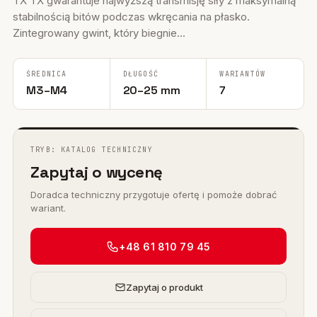
TX TX gwarantuje najwyższą transmisję siły z maksymalną
stabilnością bitów podczas wkręcania na płasko.
Zintegrowany gwint, który biegnie...
ŚREDNICA
DŁUGOŚĆ
WARIANTÓW
M3–M4
20–25 mm
7
TRYB: KATALOG TECHNICZNY
Zapytaj o wycenę
Doradca techniczny przygotuje ofertę i pomoże dobrać
wariant.
+48 61 810 79 45
Zapytaj o produkt