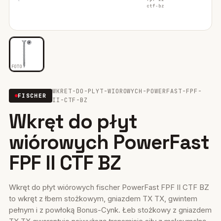
ctf-bz
Mocowania ociepleń
28
Mocowania do rusztowań
6
Wiertła i narzędzia
39
FOTO
Mocowania elektryczne
15
WKRET-DO-PLYT-WIOROWYCH-POWERFAST-FPF-
FISCHER
II-CTF-BZ
Wkręty
36
Wkręt do płyt
Firestop
17
wiórowych PowerFast
Uszczelniacze, piany kleje
FPF II CTF BZ
35
Systemy fasadowe
17
Wkręt do płyt wiórowych fischer PowerFast FPF II CTF BZ
to wkręt z łbem stożkowym, gniazdem TX TX, gwintem
pełnym i z powłoką Bonus-Cynk. Łeb stożkowy z gniazdem