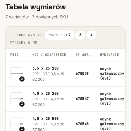
Tabela wymiarów
7 wariantów · 7 dostępnych SKU
WSZYSTKIE
7
3
4
FILTRUJ WYMIAR:
WYMIARY W MM
FOTO
KOD / OZNACZENIE
NR ART.
WYKONANIE
3,5 x 25 200
ocynk
670539
galwaniczny
FPF II CTF 3,5 x 25
(gvz)
2
BZ 200
4,0 x 20 200
ocynk
670547
galwaniczny
FPF II CTF 4,0 x 20
(gvz)
3
BZ 200
4,0 x 20 500
ocynk
670548
galwaniczny
FPF II CTF 4,0 x 20
(gvz)
3
BZ 500