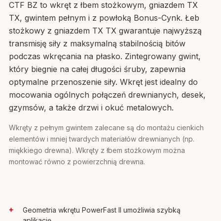
CTF BZ to wkręt z łbem stożkowym, gniazdem TX
TX, gwintem pełnym i z powłoką Bonus-Cynk. Łeb
stożkowy z gniazdem TX TX gwarantuje najwyższą
transmisję siły z maksymalną stabilnością bitów
podczas wkręcania na płasko. Zintegrowany gwint,
który biegnie na całej długości śruby, zapewnia
optymalne przenoszenie siły. Wkręt jest idealny do
mocowania ogólnych połączeń drewnianych, desek,
gzymsów, a także drzwi i okuć metalowych.
Wkręty z pełnym gwintem zalecane są do montażu cienkich
elementów i mniej twardych materiałów drewnianych (np.
miękkiego drewna). Wkręty z łbem stożkowym można
montować równo z powierzchnią drewna.
Geometria wkrętu PowerFast II umożliwia szybką
aplikację.