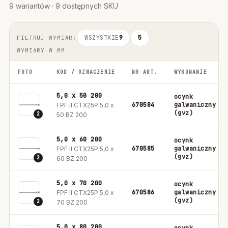
9 wariantów · 9 dostępnych SKU
WSZYSTKIE
9
5
FILTRUJ WYMIAR:
WYMIARY W MM
FOTO
KOD / OZNACZENIE
NR ART.
WYKONANIE
5,0 x 50 200
ocynk
670584
galwaniczny
FPF II CTX25P 5,0 x
(gvz)
2
50 BZ 200
5,0 x 60 200
ocynk
670585
galwaniczny
FPF II CTX25P 5,0 x
(gvz)
2
60 BZ 200
5,0 x 70 200
ocynk
670586
galwaniczny
FPF II CTX25P 5,0 x
(gvz)
2
70 BZ 200
5,0 x 80 200