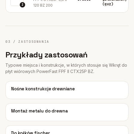
(gvz)
2
120 BZ 200
03 / ZASTOSOWANIA
Przykłady zastosowań
Typowe miejsca i konstrukcje, w których stosuje się Wkręt do
płyt wiórowych PowerFast FPF II CTX25P BZ.
01
Nośne konstrukcje drewniane
02
Montaż metalu do drewna
03
Do kołków fischer