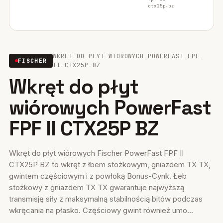
ctx25p-bz
Mocowania ociepleń
28
Mocowania do rusztowań
6
WKRET-DO-PLYT-WIOROWYCH-POWERFAST-FPF-
FISCHER
Wiertła i narzędzia
II-CTX25P-BZ
39
Wkręt do płyt
Mocowania elektryczne
15
wiórowych PowerFast
Wkręty
36
FPF II CTX25P BZ
Firestop
17
Wkręt do płyt wiórowych Fischer PowerFast FPF II
Uszczelniacze, piany kleje
35
CTX25P BZ to wkręt z łbem stożkowym, gniazdem TX TX,
gwintem częściowym i z powłoką Bonus-Cynk. Łeb
Systemy fasadowe
17
stożkowy z gniazdem TX TX gwarantuje najwyższą
transmisję siły z maksymalną stabilnością bitów podczas
wkręcania na płasko. Częściowy gwint również umo...