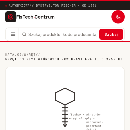
AUTORYZOWANY DYSTRYBUTOR FISCHER · OD 1996
FisTech
·
Centrum
Szukaj
Kotwy stalowe
63
KATALOG
/
WKRĘTY
/
WKRĘT DO PŁYT WIÓROWYCH POWERFAST FPF II CTX25P BZ
Mocowania chemiczne
41
Mocowania ramowe
17
Mocowania uniwersalne
24
Systemy instalacyjne
200
fischer ·
wkret-do-
Mocowania w pustych przestrzeniach
10
oryginalne
plyt-
wiorowych-
powerfast-
Mocowania sanitarne
9
fpf-ii-