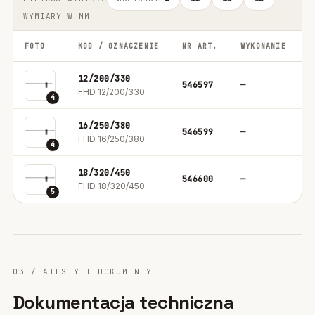
WYMIARY W MM
FOTO
KOD / OZNACZENIE
NR ART.
WYKONANIE
O
12/200/330
546597
—
1
FHD 12/200/330
4
16/250/380
546599
—
1
FHD 16/250/380
4
18/320/450
546600
—
1
FHD 18/320/450
5
03 / ATESTY I DOKUMENTY
Dokumentacja techniczna