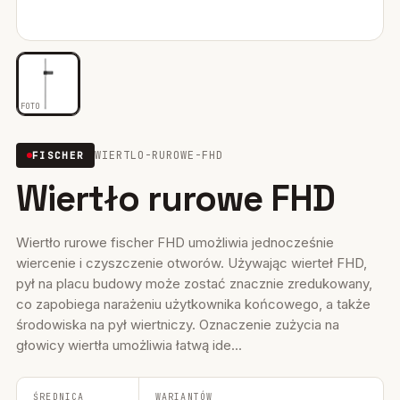
Mocowania ociepleń
28
Mocowania do rusztowań
6
FOTO
Wiertła i narzędzia
39
WIERTLO-RUROWE-FHD
FISCHER
Mocowania elektryczne
15
Wiertło rurowe FHD
Wkręty
36
Firestop
17
Wiertło rurowe fischer FHD umożliwia jednocześnie
wiercenie i czyszczenie otworów. Używając wierteł FHD,
Uszczelniacze, piany kleje
35
pył na placu budowy może zostać znacznie zredukowany,
co zapobiega narażeniu użytkownika końcowego, a także
Systemy fasadowe
17
środowiska na pył wiertniczy. Oznaczenie zużycia na
głowicy wiertła umożliwia łatwą ide...
ŚREDNICA
WARIANTÓW