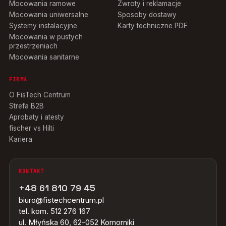
Mocowania ramowe
Zwroty i reklamacje
Mocowania uniwersalne
Sposoby dostawy
Systemy instalacyjne
Karty techniczne PDF
Mocowania w pustych
przestrzeniach
Mocowania sanitarne
FIRMA
O FisTech Centrum
Strefa B2B
Aprobaty i atesty
fischer vs Hilti
Kariera
KONTAKT
+48 61 810 79 45
biuro@fistechcentrum.pl
tel. kom. 512 276 167
ul. Młyńska 60, 62-052 Komorniki