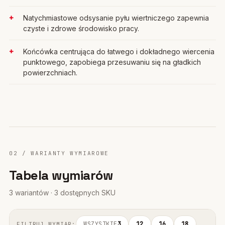
Natychmiastowe odsysanie pyłu wiertniczego zapewnia
czyste i zdrowe środowisko pracy.
Końcówka centrująca do łatwego i dokładnego wiercenia
punktowego, zapobiega przesuwaniu się na gładkich
powierzchniach.
02 / WARIANTY WYMIAROWE
Tabela wymiarów
3 wariantów · 3 dostępnych SKU
WSZYSTKIE
3
12
16
18
FILTRUJ WYMIAR: