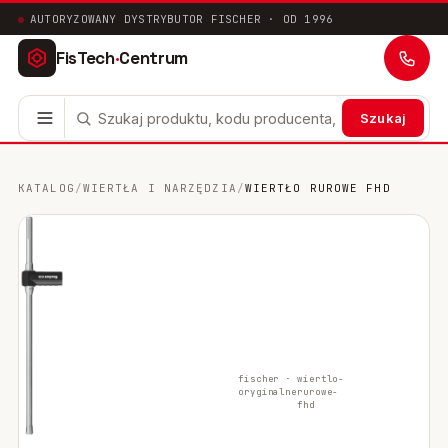
AUTORYZOWANY DYSTRYBUTOR FISCHER · OD 1996
FisTech
·
Centrum
Szukaj
Kotwy stalowe
63
KATALOG
/
WIERTŁA I NARZĘDZIA
/
WIERTŁO RUROWE FHD
Mocowania chemiczne
41
Mocowania ramowe
17
Mocowania uniwersalne
24
Systemy instalacyjne
200
fischer ·
wiertlo-
oryginalne
rurowe-
Mocowania w pustych przestrzeniach
10
fhd
Mocowania sanitarne
9