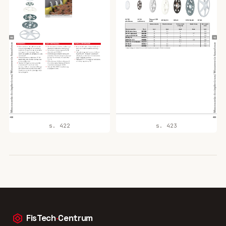
s. 422
s. 423
FisTech
·
Centrum