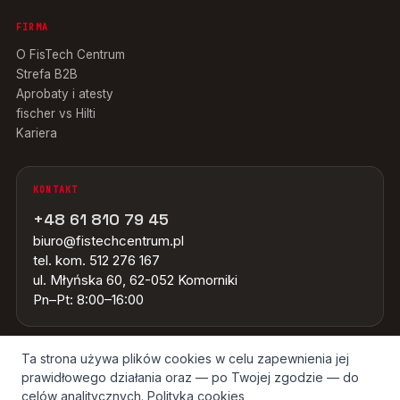
FIRMA
O FisTech Centrum
Strefa B2B
Aprobaty i atesty
fischer vs Hilti
Kariera
KONTAKT
+48 61 810 79 45
biuro@fistechcentrum.pl
tel. kom. 512 276 167
ul. Młyńska 60, 62-052 Komorniki
Pn–Pt: 8:00–16:00
Ta strona używa plików cookies w celu zapewnienia jej
prawidłowego działania oraz — po Twojej zgodzie — do
© 2026 FISTECH CENTRUM · WSZYSTKIE ZNAKI TOWAROWE NALEŻĄ DO
ICH WŁAŚCICIELI · ŹRÓDŁO OBRAZÓW: GRUPA FISCHER
celów analitycznych.
Polityka cookies