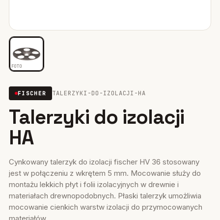
Mocowania ociepleń
28
Mocowania do rusztowań
6
Wiertła i narzędzia
39
FOTO
Mocowania elektryczne
15
TALERZYKI-DO-IZOLACJI-HA
FISCHER
Talerzyki do izolacji
Wkręty
36
HA
Firestop
17
Uszczelniacze, piany kleje
35
Cynkowany talerzyk do izolacji fischer HV 36 stosowany
jest w połączeniu z wkrętem 5 mm. Mocowanie służy do
Systemy fasadowe
17
montażu lekkich płyt i folii izolacyjnych w drewnie i
materiałach drewnopodobnych. Płaski talerzyk umożliwia
mocowanie cienkich warstw izolacji do przymocowanych
materiałów.