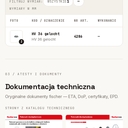
WSZYSTKIE
1
—
FILTRUJ WYMIAR:
WYMIARY W MM
FOTO
KOD / OZNACZENIE
NR ART.
WYKONANIE
O
HV 36 gelocht
4286
—
1
HV 36 gelocht
2
03 / ATESTY I DOKUMENTY
Dokumentacja techniczna
Oryginalne dokumenty fischer — ETA, DoP, certyfikaty, EPD.
STRONY Z KATALOGU TECHNICZNEGO