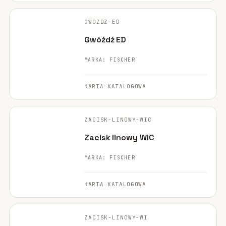
FISCHER ·
ORYGINALNE ZDJĘCIE
GWOZDZ-ED
Gwóźdź ED
MARKA: FISCHER
KARTA KATALOGOWA
FISCHER ·
ORYGINALNE ZDJĘCIE
ZACISK-LINOWY-WIC
Zacisk linowy WIC
MARKA: FISCHER
KARTA KATALOGOWA
FISCHER ·
ORYGINALNE ZDJĘCIE
ZACISK-LINOWY-WI