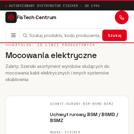
AUTORYZOWANY DYSTRYBUTOR FISCHER · OD 1996
FisTech
·
Centrum
Szukaj
KATALOG
· 15 LINII PRODUKTOWYCH
Mocowania elektryczne
Kotwy stalowe
63
Mocowania chemiczne
Zalety: Szeroki asortyment wyrobów służących do
41
mocowania kabli elektrycznych i innych systemów
okablownia
Mocowania ramowe
17
Mocowania uniwersalne
24
FISCHER ·
ORYGINALNE ZDJĘCIE
UCHWYT-RUROWY-BSM-BSMD-BSMZ
Systemy instalacyjne
200
Uchwyt rurowy BSM / BSMD /
Mocowania w pustych przestrzeniach
BSMZ
10
Mocowania sanitarne
MARKA: FISCHER
9