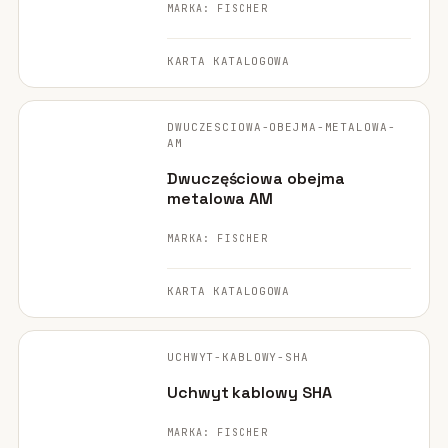
MARKA: FISCHER
KARTA KATALOGOWA
FISCHER ·
ORYGINALNE ZDJĘCIE
DWUCZESCIOWA-OBEJMA-METALOWA-
AM
Dwuczęściowa obejma
metalowa AM
MARKA: FISCHER
KARTA KATALOGOWA
FISCHER ·
ORYGINALNE ZDJĘCIE
UCHWYT-KABLOWY-SHA
Uchwyt kablowy SHA
MARKA: FISCHER