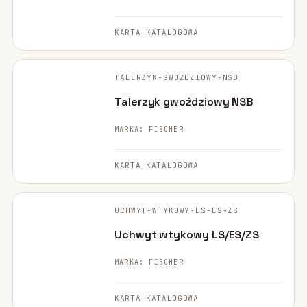
Mocowania ociepleń
28
KARTA KATALOGOWA
FISCHER ·
Mocowania do rusztowań
6
ORYGINALNE ZDJĘCIE
TALERZYK-GWOZDZIOWY-NSB
Wiertła i narzędzia
39
Talerzyk gwoździowy NSB
Mocowania elektryczne
15
MARKA: FISCHER
Wkręty
36
KARTA KATALOGOWA
Firestop
17
FISCHER ·
ORYGINALNE ZDJĘCIE
UCHWYT-WTYKOWY-LS-ES-ZS
Uszczelniacze, piany kleje
35
Uchwyt wtykowy LS/ES/ZS
Systemy fasadowe
17
MARKA: FISCHER
KARTA KATALOGOWA