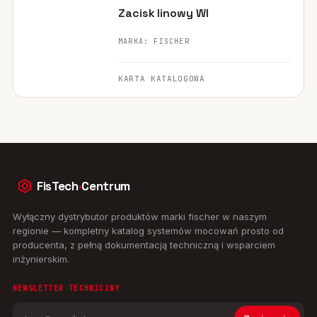
Zacisk linowy WI
MARKA: FISCHER
KARTA KATALOGOWA
FisTech
·
Centrum
Wyłączny dystrybutor produktów marki fischer w naszym
regionie — kompletny katalog systemów mocowań prosto od
producenta, z pełną dokumentacją techniczną i wsparciem
inżynierskim.
NEWSLETTER TECHNICZNY