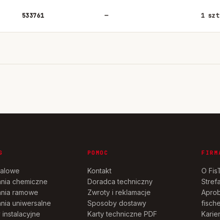
533761
—
1 szt
G
POMOC
FIRM
talowe
Kontakt
O Fis
nia chemiczne
Doradca techniczny
Stref
nia ramowe
Zwroty i reklamacje
Aprob
ia uniwersalne
Sposoby dostawy
fische
instalacyjne
Karty techniczne PDF
Karie