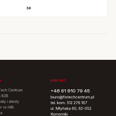
30
A
KONTAKT
Tech Centrum
+48 61 810 79 45
a B2B
biuro@fistechcentrum.pl
aty i atesty
tel. kom. 512 276 167
r vs Hilti
ul. Młyńska 60, 62-052
ra
Komorniki