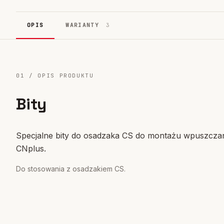
Systemy fasadowe
17
OPIS
WARIANTY
3
01 / OPIS PRODUKTU
Bity
Specjalne bity do osadzaka CS do montażu wpuszc
CNplus.
Do stosowania z osadzakiem CS.