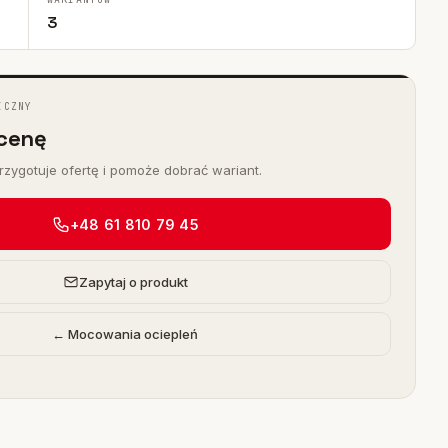
3
ICZNY
cenę
zygotuje ofertę i pomoże dobrać wariant.
+48 61 810 79 45
Zapytaj o produkt
← Mocowania ociepleń