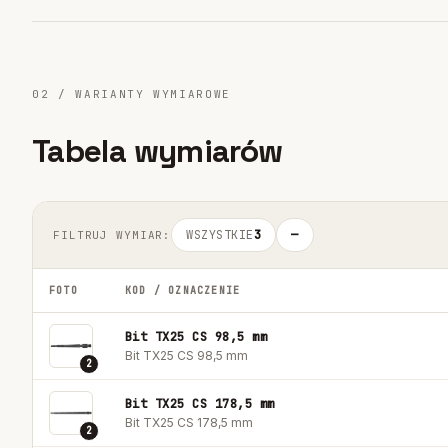
02 / WARIANTY WYMIAROWE
Tabela wymiarów
WSZYSTKIE
3
—
FILTRUJ WYMIAR:
FOTO
KOD / OZNACZENIE
Bit TX25 CS 98,5 mm
Bit TX25 CS 98,5 mm
2
Bit TX25 CS 178,5 mm
Bit TX25 CS 178,5 mm
2