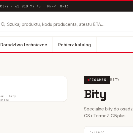
ICZNY · 61 810 79 45 · PN–PT 8–16
Doradztwo techniczne
Pobierz katalog
łna dokumentacja techniczna ETA / DoP
BITY
FISCHER
lus
Bity
FH II-SK
her ·
bity
inalne
FH II-B
Specjalne bity do os
CS i TermoZ CNplus.
DŁUGOŚĆ