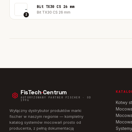
Bit TX30 CS 26 mm
Bit TX30 CS 26 mm
2
FisTech
·
Centrum
KATALO
AUTORYZOWANY PARTNER FISCHER · OD
1996
Kotwy s
Mocowa
Wyłączny dystrybutor produktów marki
Mocowa
fischer w naszym regionie — kompletny
Mocowan
katalog systemów mocowań prosto od
producenta, z pełną dokumentacją
Systemy 