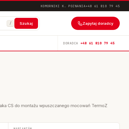
KOMORNIKI K. POZNANIA
+48 61 810 79 45
/
Zapytaj doradcy
Szukaj
DORADCA
+48 61 810 79 45
adzaka CS do montażu wpuszczanego mocowań TermoZ
WARIANTÓW