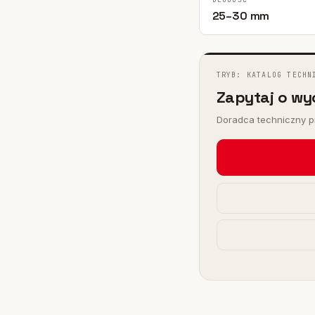
I
25–30 mm
 FHY
)
TRYB: KATALOG TECHN
Zapytaj o wy
Doradca techniczny pr