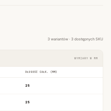
3 wariantów · 3 dostępnych SKU
WYMIARY W MM
DŁUGOŚĆ CAŁK. (MM)
25
25