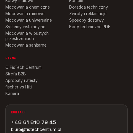
Kotwy stalowe
Kontakt
Mocowania chemiczne
Doradca techniczny
Mocowania ramowe
Zwroty i reklamacje
Mocowania uniwersalne
Sposoby dostawy
Systemy instalacyjne
Karty techniczne PDF
Mocowania w pustych
przestrzeniach
Mocowania sanitarne
FIRMA
O FisTech Centrum
Strefa B2B
Aprobaty i atesty
fischer vs Hilti
Kariera
KONTAKT
+48 61 810 79 45
biuro@fistechcentrum.pl