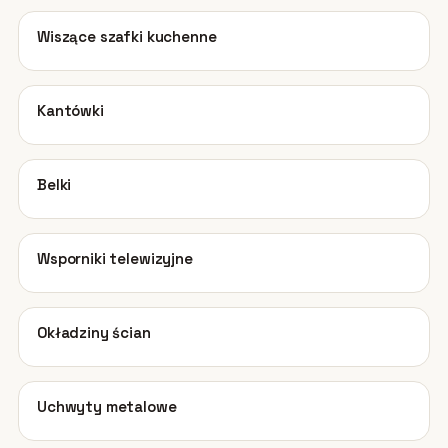
05
Wiszące szafki kuchenne
06
Kantówki
07
Belki
08
Wsporniki telewizyjne
09
Okładziny ścian
10
Uchwyty metalowe