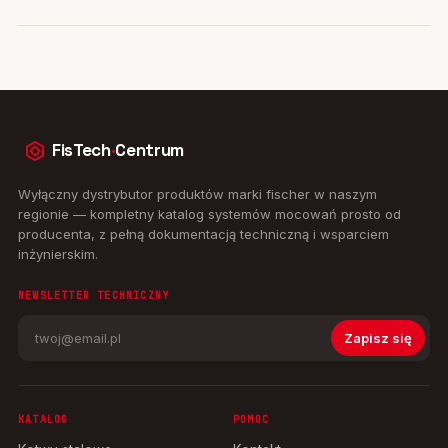
FisTech
·
Centrum
Wyłączny dystrybutor produktów marki fischer w naszym
regionie — kompletny katalog systemów mocowań prosto od
producenta, z pełną dokumentacją techniczną i wsparciem
inżynierskim.
NEWSLETTER TECHNICZNY
Zapisz się
KATALOG
POMOC