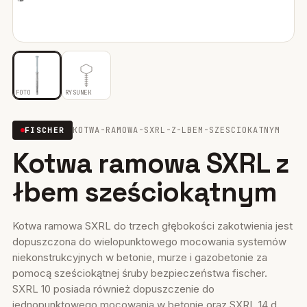
Mocowania ociepleń
28
Mocowania do rusztowań
6
Wiertła i narzędzia
39
FOTO
RYSUNEK
Mocowania elektryczne
15
KOTWA-RAMOWA-SXRL-Z-LBEM-SZESCIOKATNYM
FISCHER
Kotwa ramowa SXRL z
Wkręty
36
łbem sześciokątnym
Firestop
17
Uszczelniacze, piany kleje
35
Kotwa ramowa SXRL do trzech głębokości zakotwienia jest
dopuszczona do wielopunktowego mocowania systemów
Systemy fasadowe
17
niekonstrukcyjnych w betonie, murze i gazobetonie za
pomocą sześciokątnej śruby bezpieczeństwa fischer.
SXRL 10 posiada również dopuszczenie do
jednopunktowego mocowania w betonie oraz SXRL 14 d...