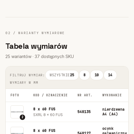
02 / WARIANTY WYMIAROWE
Tabela wymiarów
25 wariantów · 37 dostępnych SKU
WSZYSTKIE
25
8
10
14
FILTRUJ WYMIAR:
WYMIARY W MM
FOTO
KOD / OZNACZENIE
NR ART.
WYKONANIE
8 x 60 FUS
nierdzewna
540135
A4 (A4)
SXRL 8 x 60 FUS
2
ocynk
8 x 60 FUS
540127
galwaniczny