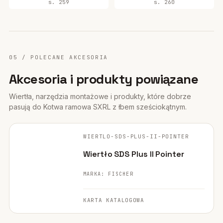
s. 259
s. 260
05 / POLECANE AKCESORIA
Akcesoria i produkty powiązane
Wiertła, narzędzia montażowe i produkty, które dobrze
pasują do Kotwa ramowa SXRL z łbem sześciokątnym.
FISCHER ·
ORYGINALNE ZDJĘCIE
WIERTLO-SDS-PLUS-II-POINTER
WIERTŁO
Wiertło SDS Plus II Pointer
MARKA: FISCHER
KARTA KATALOGOWA