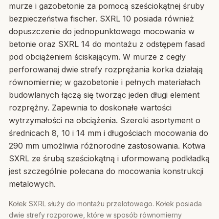
murze i gazobetonie za pomocą sześciokątnej śruby
bezpieczeństwa fischer. SXRL 10 posiada również
dopuszczenie do jednopunktowego mocowania w
betonie oraz SXRL 14 do montażu z odstępem fasad
pod obciążeniem ściskającym. W murze z cegły
perforowanej dwie strefy rozprężania korka działają
równomiernie; w gazobetonie i pełnych materiałach
budowlanych łączą się tworząc jeden długi element
rozprężny. Zapewnia to doskonałe wartości
wytrzymałości na obciążenia. Szeroki asortyment o
średnicach 8, 10 i 14 mm i długościach mocowania do
290 mm umożliwia różnorodne zastosowania. Kotwa
SXRL ze śrubą sześciokątną i uformowaną podkładką
jest szczególnie polecana do mocowania konstrukcji
metalowych.
Kołek SXRL służy do montażu przelotowego. Kołek posiada
dwie strefy rozporowe, które w sposób równomierny