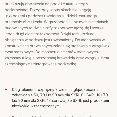
przekazują obciążenia na podłoże muru z cegły
perforowanej. Przegrody w pustakach nie ulegają
uszkodzeniu podczas rozpierania i dzięki temu mogą
przenosić obciążenia. W gazobetonie i pełnych materiałach
budowlanych te dwie strefy rozporowe łączą się i tworzą
jeden długi element rozporowy. Dzięki temu rozkład
obciążenia w podłożu jest równomierny. Do mocowania w
konstrukcjach drewnianych zaleca się stosowanie wkrętów z
łbem stożkowym. Do montażu elementów metalowych
zalecamy tuleję z poszerzaną krawędzią oraz wkręty z łbem
sześciokątnym i zintegrowaną podkładką.
Długi element rozprężny z wieloma głębokościami
zakotwienia 50, 70 lub 90 mm dla SXRL 8 i SXRL 10 i 70
lub 90 mm dla SXRL 14 sprawia, że SXRL jest produktem
niezwykle wszechstronnym.