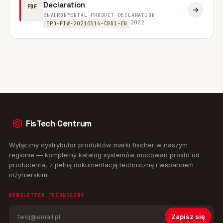
Declaration
PDF
ENVIRONMENTAL PRODUCT DECLARATION
2022
EPD-FIW-20210314-CBD1-EN
FisTech
·
Centrum
Wyłączny dystrybutor produktów marki fischer w naszym
regionie — kompletny katalog systemów mocowań prosto od
producenta, z pełną dokumentacją techniczną i wsparciem
inżynierskim.
NEWSLETTER TECHNICZNY
Zapisz się