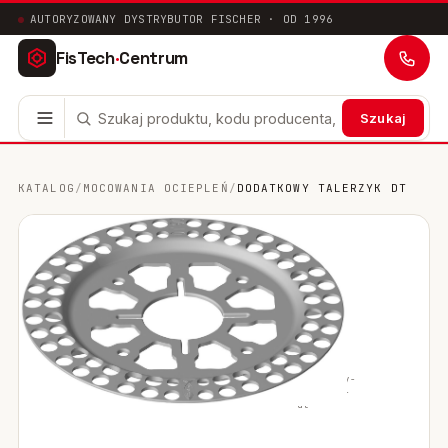
AUTORYZOWANY DYSTRYBUTOR FISCHER · OD 1996
FisTech
·
Centrum
Szukaj
Kotwy stalowe
63
KATALOG
/
MOCOWANIA OCIEPLEŃ
/
DODATKOWY TALERZYK DT
Mocowania chemiczne
41
Mocowania ramowe
17
Mocowania uniwersalne
24
Systemy instalacyjne
200
fischer ·
dodatkowy-
oryginalne
talerzyk-
Mocowania w pustych przestrzeniach
10
dt
Mocowania sanitarne
9