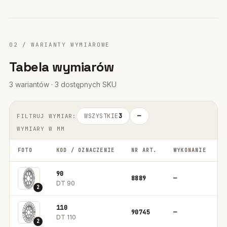
02 / WARIANTY WYMIAROWE
Tabela wymiarów
3 wariantów · 3 dostępnych SKU
WSZYSTKIE
3
—
FILTRUJ WYMIAR:
WYMIARY W MM
FOTO
KOD / OZNACZENIE
NR ART.
WYKONANIE
O
90
8889
—
1
DT 90
2
110
90745
—
1
DT 110
2