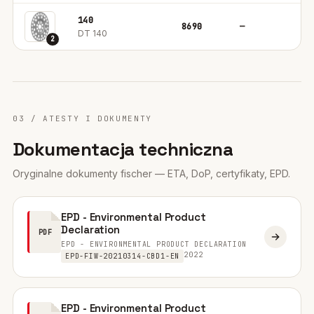
140
8690
—
1
DT 140
2
03 / ATESTY I DOKUMENTY
Dokumentacja techniczna
Oryginalne dokumenty fischer — ETA, DoP, certyfikaty, EPD.
EPD - Environmental Product
Declaration
PDF
EPD - ENVIRONMENTAL PRODUCT DECLARATION
2022
EPD-FIW-20210314-CBD1-EN
EPD - Environmental Product