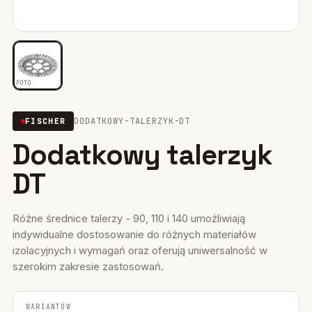
Mocowania ociepleń
28
Mocowania do rusztowań
6
FOTO
Wiertła i narzędzia
39
DODATKOWY-TALERZYK-DT
FISCHER
Mocowania elektryczne
15
Dodatkowy talerzyk
Wkręty
36
DT
Firestop
17
Uszczelniacze, piany kleje
Różne średnice talerzy - 90, 110 i 140 umożliwiają
35
indywidualne dostosowanie do różnych materiałów
Systemy fasadowe
izolacyjnych i wymagań oraz oferują uniwersalność w
17
szerokim zakresie zastosowań.
WARIANTÓW