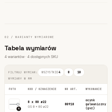
02 / WARIANTY WYMIAROWE
Tabela wymiarów
4 wariantów · 4 dostępnych SKU
WSZYSTKIE
4
8
10
FILTRUJ WYMIAR:
WYMIARY W MM
FOTO
KOD / OZNACZENIE
NR ART.
WYKONANIE
ocynk
8 x 80 ø22
80918
galwaniczny
GS 8 x 80 ø22
(gvz)
4