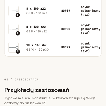
ocynk
8 x 100 ø22
80919
galwaniczny
GS 8 x 100 ø22
(gvz)
8
ocynk
8 x 120 ø22
80920
galwaniczny
GS 8 x 120 ø22
(gvz)
8
ocynk
10 x 160 ø30
80929
galwaniczny
GS 10 x 160 ø30
(gvz)
9
03 / ZASTOSOWANIA
Przykłady zastosowań
Typowe miejsca i konstrukcje, w których stosuje się Wkręt
oczkowy do rusztowań GS.