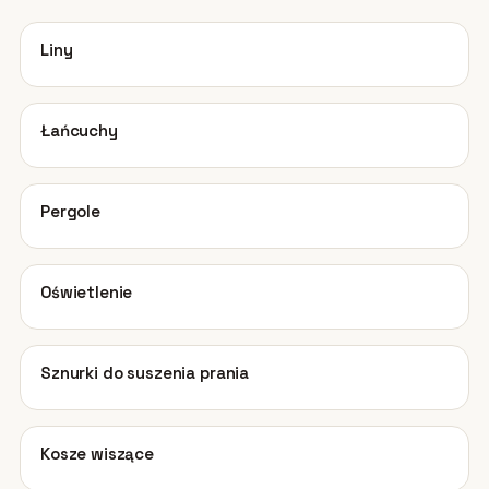
01
Liny
02
Łańcuchy
03
Pergole
04
Oświetlenie
05
Sznurki do suszenia prania
06
Kosze wiszące