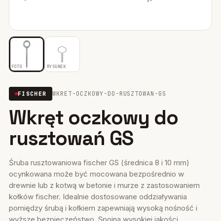
Mocowania ociepleń
28
Mocowania do rusztowań
6
Wiertła i narzędzia
39
FOTO
RYSUNEK
Mocowania elektryczne
15
WKRET-OCZKOWY-DO-RUSZTOWAN-GS
FISCHER
Wkręt oczkowy do
Wkręty
36
rusztowań GS
Firestop
17
Uszczelniacze, piany kleje
35
Śruba rusztowaniowa fischer GS (średnica 8 i 10 mm)
ocynkowana może być mocowana bezpośrednio w
Systemy fasadowe
17
drewnie lub z kotwą w betonie i murze z zastosowaniem
kołków fischer. Idealnie dostosowane oddziaływania
pomiędzy śrubą i kołkiem zapewniają wysoką nośność i
wyższe bezpieczeństwo. Spoina wysokiej jakości...