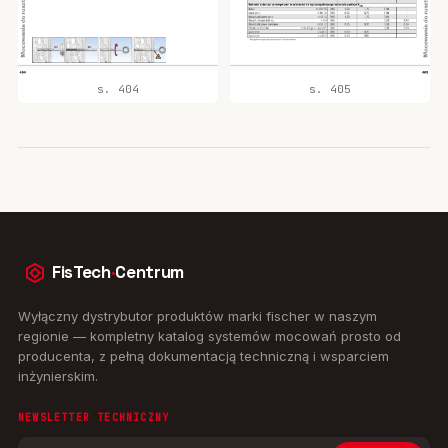
s. 404
s. 405
FisTech
·
Centrum
Wyłączny dystrybutor produktów marki fischer w naszym
regionie — kompletny katalog systemów mocowań prosto od
producenta, z pełną dokumentacją techniczną i wsparciem
inżynierskim.
NEWSLETTER TECHNICZNY