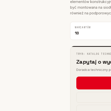
I
elementów konstrukcyj
 FHY
być montowana na siodł
również na podporowych
)
WARIANTÓW
18
TRYB: KATALOG TECHN
Zapytaj o wy
Doradca techniczny pr