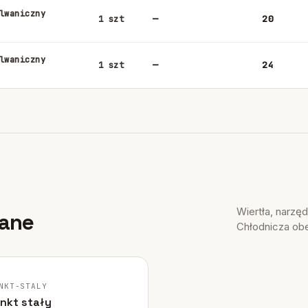
lwaniczny
—
20
1 szt
lwaniczny
—
24
1 szt
Wiertła, narzę
zane
Chłodnicza ob
RYGINALNE ZDJĘCIE
NKT-STALY
unkt stały