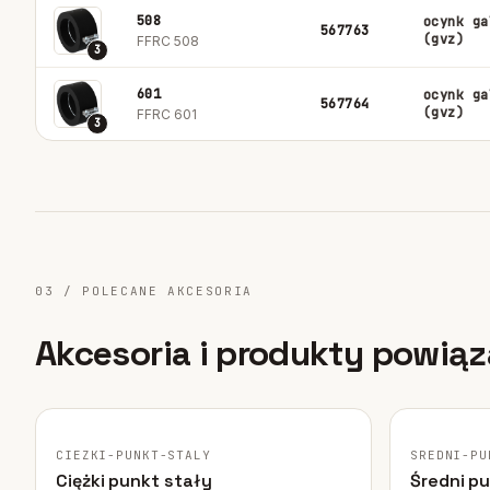
508
ocynk ga
567763
(gvz)
FFRC 508
3
601
ocynk ga
567764
(gvz)
FFRC 601
3
03 / POLECANE AKCESORIA
Akcesoria i produkty powią
FISCHER · ORYGINALNE ZDJĘCIE
FISCHER · O
CIEZKI-PUNKT-STALY
POLECANE
SREDNI-PU
POLECANE
Ciężki punkt stały
Średni p