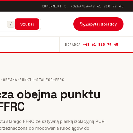
KOMORNIKI K. POZNANIA
+48 61 810 79 45
/
Zapytaj doradcy
Szukaj
DORADCA
+48 61 810 79 45
A-OBEJMA-PUNKTU-STALEGO-FFRC
cza obejma punktu
FFRC
tu stałego FFRC ze sztywną pianką izolacyjną PUR i
 przeznaczona do mocowania rurociągów do