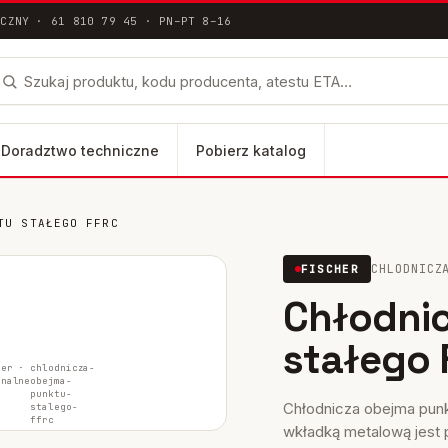
ICZNY · 61 810 79 45 · PN–PT 8–16
Doradztwo techniczne
Pobierz katalog
TU STAŁEGO FFRC
łna dokumentacja techniczna ETA / DoP
CHLODNICZ
FISCHER
lus
Chłodni
FH II-SK
stałego 
FH II-B
her ·
chlodnicza-
inalne
obejma-
punktu-
Chłodnicza obejma punk
stalego-
ffrc
wkładką metalową jest