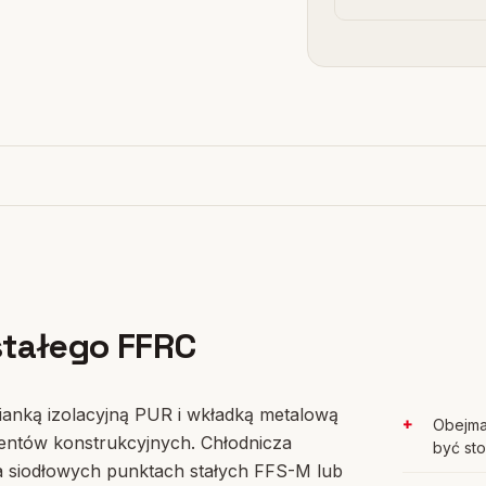
stałego FFRC
ianką izolacyjną PUR i wkładką metalową
Obejma
entów konstrukcyjnych. Chłodnicza
być sto
 siodłowych punktach stałych FFS-M lub