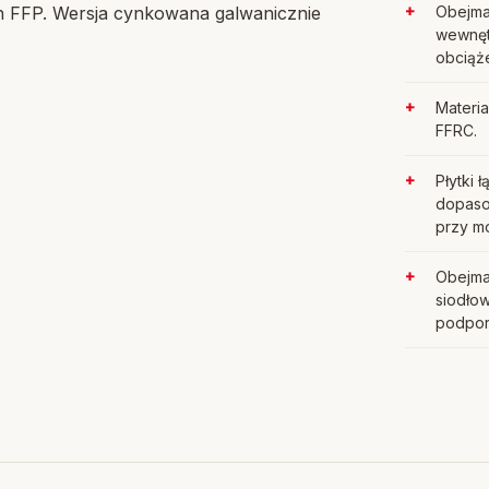
h FFP. Wersja cynkowana galwanicznie
Obejma
wewnęt
obciąż
Materi
FFRC.
Płytki 
dopasow
przy m
Obejma
siodło
podpor