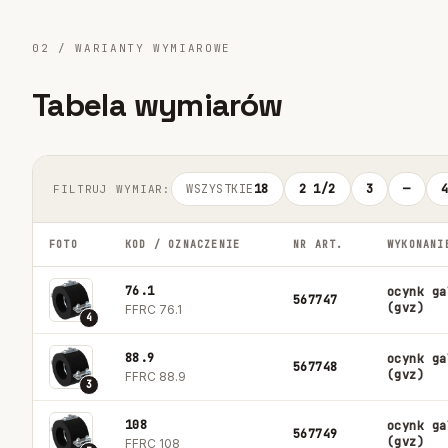
02 / WARIANTY WYMIAROWE
Tabela wymiarów
WSZYSTKIE
18
2 1/2
3
—
FILTRUJ WYMIAR:
FOTO
KOD / OZNACZENIE
NR ART.
WYKONANI
76.1
ocynk ga
567747
(gvz)
FFRC 76.1
4
88.9
ocynk ga
567748
(gvz)
FFRC 88.9
3
108
ocynk ga
567749
(gvz)
FFRC 108