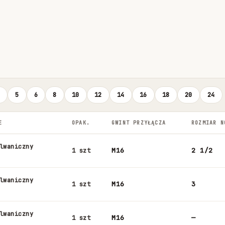
4
5
6
8
10
12
14
16
18
20
24
E
OPAK.
GWINT PRZYŁĄCZA
ROZMIAR N
lwaniczny
M16
2 1/2
1 szt
lwaniczny
M16
3
1 szt
lwaniczny
M16
—
1 szt