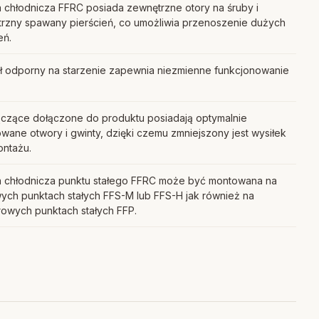
 chłodnicza FFRC posiada zewnętrzne otory na śruby i
rzny spawany pierścień, co umożliwia przenoszenie dużych
eń.
ał odporny na starzenie zapewnia niezmienne funkcjonowanie
łączące dołączone do produktu posiadają optymalnie
ane otwory i gwinty, dzięki czemu zmniejszony jest wysiłek
ontażu.
 chłodnicza punktu stałego FFRC może być montowana na
wych punktach stałych FFS-M lub FFS-H jak również na
owych punktach stałych FFP.