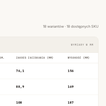
18 wariantów · 18 dostępnych SKU
WYMIARY W MM
OM.
ZAKRES ZACISKANIA (MM)
WYSOKOŚĆ (MM)
76,1
156
88,9
169
108
187