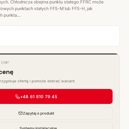
nych. Chłodnicza obejma punktu stałego FFRC może
owych punktach stałych FFS-M lub FFS-H, jak
 punkta...
ICZNY
cenę
zygotuje ofertę i pomoże dobrać wariant.
+48 61 810 79 45
Zapytaj o produkt
← Systemy instalacyjne