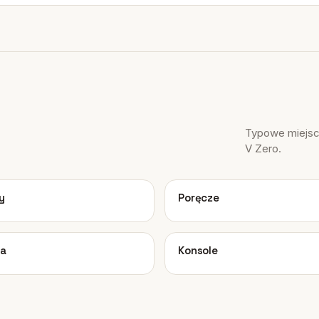
Typowe miejsca
V Zero.
03
y
Poręcze
07
ia
Konsole