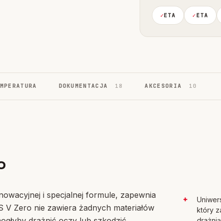
ETA
ETA
MPERATURA
DOKUMENTACJA
18
AKCESORIA
10
o
nowacyjnej i specjalnej formule, zapewnia
Uniwers
IS V Zero nie zawiera żadnych materiałów
który z
mogłyby drażnić oczy lub szkodzić
drażni