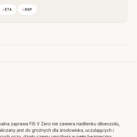
ETA
DOP
alna zaprawa FIS V Zero nie zawiera nadtlenku dibenzoilu,
aliczany jest do groźnych dla środowiska, uczulających i
ących oczy, dzięki czemu umożliwia w pełni bezpieczną