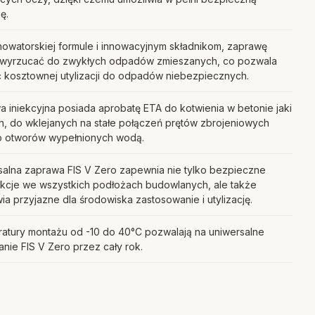
ę.
nowatorskiej formule i innowacyjnym składnikom, zaprawę
wyrzucać do zwykłych odpadów zmieszanych, co pozwala
ć kosztownej utylizacji do odpadów niebezpiecznych.
 iniekcyjna posiada aprobatę ETA do kotwienia w betonie jaki
h, do wklejanych na stałe połączeń prętów zbrojeniowych
o otworów wypełnionych wodą.
salna zaprawa FIS V Zero zapewnia nie tylko bezpieczne
ukcje we wszystkich podłożach budowlanych, ale także
ia przyjazne dla środowiska zastosowanie i utylizację.
atury montażu od -10 do 40°C pozwalają na uniwersalne
nie FIS V Zero przez cały rok.