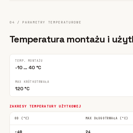
04 / PARAMETRY TEMPERATUROWE
Temperatura montażu i uży
TEMP. MONTAŻU
-10 … 40 °C
MAX KRÓTKOTRWAŁA
120 °C
ZAKRESY TEMPERATURY UŻYTKOWEJ
OD (°C)
MAX DŁUGOTRWAŁA (°C)
-40
24