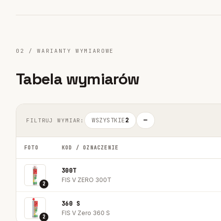
02 / WARIANTY WYMIAROWE
Tabela wymiarów
WSZYSTKIE
2
—
FILTRUJ WYMIAR:
FOTO
KOD / OZNACZENIE
300T
FIS V ZERO 300T
2
360 S
FIS V Zero 360 S
2