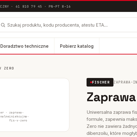
ICZNY · 61 810 79 45 · PN–PT 8–16
Doradztwo techniczne
Pobierz katalog
V ZERO
łna dokumentacja techniczna ETA / DoP
ZAPRAWA-I
FISCHER
lus
Zaprawa 
FH II-SK
FH II-B
Uniwersalna zaprawa fis
her ·
zaprawa-
inalne
iniekcyjna-
formule, zapewnia maks
fis-v-zero
Zero nie zawiera żadnyc
dibenzoilu, które mogły