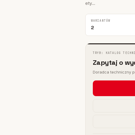
I
ety...
 FHY
WARIANTÓW
)
2
TRYB: KATALOG TECHN
Zapytaj o wy
Doradca techniczny pr