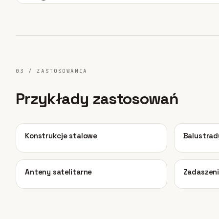
03 / ZASTOSOWANIA
Przykłady zastosowań
01
02
Konstrukcje stalowe
Balustrad
05
06
Anteny satelitarne
Zadaszen