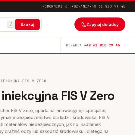
KOMORNIKI K. POZNANIA
+48 61 810 79 45
/
Zapytaj doradcy
Szukaj
DORADCA
+48 61 810 79 45
NIEKCYJNA-FIS-V-ZERO
iniekcyjna FIS V Zero
cher FIS V Zero, oparta na innowacyjnej i specjalnej
ymalne bezpieczeństwo dla ludzi i środowiska. FIS V
h materiałów niebezpiecznych, jak np. nadtlenek
by drażnić oczy lub szkodzić środowisku i dlatego na