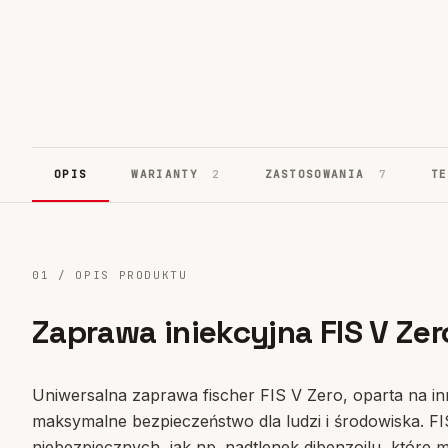
Systemy fasadowe
17
OPIS
WARIANTY
2
ZASTOSOWANIA
7
TE
01 / OPIS PRODUKTU
Zaprawa iniekcyjna FIS V Zer
Uniwersalna zaprawa fischer FIS V Zero, oparta na in
maksymalne bezpieczeństwo dla ludzi i środowiska. F
niebezpiecznych, jak np. nadtlenek dibenzoilu, które 