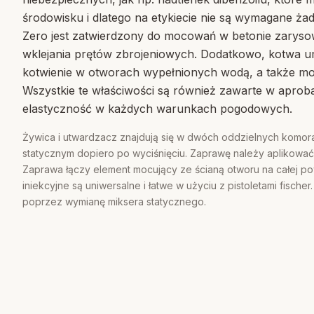
środowisku i dlatego na etykiecie nie są wymagane ż
Zero jest zatwierdzony do mocowań w betonie zarys
wklejania prętów zbrojeniowych. Dodatkowo, kotwa umo
kotwienie w otworach wypełnionych wodą, a także mo
Wszystkie te właściwości są również zawarte w aprob
elastyczność w każdych warunkach pogodowych.
Żywica i utwardzacz znajdują się w dwóch oddzielnych komora
statycznym dopiero po wyciśnięciu. Zaprawę należy aplikować
Zaprawa łączy element mocujący ze ścianą otworu na całej pow
iniekcyjne są uniwersalne i łatwe w użyciu z pistoletami fisc
poprzez wymianę miksera statycznego.