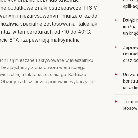
aplikacj
adne dodatkowe znaki ostrzegawcze. FIS V
owanym i niezarysowanym, murze oraz do
Dzięki 
żliwia specjalne zastosowania, takie jak
można 
ntaż w temperaturach od -10 do 40°C.
unikną
acie ETA i zapewniają maksymalną
Zaprawa
i murac
ch i są mieszane i aktywowane w mieszalniku
oraz d
 bez pęcherzy z dna otworu wiertniczego.
ierzchni, a także uszczelnia go. Kartusze
Uniwer
konstr
her. Otwarty kartusz można ponownie wykorzystać
umożliw
Temper
stosowa