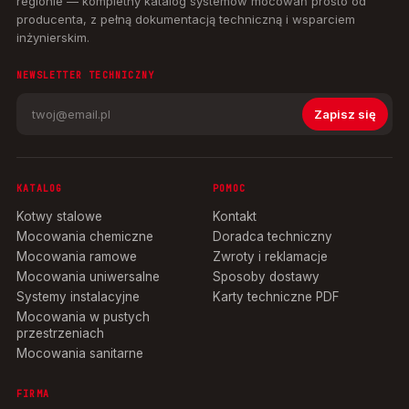
regionie — kompletny katalog systemów mocowań prosto od
producenta, z pełną dokumentacją techniczną i wsparciem
inżynierskim.
NEWSLETTER TECHNICZNY
Zapisz się
KATALOG
POMOC
Kotwy stalowe
Kontakt
Mocowania chemiczne
Doradca techniczny
Mocowania ramowe
Zwroty i reklamacje
Mocowania uniwersalne
Sposoby dostawy
Systemy instalacyjne
Karty techniczne PDF
Mocowania w pustych
przestrzeniach
Mocowania sanitarne
FIRMA