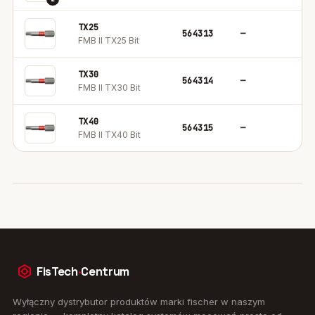
TX25
564313
—
5
FMB II TX25 Bit
TX30
564314
—
5
FMB II TX30 Bit
TX40
564315
—
5
FMB II TX40 Bit
FisTech
·
Centrum
Wyłączny dystrybutor produktów marki fischer w naszym