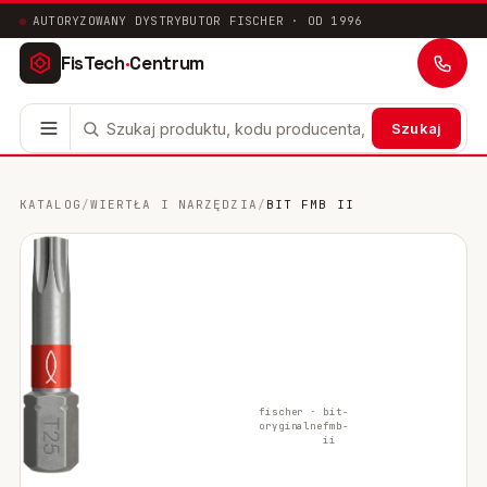
AUTORYZOWANY DYSTRYBUTOR FISCHER · OD 1996
FisTech
·
Centrum
Szukaj
Kotwy stalowe
63
KATALOG
/
WIERTŁA I NARZĘDZIA
/
BIT FMB II
Mocowania chemiczne
41
Mocowania ramowe
17
Mocowania uniwersalne
24
Systemy instalacyjne
200
fischer ·
bit-
oryginalne
fmb-
Mocowania w pustych przestrzeniach
10
ii
Mocowania sanitarne
9