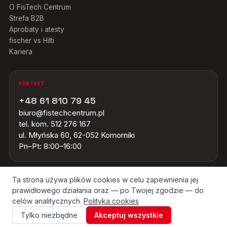
O FisTech Centrum
Strefa B2B
Aprobaty i atesty
fischer vs Hilti
Kariera
KONTAKT
+48 61 810 79 45
biuro@fistechcentrum.pl
tel. kom. 512 276 167
ul. Młyńska 60, 62-052 Komorniki
Pn–Pt: 8:00–16:00
Ta strona używa plików cookies w celu zapewnienia jej
prawidłowego działania oraz — po Twojej zgodzie — do
© 2026 FISTECH CENTRUM · WSZYSTKIE ZNAKI TOWAROWE NALEŻĄ DO
ICH WŁAŚCICIELI · ŹRÓDŁO OBRAZÓW: GRUPA FISCHER
celów analitycznych.
Polityka cookies
Tylko niezbędne
Akceptuj wszystkie
REGULAMIN
POLITYKA PRYWATNOŚCI
COOKIES