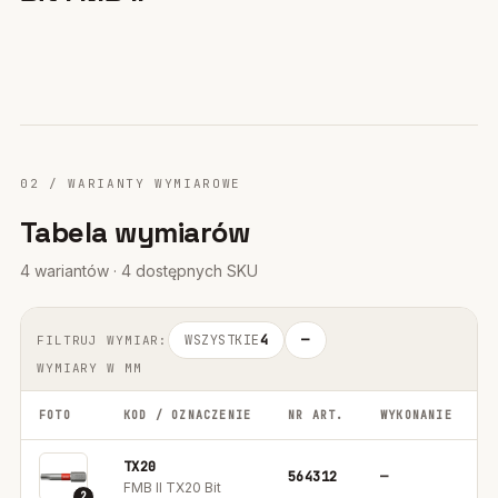
02 / WARIANTY WYMIAROWE
Tabela wymiarów
4 wariantów · 4 dostępnych SKU
WSZYSTKIE
4
—
FILTRUJ WYMIAR:
WYMIARY W MM
FOTO
KOD / OZNACZENIE
NR ART.
WYKONANIE
O
TX20
564312
—
5
FMB II TX20 Bit
2