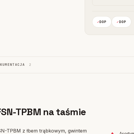
DOP
DOP
OKUMENTACJA
2
FSN-TPBM na taśmie
 FSN-TPBM z łbem trąbkowym, gwintem
Asorty