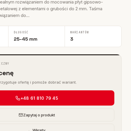
dealnym rozwiązaniem do mocowania płyt gipsowo-
etalowej z elementami o grubości do 2 mm. Taśma
iązaniem do...
DŁUGOŚĆ
WARIANTÓW
25–45 mm
3
ICZNY
cenę
zygotuje ofertę i pomoże dobrać wariant.
+48 61 810 79 45
Zapytaj o produkt
← Wkręty