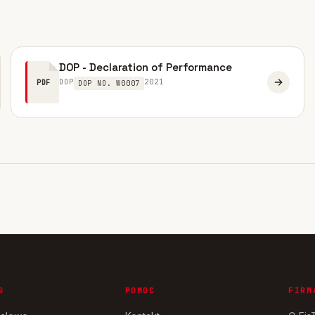
DOP - Declaration of Performance
DOP
2021
PDF
DOP NO. W0007
G
POMOC
FIRM