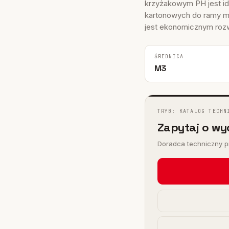
I
krzyżakowym PH jest i
 FHY
kartonowych do ramy m
jest ekonomicznym rozw
)
ŚREDNICA
M3
TRYB: KATALOG TECHN
Zapytaj o wy
Doradca techniczny pr