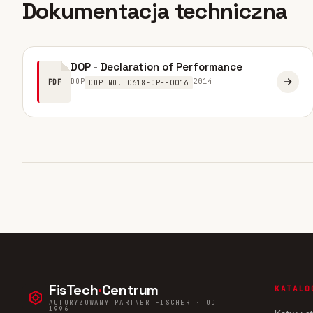
Dokumentacja techniczna
DOP - Declaration of Performance
DOP
2014
PDF
DOP NO. 0618-CPF-0016
FisTech
·
Centrum
KATALO
AUTORYZOWANY PARTNER FISCHER · OD
1996