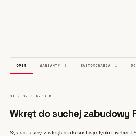
Systemy fasadowe
17
OPIS
WARIANTY
3
ZASTOSOWANIA
1
D
01 / OPIS PRODUKTU
Wkręt do suchej zabudowy 
System taśmy z wkrętami do suchego tynku fischer