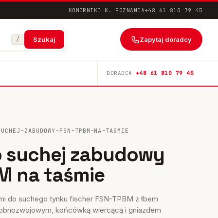
KOMORNIKI K. POZNANIA
+48 61 810 79 45
/
Zapytaj doradcy
Szukaj
DORADCA
+48 61 810 79 45
SUCHEJ-ZABUDOWY-FSN-TPBM-NA-TASMIE
o suchej zabudowy
M na taśmie
mi do suchego tynku fischer FSN-TPBM z łbem
obnozwojowym, końcówką wiercącą i gniazdem