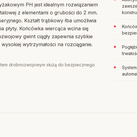
yżakowym PH jest idealnym rozwiązaniem
zawsze
alowej z elementami o grubości do 2 mm.
konstruk
ryjnego. Kształt trąbkowy łba umożliwia
Końców
 płyty. Końcówka wiercąca wcina się
bezpie
ozwojowy gwint ciągły zapewnia szybkie
ysokiej wytrzymałości na rozciąganie.
Pogłębi
trwałoś
intem drobnozwojowym służą do bezpiecznego
System
automa