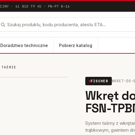
ICZNY · 61 810 79 45 · PN–PT 8–16
Doradztwo techniczne
Pobierz katalog
 TAŚMIE
łna dokumentacja techniczna ETA / DoP
WKRET-DO-
FISCHER
her ·
wkret-do-
inalne
suchej-
lus
Wkręt d
zabudowy-
FH II-SK
fsn-tpbm-
na-tasmie
FSN-TPB
FH II-B
System taśmy z wkręta
trąbkowym, gwintem dr