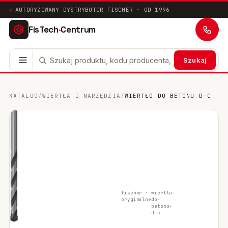
AUTORYZOWANY DYSTRYBUTOR FISCHER · OD 1996
FisTech
·
Centrum
Szukaj
Kotwy stalowe
63
KATALOG
/
WIERTŁA I NARZĘDZIA
/
WIERTŁO DO BETONU D-C
Mocowania chemiczne
41
Mocowania ramowe
17
Mocowania uniwersalne
24
Systemy instalacyjne
200
fischer ·
wiertlo-
oryginalne
do-
Mocowania w pustych przestrzeniach
10
betonu-
d-c
Mocowania sanitarne
9