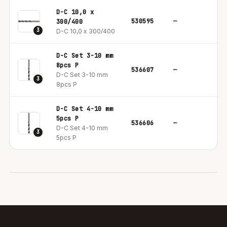
D-C 10,0 x
530595
—
1
300/400
3
D-C 10,0 x 300/400
D-C Set 3-10 mm
8pcs P
536607
—
8
D-C Set 3-10 mm
3
8pcs P
D-C Set 4-10 mm
5pcs P
536606
—
5
D-C Set 4-10 mm
3
5pcs P