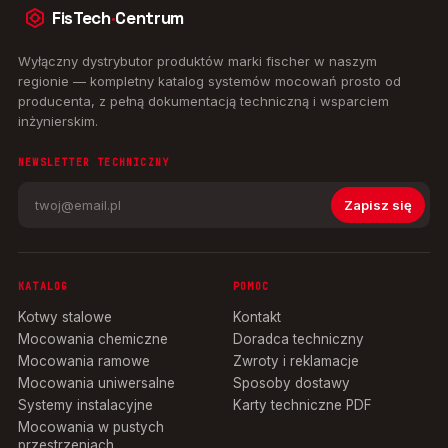
FisTech
·
Centrum
Wyłączny dystrybutor produktów marki fischer w naszym
regionie — kompletny katalog systemów mocowań prosto od
producenta, z pełną dokumentacją techniczną i wsparciem
inżynierskim.
NEWSLETTER TECHNICZNY
Zapisz się
KATALOG
POMOC
Kotwy stalowe
Kontakt
Mocowania chemiczne
Doradca techniczny
Mocowania ramowe
Zwroty i reklamacje
Mocowania uniwersalne
Sposoby dostawy
Systemy instalacyjne
Karty techniczne PDF
Mocowania w pustych
przestrzeniach