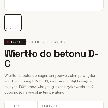
Mocowania ociepleń
28
Mocowania do rusztowań
6
FOTO
Wiertła i narzędzia
39
WIERTLO-DO-BETONU-D-C
FISCHER
Mocowania elektryczne
15
Wiertło do betonu D-
Wkręty
36
C
Firestop
17
Uszczelniacze, piany kleje
Wiertło do betonu z nagniataną powierzchnią z węglika
35
zgodne z normą DIN 8039, walcowane. Kąt krawędzi
Systemy fasadowe
tnących 130° umożliwiają długi czas użytkowania i dużą
17
odporność na wysokie temperatury.
DŁUGOŚĆ
WARIANTÓW