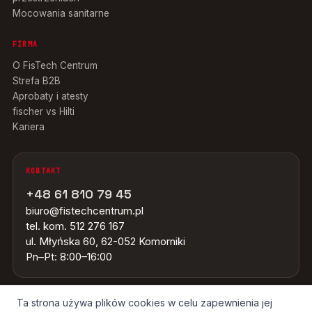
Mocowania sanitarne
FIRMA
O FisTech Centrum
Strefa B2B
Aprobaty i atesty
fischer vs Hilti
Kariera
KONTAKT
+48 61 810 79 45
biuro@fistechcentrum.pl
tel. kom. 512 276 167
ul. Młyńska 60, 62-052 Komorniki
Pn–Pt: 8:00–16:00
Ta strona używa plików cookies w celu zapewnienia jej