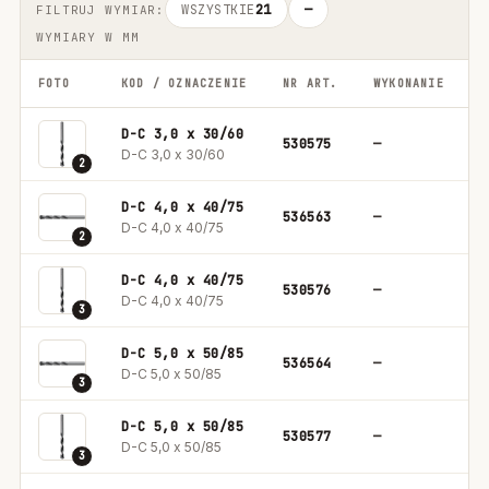
WSZYSTKIE
21
—
FILTRUJ WYMIAR:
WYMIARY W MM
FOTO
KOD / OZNACZENIE
NR ART.
WYKONANIE
O
D-C 3,0 x 30/60
530575
—
2
D-C 3,0 x 30/60
2
D-C 4,0 x 40/75
536563
—
1
D-C 4,0 x 40/75
2
D-C 4,0 x 40/75
530576
—
2
D-C 4,0 x 40/75
3
D-C 5,0 x 50/85
536564
—
1
D-C 5,0 x 50/85
3
D-C 5,0 x 50/85
530577
—
1
D-C 5,0 x 50/85
3