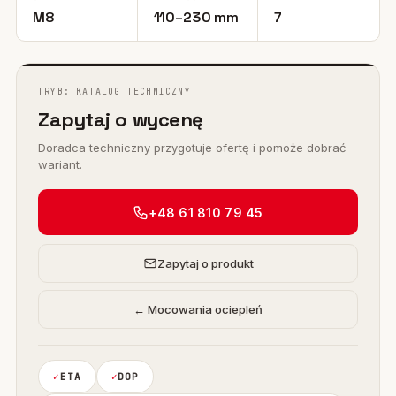
M8
110–230 mm
7
TRYB: KATALOG TECHNICZNY
Zapytaj o wycenę
Doradca techniczny przygotuje ofertę i pomoże dobrać
wariant.
+48 61 810 79 45
Zapytaj o produkt
← Mocowania ociepleń
ETA
DOP