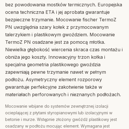
bez powodowania mostków termicznych. Europejska
ocena techniczna ETA i jej aprobata gwarantuje
bezpieczne trzymanie. Mocowanie fischer TermoZ
PN uwzględnia szary kołek z przymocowanym
talerzykiem i plastikowym gwoździem. Mocowanie
TermoZ PN osadzane jest za pomocą młotka.
Niewielka głębokość wiercenia skraca czas montażu i
obniża jego koszty. Innowacyjny trzon kołka i
specjalna geometria plastikowego gwoździa
zapewniają pewne trzymanie nawet w pełnym
podłożu. Asymetryczny element rozporowy
gwarantuje perfekcyjne zakotwienie także w
materiałach perforowanych i nieznanych podłożach.
Mocowanie wbijane do systemów zewnętrznej izolacji
ocieplającej z płytami styropianowymi lub izolacyjnymi w
betonie i murze. Wstępnie złożony gwóźdź plastikowy jest
osadzany w podłożu mocując element. Wymagana jest