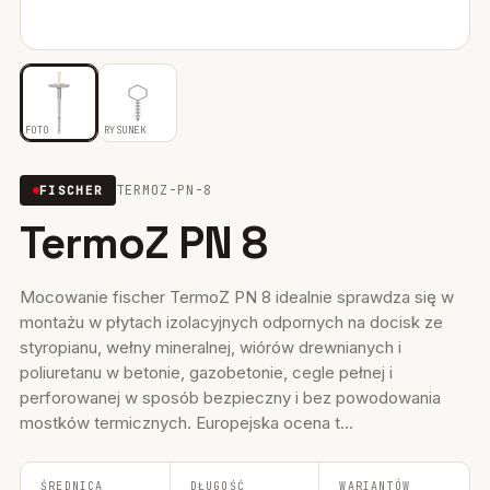
Mocowania ociepleń
28
Mocowania do rusztowań
6
FOTO
RYSUNEK
Wiertła i narzędzia
39
TERMOZ-PN-8
FISCHER
Mocowania elektryczne
15
TermoZ PN 8
Wkręty
36
Firestop
17
Mocowanie fischer TermoZ PN 8 idealnie sprawdza się w
montażu w płytach izolacyjnych odpornych na docisk ze
Uszczelniacze, piany kleje
35
styropianu, wełny mineralnej, wiórów drewnianych i
poliuretanu w betonie, gazobetonie, cegle pełnej i
Systemy fasadowe
17
perforowanej w sposób bezpieczny i bez powodowania
mostków termicznych. Europejska ocena t...
ŚREDNICA
DŁUGOŚĆ
WARIANTÓW