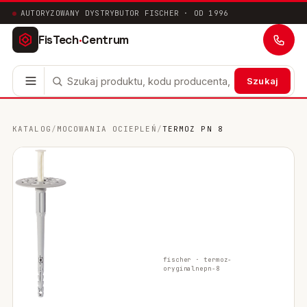
AUTORYZOWANY DYSTRYBUTOR FISCHER · OD 1996
FisTech
·
Centrum
Szukaj
Kotwy stalowe
63
KATALOG
/
MOCOWANIA OCIEPLEŃ
/
TERMOZ PN 8
Mocowania chemiczne
41
Mocowania ramowe
17
Mocowania uniwersalne
24
Systemy instalacyjne
200
fischer ·
termoz-
oryginalne
pn-8
Mocowania w pustych przestrzeniach
10
Mocowania sanitarne
9