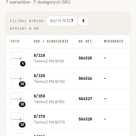
7 wariantów · 7 dostępnych SKU
WSZYSTKIE
7
8
FILTRUJ WYMIAR:
WYMIARY W MM
FOTO
KOD / OZNACZENIE
NR ART.
WYKONANIE
O
8/110
506325
—
1
TermoZ PN 8/110
4
8/130
506326
—
1
TermoZ PN 8/130
10
8/150
506327
—
1
TermoZ PN 8/150
10
8/170
506328
—
1
TermoZ PN 8/170
10