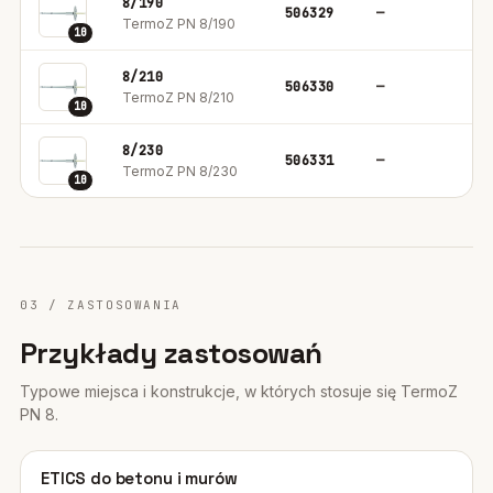
8/190
506329
—
1
TermoZ PN 8/190
10
8/210
506330
—
1
TermoZ PN 8/210
10
8/230
506331
—
1
TermoZ PN 8/230
10
03 / ZASTOSOWANIA
Przykłady zastosowań
Typowe miejsca i konstrukcje, w których stosuje się TermoZ
PN 8.
01
ETICS do betonu i murów