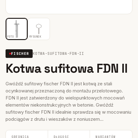
Mocowania ociepleń
28
Mocowania do rusztowań
6
FOTO
RYSUNEK
Wiertła i narzędzia
39
KOTWA-SUFITOWA-FDN-II
FISCHER
Mocowania elektryczne
15
Kotwa sufitowa FDN II
Wkręty
36
Firestop
17
Gwóźdź sufitowy fischer FDN II jest kotwą ze stali
ocynkowanej przeznaczoną do montażu przelotowego.
Uszczelniacze, piany kleje
35
FDN II jest zatwierdzony do wielopunktowych mocowań
elementów niekonstrukcyjnych w betonie. Gwóźdź
Systemy fasadowe
17
sufitowy fischer FDN II idealnie sprawdza się w mocowaniu
podciągów z drutu i wieszaków z noniuszem...
ŚREDNICA
DŁUGOŚĆ
WARIANTÓW