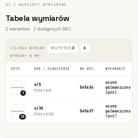
02 / WARIANTY WYMIAROWE
Tabela wymiarów
2 wariantów · 2 dostępnych SKU
WSZYSTKIE
2
6
FILTRUJ WYMIAR:
WYMIARY W MM
FOTO
KOD / OZNACZENIE
NR ART.
WYKONANIE
ocynk
6/5
545636
galwaniczny
FDN II 6/5
(gvz)
2
ocynk
6/35
545637
galwaniczny
FDN II 6/35
(gvz)
10