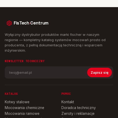
FisTech
·
Centrum
Wyłączny dystrybutor produktów marki fischer w naszym
regionie — kompletny katalog systemów mocowań prosto od
producenta, z pełną dokumentacją techniczną i wsparciem
inżynierskim.
NEWSLETTER TECHNICZNY
Zapisz się
KATALOG
POMOC
Kotwy stalowe
Kontakt
Mocowania chemiczne
Doradca techniczny
Mocowania ramowe
Zwroty i reklamacje