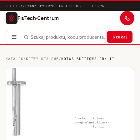
AUTORYZOWANY DYSTRYBUTOR FISCHER · OD 1996
FisTech
·
Centrum
Szukaj
Kotwy stalowe
63
KATALOG
/
KOTWY STALOWE
/
KOTWA SUFITOWA FDN II
Mocowania chemiczne
41
Mocowania ramowe
17
Mocowania uniwersalne
24
Systemy instalacyjne
200
fischer ·
kotwa-
oryginalne
sufitowa-
Mocowania w pustych przestrzeniach
10
fdn-ii
Mocowania sanitarne
9