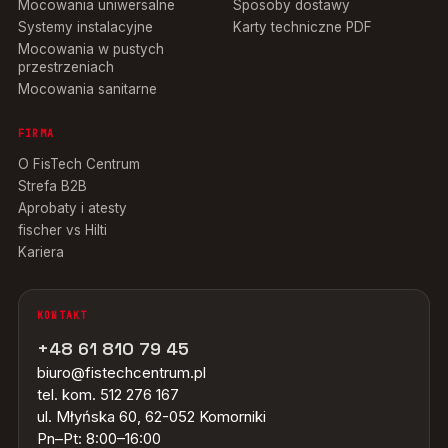
Mocowania uniwersalne
Sposoby dostawy
Systemy instalacyjne
Karty techniczne PDF
Mocowania w pustych
przestrzeniach
Mocowania sanitarne
FIRMA
O FisTech Centrum
Strefa B2B
Aprobaty i atesty
fischer vs Hilti
Kariera
KONTAKT
+48 61 810 79 45
biuro@fistechcentrum.pl
tel. kom. 512 276 167
ul. Młyńska 60, 62-052 Komorniki
Pn–Pt: 8:00–16:00