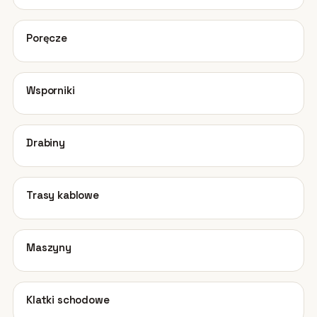
02
Poręcze
03
Wsporniki
04
Drabiny
05
Trasy kablowe
06
Maszyny
07
Klatki schodowe