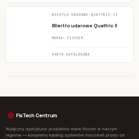
FISCHER ·
ORYGINALNE ZDJĘCIE
WIERTLO-UDAROWE-QUATTRIC-II
WIERTŁO
Wiertło udarowe Quattric II
MARKA: FISCHER
KARTA KATALOGOWA
FisTech
·
Centrum
Wyłączny dystrybutor produktów marki fischer w naszym
regionie — kompletny katalog systemów mocowań prosto od