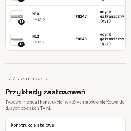
ocynk
M10
90247
galwaniczny
TA M10
(gvz)
10
ocynk
M12
90248
galwaniczny
TA M12
(gvz)
10
03 / ZASTOSOWANIA
Przykłady zastosowań
Typowe miejsca i konstrukcje, w których stosuje się Kotwa do
dużych obciążeń TA M.
01
Konstrukcje stalowe