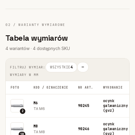
02 / WARIANTY WYMIAROWE
Tabela wymiarów
4 wariantów · 4 dostępnych SKU
WSZYSTKIE
4
—
FILTRUJ WYMIAR:
WYMIARY W MM
FOTO
KOD / OZNACZENIE
NR ART.
WYKONANIE
ocynk
M6
90245
galwaniczny
TA M6
(gvz)
2
ocynk
M8
90246
galwaniczny
TA M8
(gvz)
10