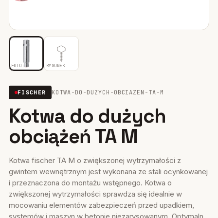
Mocowania ociepleń
28
Mocowania do rusztowań
6
Wiertła i narzędzia
39
FOTO
RYSUNEK
Mocowania elektryczne
15
KOTWA-DO-DUZYCH-OBCIAZEN-TA-M
FISCHER
Kotwa do dużych
Wkręty
36
obciążeń TA M
Firestop
17
Uszczelniacze, piany kleje
35
Kotwa fischer TA M o zwiększonej wytrzymałości z
gwintem wewnętrznym jest wykonana ze stali ocynkowanej
Systemy fasadowe
17
i przeznaczona do montażu wstępnego. Kotwa o
zwiększonej wytrzymałości sprawdza się idealnie w
mocowaniu elementów zabezpieczeń przed upadkiem,
systemów i maszyn w betonie niezarysowanym. Optymaln...