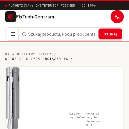
AUTORYZOWANY DYSTRYBUTOR FISCHER · OD 1996
FisTech
·
Centrum
Szukaj
Kotwy stalowe
63
KATALOG
/
KOTWY STALOWE
/
KOTWA DO DUŻYCH OBCIĄŻEŃ TA M
Mocowania chemiczne
41
Mocowania ramowe
17
Mocowania uniwersalne
24
Systemy instalacyjne
200
fischer ·
kotwa-do-
Mocowania w pustych przestrzeniach
10
oryginalne
duzych-
obciazen-
ta-m
Mocowania sanitarne
9