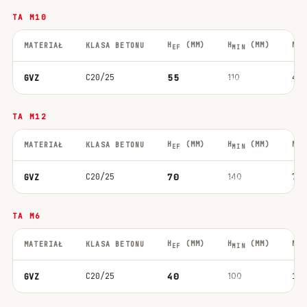
TA M10
H
(MM)
H
(MM)
M
MATERIAŁ
KLASA BETONU
EF
MIN
IN
C20/25
55
110
40
GVZ
TA M12
H
(MM)
H
(MM)
M
MATERIAŁ
KLASA BETONU
EF
MIN
IN
C20/25
70
140
75
GVZ
TA M6
H
(MM)
H
(MM)
M
MATERIAŁ
KLASA BETONU
EF
MIN
IN
C20/25
40
100
10
GVZ