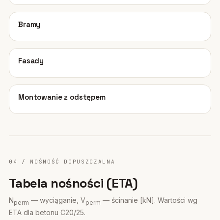
08
Bramy
09
Fasady
10
Montowanie z odstępem
04 / NOŚNOŚĆ DOPUSZCZALNA
Tabela nośności (ETA)
N
— wyciąganie, V
— ścinanie [kN]. Wartości wg
perm
perm
ETA dla betonu C20/25.