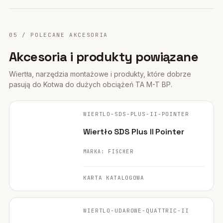
05 / POLECANE AKCESORIA
Akcesoria i produkty powiązane
Wiertła, narzędzia montażowe i produkty, które dobrze
pasują do Kotwa do dużych obciążeń TA M-T BP.
FISCHER ·
ORYGINALNE ZDJĘCIE
WIERTLO-SDS-PLUS-II-POINTER
WIERTŁO
Wiertło SDS Plus II Pointer
MARKA: FISCHER
KARTA KATALOGOWA
FISCHER ·
ORYGINALNE ZDJĘCIE
WIERTLO-UDAROWE-QUATTRIC-II
WIERTŁO