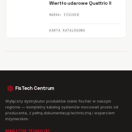
Wiertło udarowe Quattric II
MARKA: FISCHER
KARTA KATALOGOWA
FisTech
·
Centrum
Wyłączny dystrybutor produktów marki fischer w naszym
regionie — kompletny katalog systemów mocowań prosto od
producenta, z pełną dokumentacją techniczną i wsparciem
inżynierskim.
NEWSLETTER TECHNICZNY