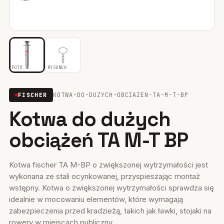
Mocowania ociepleń
28
Mocowania do rusztowań
6
Wiertła i narzędzia
39
FOTO
RYSUNEK
Mocowania elektryczne
15
KOTWA-DO-DUZYCH-OBCIAZEN-TA-M-T-BP
FISCHER
Kotwa do dużych
Wkręty
36
obciążeń TA M-T BP
Firestop
17
Uszczelniacze, piany kleje
35
Kotwa fischer TA M-BP o zwiększonej wytrzymałości jest
wykonana ze stali ocynkowanej, przyspieszając montaż
Systemy fasadowe
17
wstępny. Kotwa o zwiększonej wytrzymałości sprawdza się
idealnie w mocowaniu elementów, które wymagają
zabezpieczenia przed kradzieżą, takich jak ławki, stojaki na
rowery w miejscach publiczny...