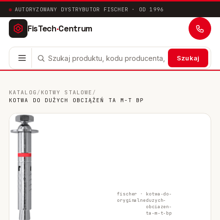
AUTORYZOWANY DYSTRYBUTOR FISCHER · OD 1996
FisTech
·
Centrum
Szukaj
Kotwy stalowe
63
KATALOG
/
KOTWY STALOWE
/
KOTWA DO DUŻYCH OBCIĄŻEŃ TA M-T BP
Mocowania chemiczne
41
Mocowania ramowe
17
Mocowania uniwersalne
24
Systemy instalacyjne
200
fischer ·
kotwa-do-
Mocowania w pustych przestrzeniach
10
oryginalne
duzych-
obciazen-
ta-m-t-bp
Mocowania sanitarne
9