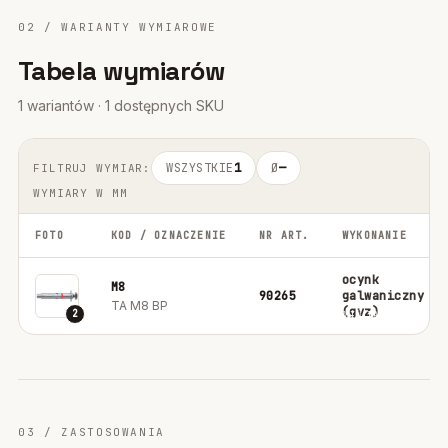
02 / WARIANTY WYMIAROWE
Tabela wymiarów
1 wariantów · 1 dostępnych SKU
WSZYSTKIE
1
Ø
—
FILTRUJ WYMIAR:
WYMIARY W MM
FOTO
KOD / OZNACZENIE
NR ART.
WYKONANIE
ocynk
M8
90265
galwaniczny
TA M8 BP
(gvz)
2
03 / ZASTOSOWANIA