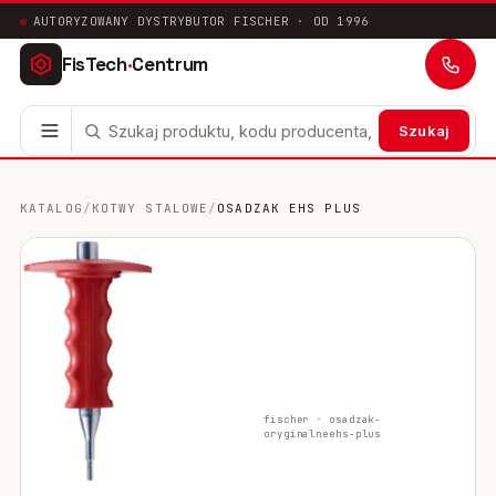
AUTORYZOWANY DYSTRYBUTOR FISCHER · OD 1996
FisTech
·
Centrum
Szukaj
Kotwy stalowe
63
KATALOG
/
KOTWY STALOWE
/
OSADZAK EHS PLUS
Mocowania chemiczne
41
Mocowania ramowe
17
Mocowania uniwersalne
24
Systemy instalacyjne
200
fischer ·
osadzak-
oryginalne
ehs-plus
Mocowania w pustych przestrzeniach
10
Mocowania sanitarne
9