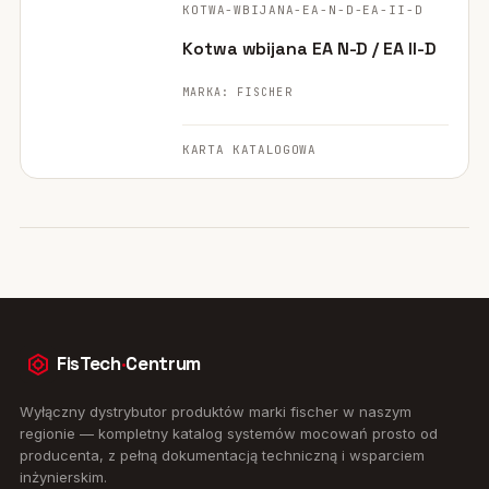
KOTWA-WBIJANA-EA-N-D-EA-II-D
POLECANE
Kotwa wbijana EA N-D / EA II-D
MARKA: FISCHER
KARTA KATALOGOWA
FisTech
·
Centrum
Wyłączny dystrybutor produktów marki fischer w naszym
regionie — kompletny katalog systemów mocowań prosto od
producenta, z pełną dokumentacją techniczną i wsparciem
inżynierskim.