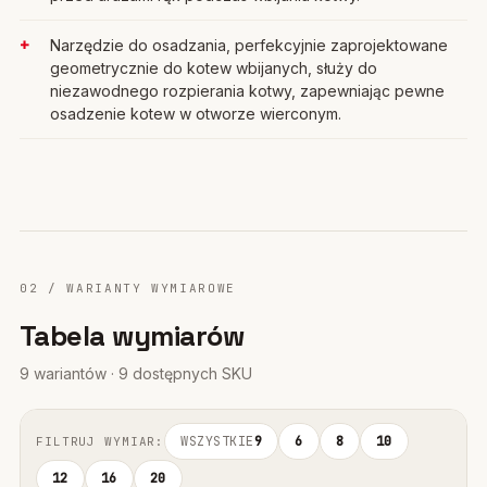
Narzędzie do osadzania, perfekcyjnie zaprojektowane
geometrycznie do kotew wbijanych, służy do
niezawodnego rozpierania kotwy, zapewniając pewne
osadzenie kotew w otworze wierconym.
02 / WARIANTY WYMIAROWE
Tabela wymiarów
9 wariantów · 9 dostępnych SKU
WSZYSTKIE
9
6
8
10
FILTRUJ WYMIAR:
12
16
20