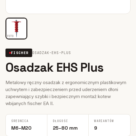
Mocowania ociepleń
28
Mocowania do rusztowań
6
FOTO
Wiertła i narzędzia
39
OSADZAK-EHS-PLUS
FISCHER
Mocowania elektryczne
15
Osadzak EHS Plus
Wkręty
36
Firestop
17
Metalowy ręczny osadzak z ergonomicznym plastikowym
uchwytem i zabezpieczeniem przed uderzeniem dłoni
Uszczelniacze, piany kleje
35
zapewniający szybki i bezpiecznym montaż kotew
wbijanych fischer EA II.
Systemy fasadowe
17
ŚREDNICA
DŁUGOŚĆ
WARIANTÓW
M6–M20
25–80 mm
9