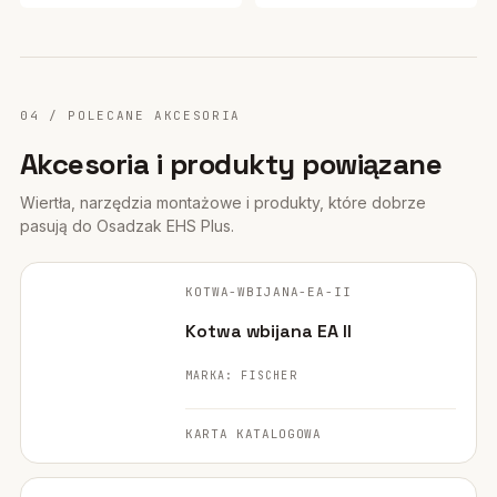
04 / POLECANE AKCESORIA
Akcesoria i produkty powiązane
Wiertła, narzędzia montażowe i produkty, które dobrze
pasują do Osadzak EHS Plus.
FISCHER ·
ORYGINALNE ZDJĘCIE
KOTWA-WBIJANA-EA-II
POLECANE
Kotwa wbijana EA II
MARKA: FISCHER
KARTA KATALOGOWA
FISCHER ·
ORYGINALNE ZDJĘCIE