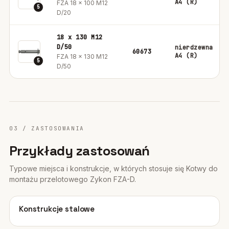
A4 (R)
FZA 18 x 100 M12
5
D/20
18 x 130 M12
D/50
nierdzewna
60673
A4 (R)
FZA 18 x 130 M12
5
D/50
03 / ZASTOSOWANIA
Przykłady zastosowań
Typowe miejsca i konstrukcje, w których stosuje się Kotwy do
montażu przelotowego Zykon FZA-D.
01
Konstrukcje stalowe