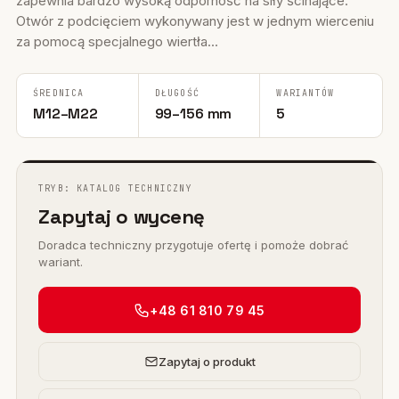
zapewnia bardzo wysoką odporność na siły ścinające.
Otwór z podcięciem wykonywany jest w jednym wierceniu
za pomocą specjalnego wiertła...
ŚREDNICA
DŁUGOŚĆ
WARIANTÓW
M12–M22
99–156 mm
5
TRYB: KATALOG TECHNICZNY
Zapytaj o wycenę
Doradca techniczny przygotuje ofertę i pomoże dobrać
wariant.
+48 61 810 79 45
Zapytaj o produkt