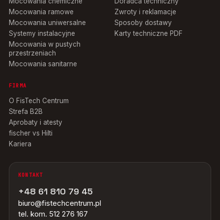
Mocowania chemiczne
Doradca techniczny
Mocowania ramowe
Zwroty i reklamacje
Mocowania uniwersalne
Sposoby dostawy
Systemy instalacyjne
Karty techniczne PDF
Mocowania w pustych
przestrzeniach
Mocowania sanitarne
FIRMA
O FisTech Centrum
Strefa B2B
Aprobaty i atesty
fischer vs Hilti
Kariera
KONTAKT
+48 61 810 79 45
biuro@fistechcentrum.pl
tel. kom. 512 276 167