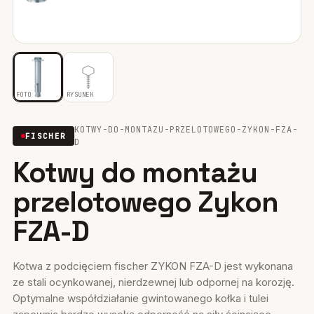
Mocowania ociepleń
28
Mocowania do rusztowań
6
Wiertła i narzędzia
39
FOTO
RYSUNEK
Mocowania elektryczne
15
KOTWY-DO-MONTAZU-PRZELOTOWEGO-ZYKON-FZA-
FISCHER
D
Wkręty
36
Kotwy do montażu
Firestop
17
przelotowego Zykon
Uszczelniacze, piany kleje
FZA-D
35
Systemy fasadowe
17
Kotwa z podcięciem fischer ZYKON FZA-D jest wykonana
ze stali ocynkowanej, nierdzewnej lub odpornej na korozję.
Optymalne współdziałanie gwintowanego kołka i tulei