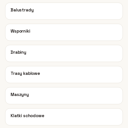
02
Balustrady
03
Wsporniki
04
Drabiny
05
Trasy kablowe
06
Maszyny
07
Klatki schodowe