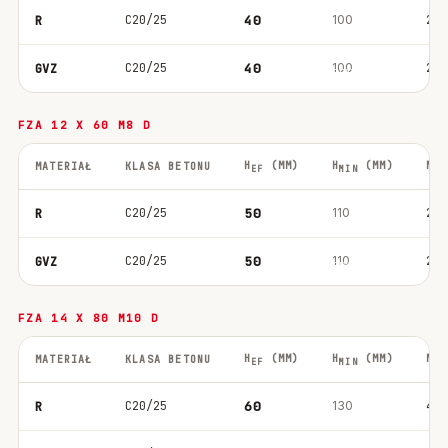
C20/25
40
100
20
R
C20/25
40
100
20
GVZ
FZA 12 X 60 M8 D
H
(MM)
H
(MM)
M
MATERIAŁ
KLASA BETONU
EF
MIN
IN
C20/25
50
110
20
R
C20/25
50
110
20
GVZ
FZA 14 X 80 M10 D
H
(MM)
H
(MM)
M
MATERIAŁ
KLASA BETONU
EF
MIN
IN
C20/25
60
130
40
R