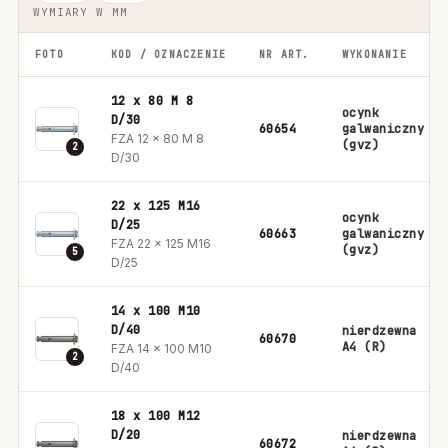
WYMIARY W MM
FOTO
KOD / OZNACZENIE
NR ART.
WYKONANIE
12 x 80 M 8
ocynk
D/30
60654
galwaniczny
FZA 12 x 80 M 8
(gvz)
2
D/30
22 x 125 M16
ocynk
D/25
60663
galwaniczny
FZA 22 x 125 M16
(gvz)
5
D/25
14 x 100 M10
D/40
nierdzewna
60670
A4 (R)
FZA 14 x 100 M10
2
D/40
18 x 100 M12
D/20
nierdzewna
60672