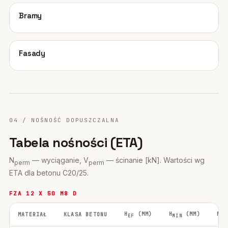
08
Bramy
09
Fasady
04 / NOŚNOŚĆ DOPUSZCZALNA
Tabela nośności (ETA)
N
— wyciąganie, V
— ścinanie [kN]. Wartości wg
perm
perm
ETA dla betonu C20/25.
FZA 12 X 50 M8 D
H
(MM)
H
(MM)
M
MATERIAŁ
KLASA BETONU
EF
MIN
IN