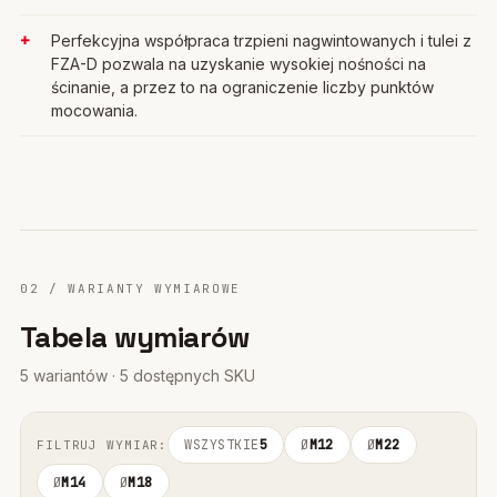
Perfekcyjna współpraca trzpieni nagwintowanych i tulei z
FZA-D pozwala na uzyskanie wysokiej nośności na
ścinanie, a przez to na ograniczenie liczby punktów
mocowania.
02 / WARIANTY WYMIAROWE
Tabela wymiarów
5 wariantów · 5 dostępnych SKU
WSZYSTKIE
5
Ø
M12
Ø
M22
FILTRUJ WYMIAR:
Ø
M14
Ø
M18