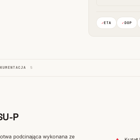
ETA
DOP
OKUMENTACJA
5
SU-P
kotwa podcinająca wykonana ze
Kształ