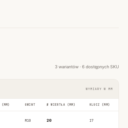
3 wariantów · 6 dostępnych SKU
WYMIARY W MM
 (MM)
GWINT
Ø WIERTŁA (MM)
KLUCZ (MM)
20
M10
17