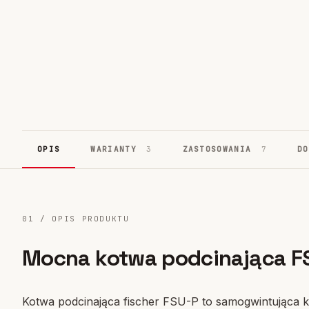
Systemy fasadowe
17
OPIS
WARIANTY
3
ZASTOSOWANIA
7
D
01 / OPIS PRODUKTU
Mocna kotwa podcinająca F
Kotwa podcinająca fischer FSU-P to samogwintująca 