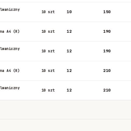
lwaniczny
10
150
10 szt
12
190
na A4 (R)
10 szt
lwaniczny
12
190
10 szt
12
210
na A4 (R)
10 szt
lwaniczny
12
210
10 szt