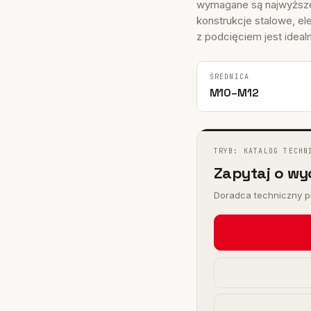
I
wymagane są najwyższe 
 FHY
konstrukcje stalowe, el
z podcięciem jest idealn
)
ŚREDNICA
M10–M12
TRYB: KATALOG TECHN
Zapytaj o wy
Doradca techniczny pr