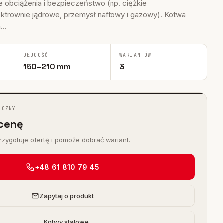
obciążenia i bezpieczeństwo (np. ciężkie
ektrownie jądrowe, przemysł naftowy i gazowy). Kotwa
...
DŁUGOŚĆ
WARIANTÓW
150–210 mm
3
ICZNY
cenę
zygotuje ofertę i pomoże dobrać wariant.
+48 61 810 79 45
Zapytaj o produkt
← Kotwy stalowe