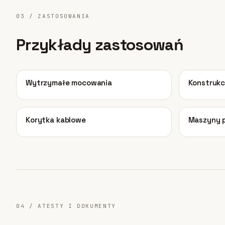
03 / ZASTOSOWANIA
Przykłady zastosowań
01
02
Wytrzymałe mocowania
Konstrukc
05
06
Korytka kablowe
Maszyny 
04 / ATESTY I DOKUMENTY