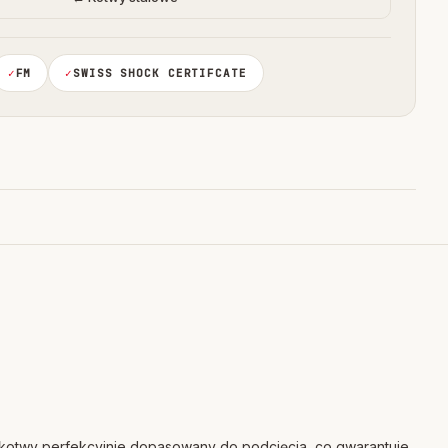
FM
SWISS SHOCK CERTIFCATE
t kotwy perfekcyjnie dopasowany do podcięcia, co gwarantuje