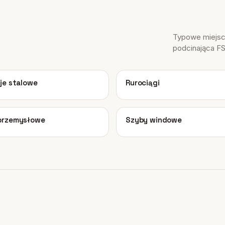
Typowe miejsca
podcinająca F
03
je stalowe
Rurociągi
07
przemysłowe
Szyby windowe