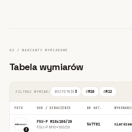
02 / WARIANTY WYMIAROWE
Tabela wymiarów
WSZYSTKIE
3
Ø
M10
Ø
M12
FILTRUJ WYMIAR:
FOTO
KOD / OZNACZENIE
NR ART.
WYKONANI
FSU-P M10x100/20
567781
nierdzew
FSU-P M10x100/20
2