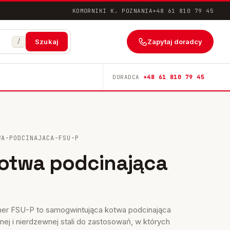
KOMORNIKI K. POZNANIA
+48 61 810 79 45
/
Zapytaj doradcy
Szukaj
DORADCA
+48 61 810 79 45
WA-PODCINAJACA-FSU-P
otwa podcinająca
her FSU-P to samogwintująca kotwa podcinająca
j i nierdzewnej stali do zastosowań, w których