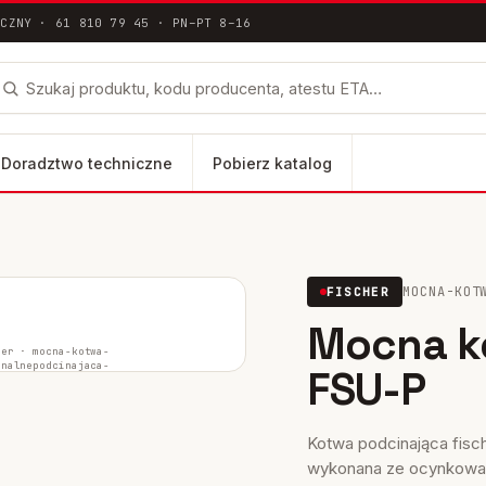
ICZNY · 61 810 79 45 · PN–PT 8–16
Doradztwo techniczne
Pobierz katalog
łna dokumentacja techniczna ETA / DoP
MOCNA-KOT
FISCHER
lus
Mocna k
FH II-SK
her ·
mocna-kotwa-
inalne
podcinajaca-
FSU-P
fsu-p
FH II-B
Kotwa podcinająca fisc
wykonana ze ocynkowane