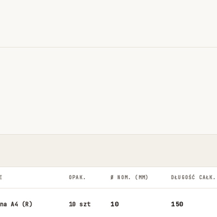
E
OPAK.
Ø NOM. (MM)
DŁUGOŚĆ CAŁK.
10
150
na A4 (R)
10 szt