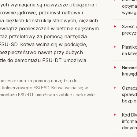
órych wymagane są najwyższe obciążenia i
optyma
trownie jądrowe, przemysł naftowy i
wymaga
 ciężkich konstrukcji stalowych, ciężkich
Sześć 
zewnątrz pomieszczeń w betonie spękanym
precyz
ntaż przelotowy za pomocą narzędzia
U-SD. Kotwa wcina się w podcięcie,
Plasti
bezpieczeństwo nawet przy dużych
na łat
dzie do demontażu FSU-DT umożliwia
Niewiel
krawędz
t umieszczana za pomocą narzędzia do
 kołnierzowego FSU-SD. Kotwa wcina się w
Oznacz
sprawd
montażu FSU-DT umożliwia szybkie i całkowite
bezpie
Kod DMC
informa
danych 