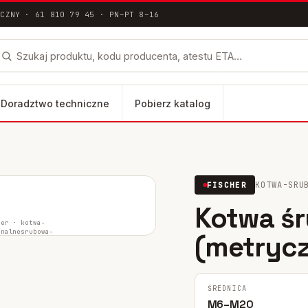
ICZNY · 61 810 79 45 · PN–PT 8–16
Doradztwo techniczne
Pobierz katalog
łna dokumentacja techniczna ETA / DoP
KOTWA-SRU
FISCHER
lus
Kotwa ś
FH II-SK
her ·
kotwa-
inalne
srubowa-
(metryc
fwa-
FH II-B
metryczna
ŚREDNICA
M6–M20