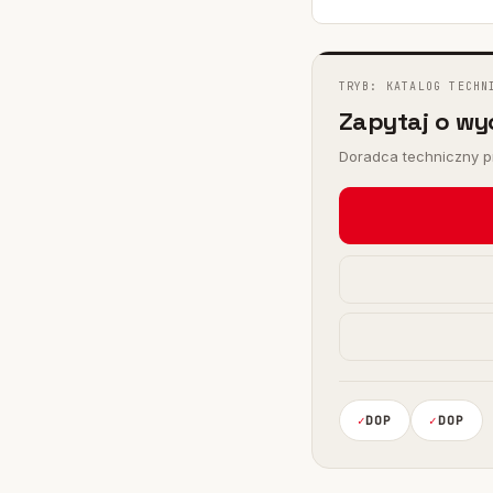
I
 FHY
)
TRYB: KATALOG TECHN
Zapytaj o wy
Doradca techniczny pr
DOP
DOP