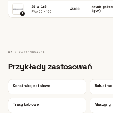
20 x 160
ocynk galwa
45800
(gvz)
FWA 20 x 160
9
03 / ZASTOSOWANIA
Przykłady zastosowań
01
02
Konstrukcje stalowe
Balustrad
05
06
Trasy kablowe
Maszyny