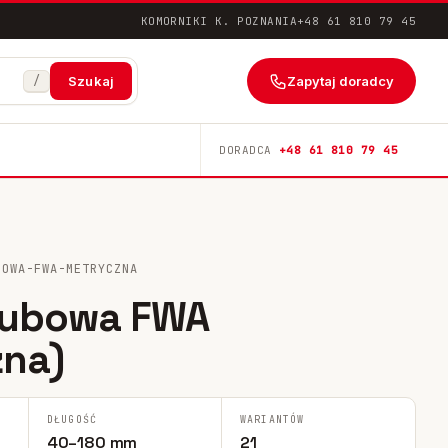
KOMORNIKI K. POZNANIA
+48 61 810 79 45
/
Zapytaj doradcy
Szukaj
DORADCA
+48 61 810 79 45
BOWA-FWA-METRYCZNA
rubowa FWA
zna)
DŁUGOŚĆ
WARIANTÓW
40–180 mm
21