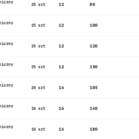
niczny
12
80
25 szt
niczny
12
100
25 szt
niczny
12
120
25 szt
niczny
12
150
25 szt
niczny
16
105
20 szt
niczny
16
140
10 szt
niczny
16
180
10 szt