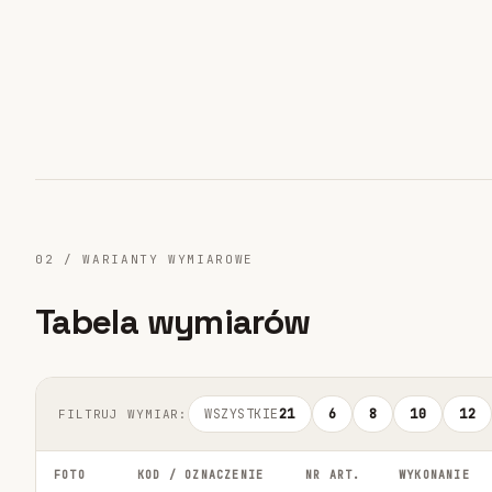
02 / WARIANTY WYMIAROWE
Tabela wymiarów
WSZYSTKIE
21
6
8
10
12
FILTRUJ WYMIAR:
FOTO
KOD / OZNACZENIE
NR ART.
WYKONANIE