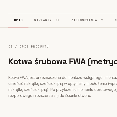
Systemy fasadowe
17
OPIS
WARIANTY
21
ZASTOSOWANIA
9
01 / OPIS PRODUKTU
Kotwa śrubowa FWA (metry
Kotwa FWA jest przeznaczona do montażu wstępnego i monta
umieścić nakrętkę sześciokątną w optymalnym położeniu (wpr
nakrętkę sześciokątną). Po przyłożeniu momentu obrotowego, 
rozporowego i rozszerza się do ścianki otworu.