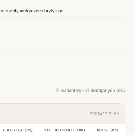
e gwinty metryczne i brytyjskie.
21 wariantów · 21 dostępnych SKU
WYMIARY W MM
Ø WIERTŁA (MM)
MIN. OSADZENIE (MM)
KLUCZ (MM)