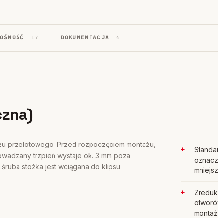
NOŚNOŚĆ
17
DOKUMENTACJA
4
czna)
żu przelotowego. Przed rozpoczęciem montażu,
Standa
owadzany trzpień wystaje ok. 3 mm poza
oznacz
śruba stożka jest wciągana do klipsu
mniejsz
Zreduk
otworó
montaż,