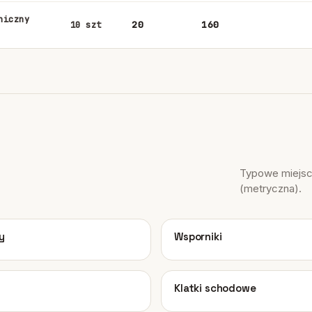
niczny
20
160
10 szt
Typowe miejsca
(metryczna).
03
y
Wsporniki
07
Klatki schodowe