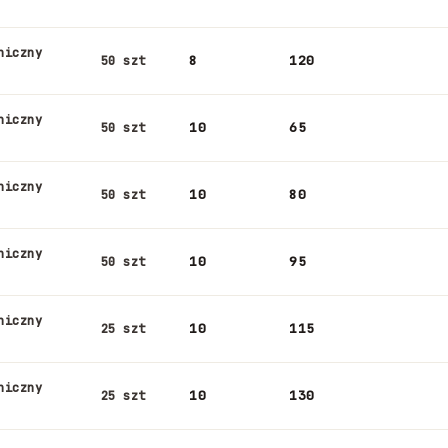
niczny
8
120
50 szt
niczny
10
65
50 szt
niczny
10
80
50 szt
niczny
10
95
50 szt
niczny
10
115
25 szt
niczny
10
130
25 szt