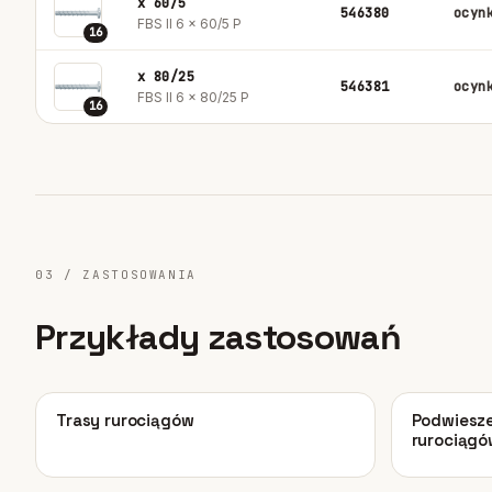
x 60/5
546380
ocyn
FBS II 6 x 60/5 P
16
x 80/25
546381
ocyn
FBS II 6 x 80/25 P
16
03 / ZASTOSOWANIA
Przykłady zastosowań
01
02
Trasy rurociągów
Podwiesze
rurociągó