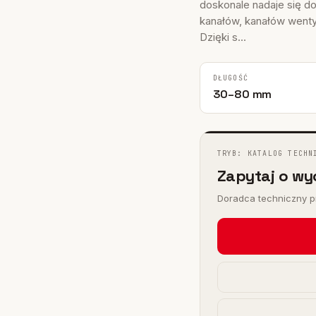
I
doskonale nadaje się d
 FHY
kanałów, kanałów wentyl
Dzięki s...
)
DŁUGOŚĆ
30–80 mm
TRYB: KATALOG TECHN
Zapytaj o wy
Doradca techniczny pr