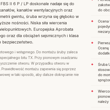
S II 6 P / LP doskonale nadaje się do
zakotw
 kanałów, kanałów wentylacyjnych oraz
do obc
ometrii gwintu, śruba wrzyna się głęboko w
Ocena 
ższe nośności. Niska siła wiercenia
pojedy
ielopunktowych. Europejska Aprobata
niezar
o oraz dla obciążeń sejsmicznych i klasa
e bezpieczeństwo.
Pierws
Ocenę 
elotowego i wstępnego. Do montażu śruby zaleca
dodatk
 specjalnego bitu TX. Przy pionowym osadzaniu
czyszczenie otworu. W przypadku otworu w
Śruba U
y. Prawidłowość montażu zapewnia się poprzez
stosowa
twowej w taki sposób, aby dalsze dokręcanie nie
do mont
sprężo
Wierco
pionow
należy 