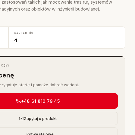
o zastosowań takich jak mocowanie tras rur, systemów
acyjnych oraz obiektów w inżynierii budowlanej.
WARIANTÓW
4
ICZNY
cenę
zygotuje ofertę i pomoże dobrać wariant.
+48 61 810 79 45
Zapytaj o produkt
← Kotwy stalowe