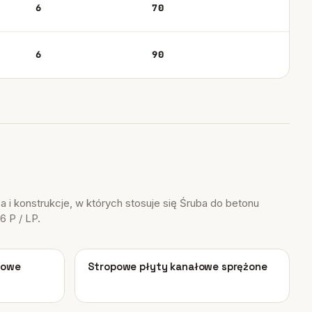
6
70
6
90
 i konstrukcje, w których stosuje się Śruba do betonu
6 P / LP.
04
żowe
Stropowe płyty kanałowe sprężone