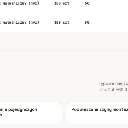
60
k galwaniczny (gvz)
100 szt
80
k galwaniczny (gvz)
100 szt
Typowe miejsca
UltraCut FBS II 
03
nia pojedynczych
Podwieszane szyny monta
w