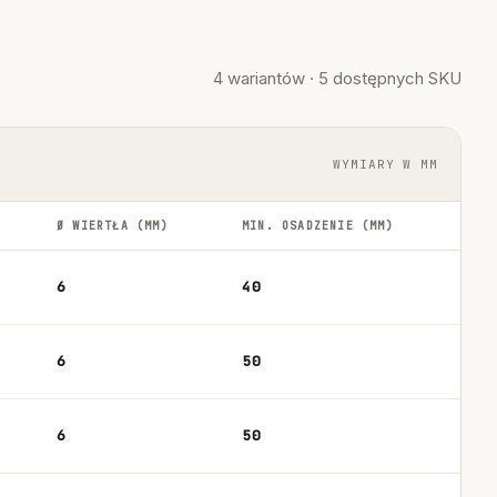
4 wariantów · 5 dostępnych SKU
WYMIARY W MM
Ø WIERTŁA (MM)
MIN. OSADZENIE (MM)
6
40
6
50
6
50