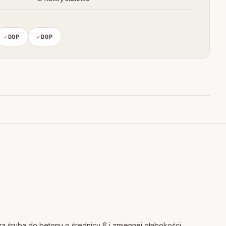
DOP
DOP
a śruba do betonu o średnicy 6 i zmiennej głębokości