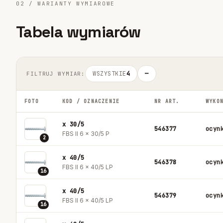
02 / WARIANTY WYMIAROWE
Tabela wymiarów
WSZYSTKIE
4
—
FILTRUJ WYMIAR:
FOTO
KOD / OZNACZENIE
NR ART.
WYKO
x 30/5
546377
ocyn
FBS II 6 x 30/5 P
2
x 40/5
546378
ocyn
FBS II 6 x 40/5 LP
16
x 40/5
546379
ocyn
FBS II 6 x 40/5 LP
16