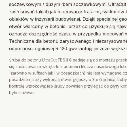
soczewkowym / dużym łbem soczewkowym. UltraCut FB
zastosowań takich jak mocowanie tras rur, systemów
obiektów w inżynierii budowlanej. Dzięki specjalnej ge
otwór wiercony w betonie, przez co uzyskuje się najwy
oznacza oszczędność czasu w przypadku mocowań w
Techniczna dla betonu zarysowanego i niezarysowaneg
odporności ogniowej R 120 gwarantują jeszcze większ
Śruba do betonu UltraCut FBS II 6 nadaje się do montażu prz
się zastosowanie wkrętarki z udarem i klucza nasadowego lub
(zarówno w sufitach jak i w posadzkach) nie jest wymagane 
posadzce należy wykonać otwór głębszy o 3 x średnica śrub
kontrolę wzrokową: łeb śruby powinien przylegać do płyty ko
było możliwe.