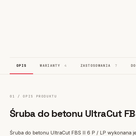
Systemy fasadowe
17
OPIS
WARIANTY
4
ZASTOSOWANIA
7
D
01 / OPIS PRODUKTU
Śruba do betonu UltraCut FBS 
Śruba do betonu UltraCut FBS II 6 P / LP wykonana je