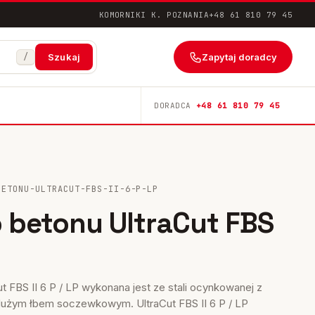
KOMORNIKI K. POZNANIA
+48 61 810 79 45
/
Zapytaj doradcy
Szukaj
DORADCA
+48 61 810 79 45
BETONU-ULTRACUT-FBS-II-6-P-LP
 betonu UltraCut FBS
t FBS II 6 P / LP wykonana jest ze stali ocynkowanej z
żym łbem soczewkowym. UltraCut FBS II 6 P / LP