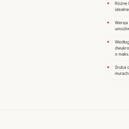
Różne 
idealn
Wersja
umożli
Według
dwukro
o maks
Śruba d
murach