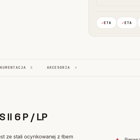
ETA
ETA
OKUMENTACJA
8
AKCESORIA
4
II 6 P / LP
st ze stali ocynkowanej z łbem
Pierwsz