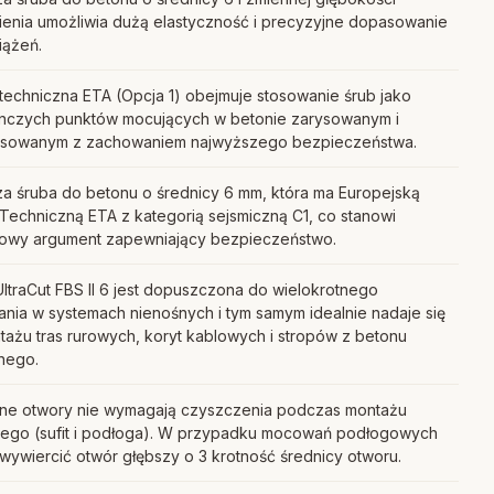
ienia umożliwia dużą elastyczność i precyzyjne dopasowanie
iążeń.
techniczna ETA (Opcja 1) obejmuje stosowanie śrub jako
nczych punktów mocujących w betonie zarysowanym i
ysowanym z zachowaniem najwyższego bezpieczeństwa.
za śruba do betonu o średnicy 6 mm, która ma Europejską
Techniczną ETA z kategorią sejsmiczną C1, co stanowi
owy argument zapewniający bezpieczeństwo.
ltraCut FBS II 6 jest dopuszczona do wielokrotnego
nia w systemach nienośnych i tym samym idealnie nadaje się
ażu tras rurowych, koryt kablowych i stropów z betonu
nego.
ne otwory nie wymagają czyszczenia podczas montażu
ego (sufit i podłoga). W przypadku mocowań podłogowych
wywiercić otwór głębszy o 3 krotność średnicy otworu.