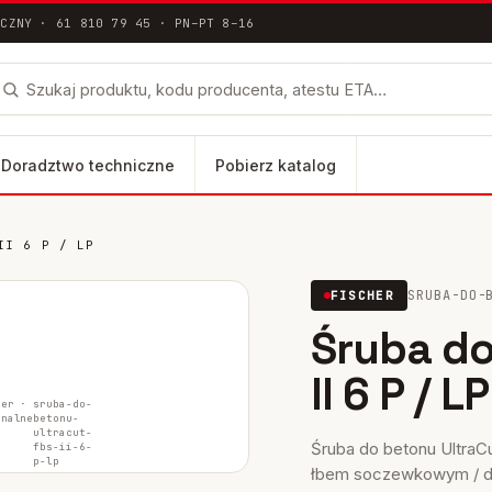
ICZNY · 61 810 79 45 · PN–PT 8–16
Doradztwo techniczne
Pobierz katalog
II 6 P / LP
łna dokumentacja techniczna ETA / DoP
SRUBA-DO-
FISCHER
lus
Śruba do
FH II-SK
II 6 P / LP
FH II-B
her ·
sruba-do-
inalne
betonu-
ultracut-
Śruba do betonu UltraCu
fbs-ii-6-
p-lp
łbem soczewkowym / du