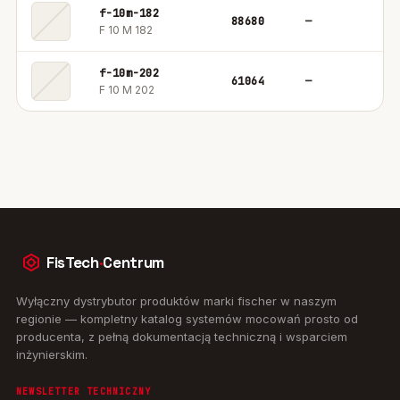
f-10m-182
88680
—
1
F 10 M 182
f-10m-202
61064
—
1
F 10 M 202
FisTech
·
Centrum
Wyłączny dystrybutor produktów marki fischer w naszym
regionie — kompletny katalog systemów mocowań prosto od
producenta, z pełną dokumentacją techniczną i wsparciem
inżynierskim.
NEWSLETTER TECHNICZNY