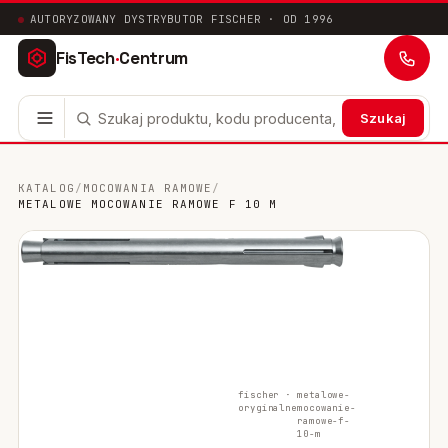
AUTORYZOWANY DYSTRYBUTOR FISCHER · OD 1996
FisTech
·
Centrum
Szukaj
Kotwy stalowe
63
KATALOG
/
MOCOWANIA RAMOWE
/
METALOWE MOCOWANIE RAMOWE F 10 M
Mocowania chemiczne
41
Mocowania ramowe
17
Mocowania uniwersalne
24
Systemy instalacyjne
200
fischer ·
metalowe-
Mocowania w pustych przestrzeniach
10
oryginalne
mocowanie-
ramowe-f-
10-m
Mocowania sanitarne
9