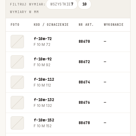
WSZYSTKIE
7
10
FILTRUJ WYMIAR:
WYMIARY W MM
FOTO
KOD / OZNACZENIE
NR ART.
WYKONANIE
O
f-10m-72
88670
—
1
F 10 M 72
f-10m-92
88672
—
1
F 10 M 92
f-10m-112
88674
—
1
F 10 M 112
f-10m-132
88676
—
1
F 10 M 132
f-10m-152
88678
—
1
F 10 M 152