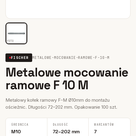
Mocowania ociepleń
28
Mocowania do rusztowań
6
Wiertła i narzędzia
39
FOTO
Mocowania elektryczne
15
METALOWE-MOCOWANIE-RAMOWE-F-10-M
FISCHER
Metalowe mocowanie
Wkręty
36
ramowe F 10 M
Firestop
17
Uszczelniacze, piany kleje
35
Metalowy kołek ramowy F-M Ø10mm do montażu
ościeżnic. Długości 72–202 mm. Opakowanie 100 szt.
Systemy fasadowe
17
ŚREDNICA
DŁUGOŚĆ
WARIANTÓW
M10
72–202 mm
7