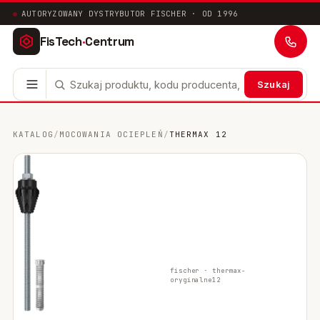
AUTORYZOWANY DYSTRYBUTOR FISCHER · OD 1996
FisTech
·
Centrum
Szukaj
Kotwy stalowe
63
KATALOG
/
MOCOWANIA OCIEPLEŃ
/
THERMAX 12
Mocowania chemiczne
41
Mocowania ramowe
17
Mocowania uniwersalne
24
Systemy instalacyjne
200
fischer ·
thermax-
oryginalne
12
Mocowania w pustych przestrzeniach
10
Mocowania sanitarne
9