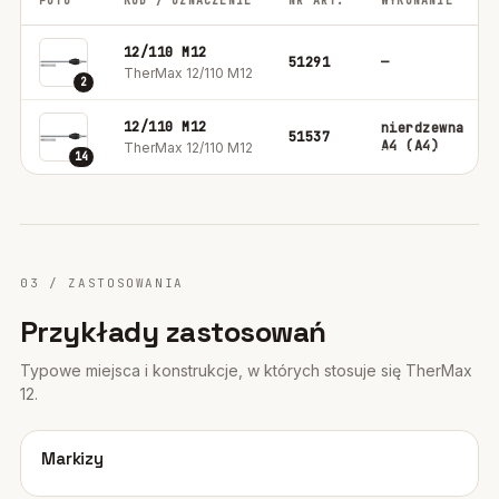
FOTO
KOD / OZNACZENIE
NR ART.
WYKONANIE
12/110 M12
51291
—
TherMax 12/110 M12
2
12/110 M12
nierdzewna
51537
A4 (A4)
TherMax 12/110 M12
14
03 / ZASTOSOWANIA
Przykłady zastosowań
Typowe miejsca i konstrukcje, w których stosuje się TherMax
12.
01
Markizy