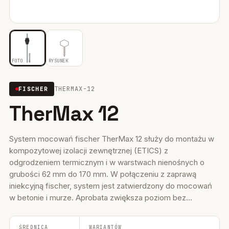
Mocowania ociepleń
28
Mocowania do rusztowań
6
FOTO
RYSUNEK
Wiertła i narzędzia
39
THERMAX-12
FISCHER
Mocowania elektryczne
15
TherMax 12
Wkręty
36
Firestop
17
System mocowań fischer TherMax 12 służy do montażu w
kompozytowej izolacji zewnętrznej (ETICS) z
Uszczelniacze, piany kleje
35
odgrodzeniem termicznym i w warstwach nienośnych o
grubości 62 mm do 170 mm. W połączeniu z zaprawą
Systemy fasadowe
17
iniekcyjną fischer, system jest zatwierdzony do mocowań
w betonie i murze. Aprobata zwiększa poziom bez...
ŚREDNICA
WARIANTÓW