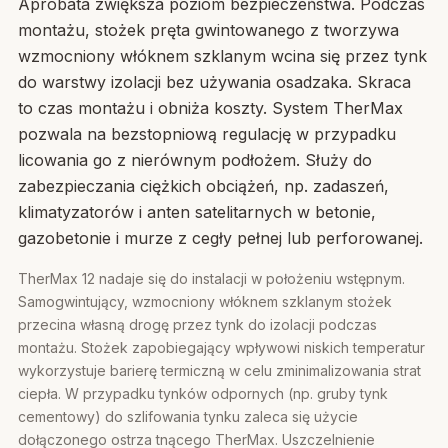
Aprobata zwiększa poziom bezpieczeństwa. Podczas
montażu, stożek pręta gwintowanego z tworzywa
wzmocniony włóknem szklanym wcina się przez tynk
do warstwy izolacji bez używania osadzaka. Skraca
to czas montażu i obniża koszty. System TherMax
pozwala na bezstopniową regulację w przypadku
licowania go z nierównym podłożem. Służy do
zabezpieczania ciężkich obciążeń, np. zadaszeń,
klimatyzatorów i anten satelitarnych w betonie,
gazobetonie i murze z cegły pełnej lub perforowanej.
TherMax 12 nadaje się do instalacji w położeniu wstępnym.
Samogwintujący, wzmocniony włóknem szklanym stożek
przecina własną drogę przez tynk do izolacji podczas
montażu. Stożek zapobiegający wpływowi niskich temperatur
wykorzystuje barierę termiczną w celu zminimalizowania strat
ciepła. W przypadku tynków odpornych (np. gruby tynk
cementowy) do szlifowania tynku zaleca się użycie
dołączonego ostrza tnącego TherMax. Uszczelnienie