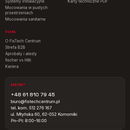
Systemy instalacyjne
Karty techniczne PDF
Mocowania w pustych
przestrzeniach
Mocowania sanitarne
FIRMA
O FisTech Centrum
Strefa B2B
Aprobaty i atesty
fischer vs Hilti
Kariera
KONTAKT
+48 61 810 79 45
biuro@fistechcentrum.pl
tel. kom. 512 276 167
ul. Młyńska 60, 62-052 Komorniki
Pn–Pt: 8:00–16:00