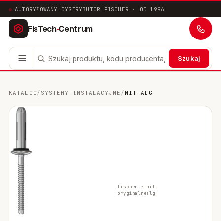
AUTORYZOWANY DYSTRYBUTOR FISCHER · OD 1996
FisTech
·
Centrum
Szukaj
Kotwy stalowe
63
KATALOG
/
SYSTEMY INSTALACYJNE
/
NIT ALG
Mocowania chemiczne
41
Mocowania ramowe
17
Mocowania uniwersalne
24
Systemy instalacyjne
200
fischer ·
nit-
oryginalne
alg
Mocowania w pustych przestrzeniach
10
Mocowania sanitarne
9