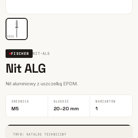
Mocowania ociepleń
28
Mocowania do rusztowań
6
FOTO
Wiertła i narzędzia
39
NIT-ALG
FISCHER
Mocowania elektryczne
15
Nit ALG
Wkręty
36
Firestop
17
Nit aluminiowy z uszczelką EPDM.
Uszczelniacze, piany kleje
35
ŚREDNICA
DŁUGOŚĆ
WARIANTÓW
M5
20–20 mm
1
Systemy fasadowe
17
TRYB: KATALOG TECHNICZNY