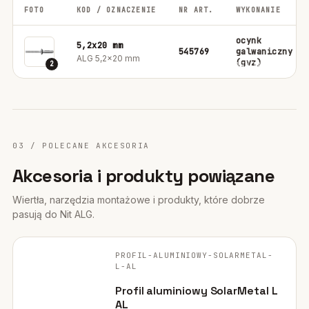
FOTO
KOD / OZNACZENIE
NR ART.
WYKONANIE
ocynk
5,2x20 mm
545769
galwaniczny
ALG 5,2x20 mm
(gvz)
2
03 / POLECANE AKCESORIA
Akcesoria i produkty powiązane
Wiertła, narzędzia montażowe i produkty, które dobrze
pasują do Nit ALG.
FISCHER ·
ORYGINALNE ZDJĘCIE
PROFIL-ALUMINIOWY-SOLARMETAL-
POLECANE
L-AL
Profil aluminiowy SolarMetal L
AL