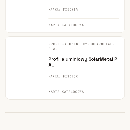
MARKA: FISCHER
KARTA KATALOGOWA
FISCHER ·
ORYGINALNE ZDJĘCIE
PROFIL-ALUMINIOWY-SOLARMETAL-
POLECANE
P-AL
Profil aluminiowy SolarMetal P
AL
MARKA: FISCHER
KARTA KATALOGOWA