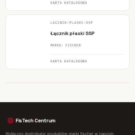
KARTA KATALOGOWA
FISCHER ·
ORYGINALNE ZDJĘCIE
LACZNIK-PLASKI-SSP
POLECANE
Łącznik płaski SSP
MARKA: FISCHER
KARTA KATALOGOWA
FisTech
·
Centrum
Wyłączny dystrybutor produktów marki fischer w naszym