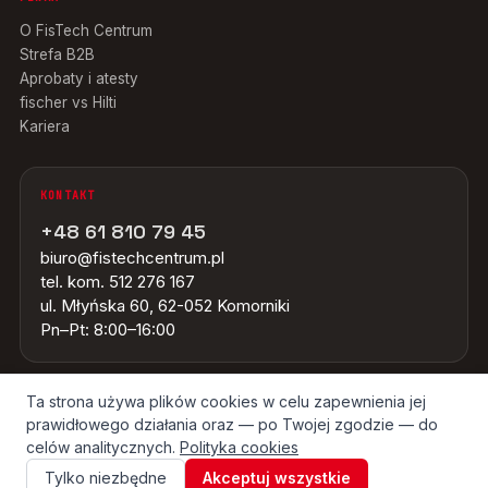
O FisTech Centrum
Strefa B2B
Aprobaty i atesty
fischer vs Hilti
Kariera
KONTAKT
+48 61 810 79 45
biuro@fistechcentrum.pl
tel. kom. 512 276 167
ul. Młyńska 60, 62-052 Komorniki
Pn–Pt: 8:00–16:00
Ta strona używa plików cookies w celu zapewnienia jej
prawidłowego działania oraz — po Twojej zgodzie — do
© 2026 FISTECH CENTRUM · WSZYSTKIE ZNAKI TOWAROWE NALEŻĄ DO
ICH WŁAŚCICIELI · ŹRÓDŁO OBRAZÓW: GRUPA FISCHER
celów analitycznych.
Polityka cookies
Tylko niezbędne
Akceptuj wszystkie
REGULAMIN
POLITYKA PRYWATNOŚCI
COOKIES