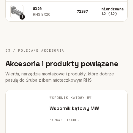
8X20
nierdzewna
71207
A2 (A2)
RHS 8X20
2
03 / POLECANE AKCESORIA
Akcesoria i produkty powiązane
Wiertła, narzędzia montażowe i produkty, które dobrze
pasują do Śruba z łbem młoteczkowym RHS.
FISCHER ·
ORYGINALNE ZDJĘCIE
WSPORNIK-KATOWY-MW
POLECANE
Wspornik kątowy MW
MARKA: FISCHER