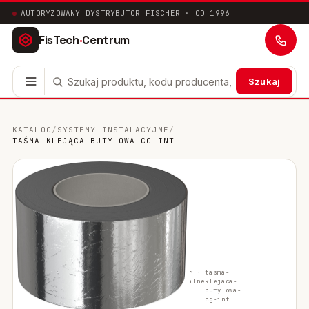
AUTORYZOWANY DYSTRYBUTOR FISCHER · OD 1996
FisTech
·
Centrum
Szukaj
Kotwy stalowe
63
KATALOG
/
SYSTEMY INSTALACYJNE
/
TAŚMA KLEJĄCA BUTYLOWA CG INT
Mocowania chemiczne
41
Mocowania ramowe
17
Mocowania uniwersalne
24
Systemy instalacyjne
200
fischer ·
tasma-
Mocowania w pustych przestrzeniach
10
oryginalne
klejaca-
butylowa-
cg-int
Mocowania sanitarne
9