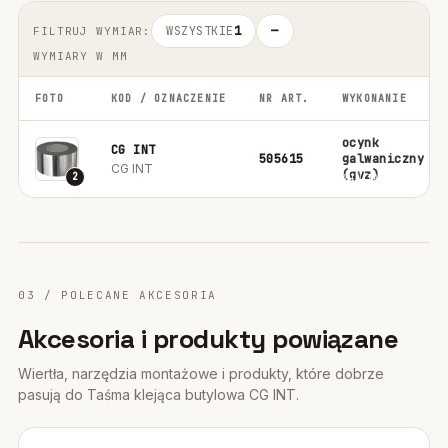
WSZYSTKIE
1
—
FILTRUJ WYMIAR:
WYMIARY W MM
FOTO
KOD / OZNACZENIE
NR ART.
WYKONANIE
ocynk
CG INT
505615
galwaniczny
CG INT
(gvz)
2
03 / POLECANE AKCESORIA
Akcesoria i produkty powiązane
Wiertła, narzędzia montażowe i produkty, które dobrze
pasują do Taśma klejąca butylowa CG INT.
FISCHER ·
ORYGINALNE ZDJĘCIE