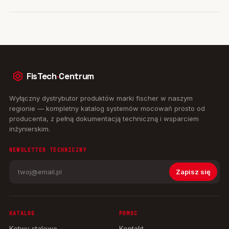
FisTech
·
Centrum
Wyłączny dystrybutor produktów marki fischer w naszym
regionie — kompletny katalog systemów mocowań prosto od
producenta, z pełną dokumentacją techniczną i wsparciem
inżynierskim.
NEWSLETTER TECHNICZNY
Zapisz się
KATALOG
POMOC