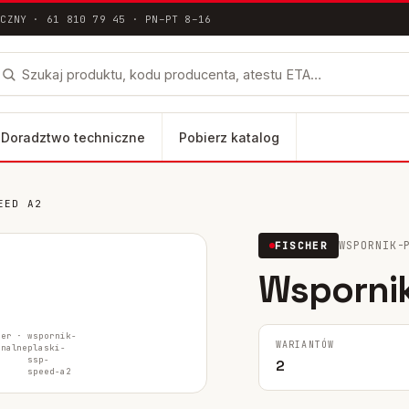
ICZNY · 61 810 79 45 · PN–PT 8–16
Doradztwo techniczne
Pobierz katalog
EED A2
łna dokumentacja techniczna ETA / DoP
WSPORNIK-
FISCHER
lus
Wspornik
FH II-SK
FH II-B
her ·
wspornik-
WARIANTÓW
inalne
plaski-
ssp-
2
speed-a2