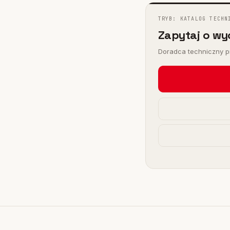
I
 FHY
TRYB: KATALOG TECHN
Zapytaj o wy
)
Doradca techniczny pr