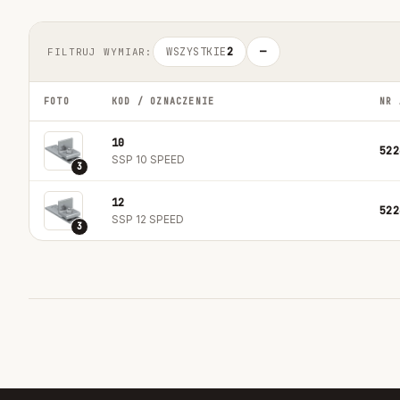
WSZYSTKIE
2
—
FILTRUJ WYMIAR:
FOTO
KOD / OZNACZENIE
NR 
10
522
SSP 10 SPEED
3
12
522
SSP 12 SPEED
3