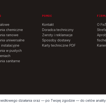
G
POMOC
FIRM
talowe
Kontakt
O Fis
nia chemiczne
Doradca techniczny
Stref
nia ramowe
Zwroty i reklamacje
Aprob
ia uniwersalne
Sposoby dostawy
fische
instalacyjne
Karty techniczne PDF
Karie
ia w pustych
zeniach
ia sanitarne
rawidłowego działania oraz — po Twojej zgodzie — do celów analit
NALEŻĄ DO ICH WŁAŚCICIELI · ŹRÓDŁO OBRAZÓW: GRUPA FISCH