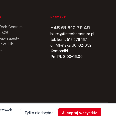
A
KONTAKT
Tech Centrum
+48 61 810 79 45
a B2B
biuro@fistechcentrum.pl
aty i atesty
tel. kom. 512 276 167
r vs Hilti
ul. Młyńska 60, 62-052
ra
Komorniki
Pn–Pt: 8:00–16:00
ycznych.
ER
REGULAMIN
POLITYKA PRYWATNOŚCI
COOKIES
Tylko niezbędne
Akceptuj wszystkie