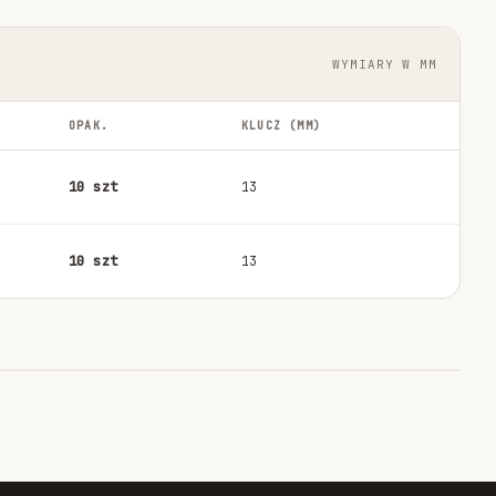
WYMIARY W MM
OPAK.
KLUCZ (MM)
10 szt
13
10 szt
13