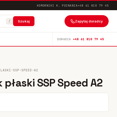
KOMORNIKI K. POZNANIA
+48 61 810 79 45
/
Zapytaj doradcy
Szukaj
DORADCA
+48 61 810 79 45
PLASKI-SSP-SPEED-A2
 płaski SSP Speed A2