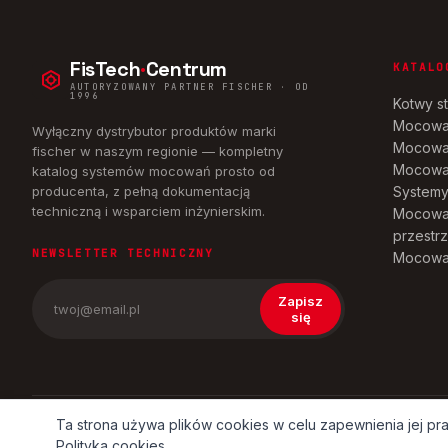
FisTech
·
Centrum
KATALO
AUTORYZOWANY PARTNER FISCHER · OD
1996
Kotwy s
Mocowa
Wyłączny dystrybutor produktów marki
Mocowa
fischer w naszym regionie — kompletny
Mocowan
katalog systemów mocowań prosto od
producenta, z pełną dokumentacją
Systemy 
techniczną i wsparciem inżynierskim.
Mocowan
przestr
NEWSLETTER TECHNICZNY
Mocowan
Zapisz
się
Ta strona używa plików cookies w celu zapewnienia jej p
© 2026 FISTECH CENTRUM · WSZYSTKIE ZNAKI TOWAROWE 
Polityka cookies