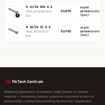
M 12/30 HDG 8.8
ocynk
516595
galwaniczny
SKSL M 12/30 HDG
(gvz)
2
8.8
M 10/30 GI 8.8
ocynk
516782
galwaniczny
SKSL M 10/30 GI
(gvz)
8.8
FisTech
·
Centrum
Wyłączny dystrybutor produktów marki fischer w naszym
regionie — kompletny katalog systemów mocowań prosto od
producenta, z pełną dokumentacją techniczną i wsparciem