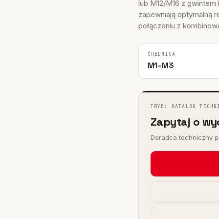
I
lub M12/M16 z gwinte
 FHY
zapewniają optymalną re
połączeniu z kombinowa
)
ŚREDNICA
M1–M3
TRYB: KATALOG TECHN
Zapytaj o wy
Doradca techniczny pr