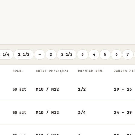
1 1/4
1 1/2
—
2
2 1/2
3
4
5
6
7
OPAK.
GWINT PRZYŁĄCZA
ROZMIAR NOM.
ZAKRES ZA
M10 / M12
1/2
19 - 23
50 szt
M10 / M12
3/4
24 - 29
50 szt