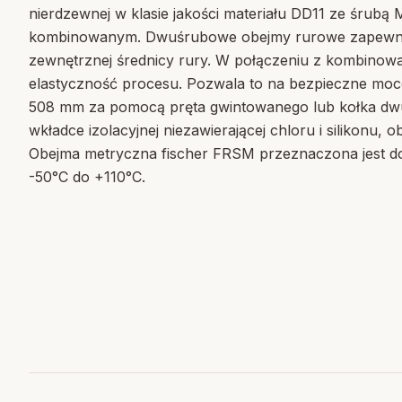
nierdzewnej w klasie jakości materiału DD11 ze śrub
kombinowanym. Dwuśrubowe obejmy rurowe zapewniaj
zewnętrznej średnicy rury. W połączeniu z kombinow
elastyczność procesu. Pozwala to na bezpieczne moc
508 mm za pomocą pręta gwintowanego lub kołka dw
wkładce izolacyjnej niezawierającej chloru i silikonu,
Obejma metryczna fischer FRSM przeznaczona jest d
-50°C do +110°C.