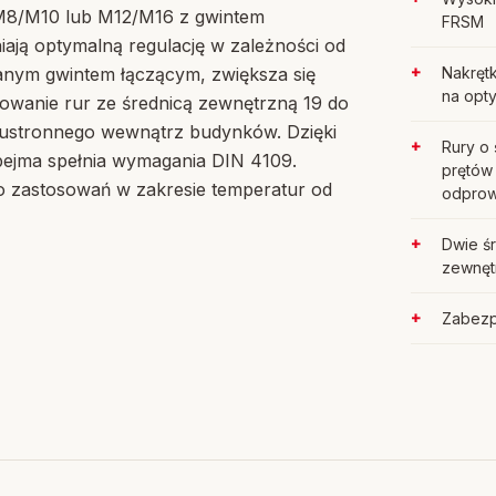
ą M8/M10 lub M12/M16 z gwintem
FRSM
ą optymalną regulację w zależności od
anym gwintem łączącym, zwiększa się
Nakręt
na opt
owanie rur ze średnicą zewnętrzną 19 do
ustronnego wewnątrz budynków. Dzięki
Rury o
 obejma spełnia wymagania DIN 4109.
prętów
o zastosowań w zakresie temperatur od
odprow
Dwie ś
zewnętr
Zabezp