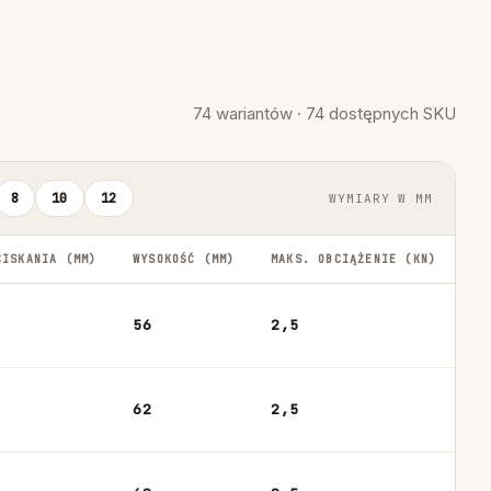
74 wariantów · 74 dostępnych SKU
8
10
12
WYMIARY W MM
CISKANIA (MM)
WYSOKOŚĆ (MM)
MAKS. OBCIĄŻENIE (KN)
56
2,5
62
2,5