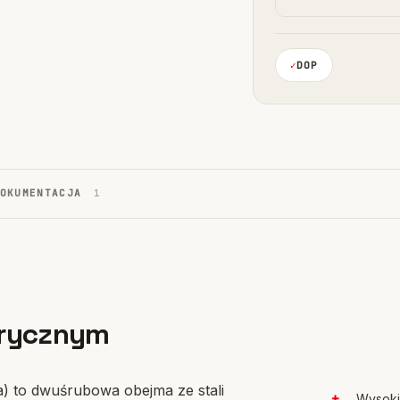
DOP
DOKUMENTACJA
1
rycznym
 to dwuśrubowa obejma ze stali
Wysoki