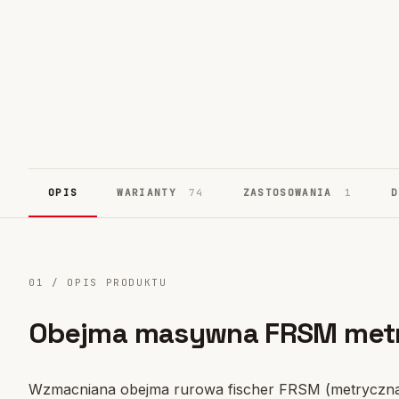
Systemy fasadowe
17
OPIS
WARIANTY
74
ZASTOSOWANIA
1
01 / OPIS PRODUKTU
Obejma masywna FRSM met
Wzmacniana obejma rurowa fischer FRSM (metryczna)