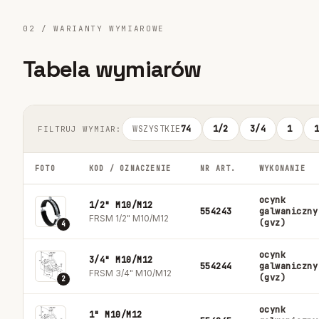
02 / WARIANTY WYMIAROWE
Tabela wymiarów
WSZYSTKIE
74
1/2
3/4
1
FILTRUJ WYMIAR:
FOTO
KOD / OZNACZENIE
NR ART.
WYKONANIE
ocynk
1/2" M10/M12
554243
galwaniczny
FRSM 1/2" M10/M12
(gvz)
4
ocynk
3/4" M10/M12
554244
galwaniczny
FRSM 3/4" M10/M12
(gvz)
2
ocynk
1" M10/M12