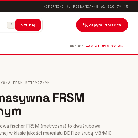
KOMORNIKI K. POZNANIA
+48 61 810 79 45
/
Zapytaj doradcy
Szukaj
DORADCA
+48 61 810 79 45
SYWNA-FRSM-METRYCZNYM
masywna FRSM
nym
owa fischer FRSM (metryczna) to dwuśrubowa
wnej w klasie jakości materiału DD11 ze śrubą M8/M10