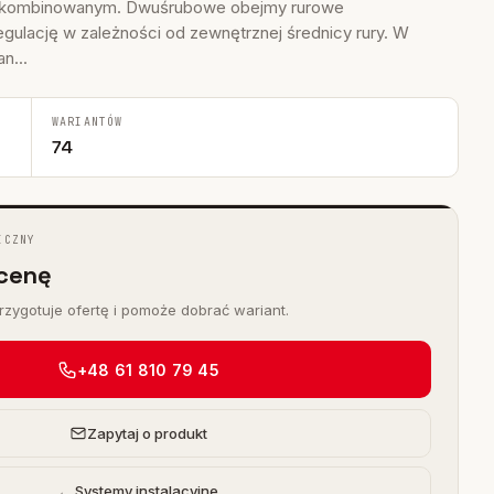
m kombinowanym. Dwuśrubowe obejmy rurowe
gulację w zależności od zewnętrznej średnicy rury. W
n...
WARIANTÓW
74
ICZNY
cenę
zygotuje ofertę i pomoże dobrać wariant.
+48 61 810 79 45
Zapytaj o produkt
← Systemy instalacyjne