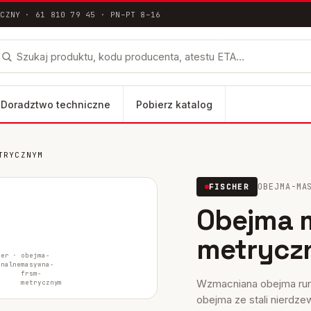
ICZNY · 61 810 79 45 · PN–PT 8–16
Doradztwo techniczne
Pobierz katalog
TRYCZNYM
łna dokumentacja techniczna ETA / DoP
OBEJMA-MA
FISCHER
lus
Obejma 
FH II-SK
metrycz
FH II-B
her ·
obejma-
inalne
masywna-
frsm-
Wzmacniana obejma rur
metrycznym
obejma ze stali nierdze