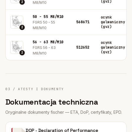
(gvz)
2
M8/M10
50 - 55 M8/M10
ocynk
568671
galwaniczny
FGRS 50 - 55
(gvz)
2
M8/M10
56 - 63 M8/M10
ocynk
512652
galwaniczny
FGRS 56 - 63
(gvz)
2
M8/M10
03 / ATESTY I DOKUMENTY
Dokumentacja techniczna
Oryginalne dokumenty fischer — ETA, DoP, certyfikaty, EPD.
DOP - Declaration of Performance