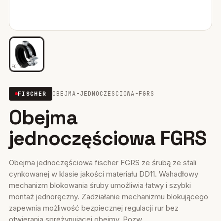
Mocowania ociepleń
28
Mocowania do rusztowań
6
Wiertła i narzędzia
39
FOTO
Mocowania elektryczne
15
OBEJMA-JEDNOCZESCIOWA-FGRS
FISCHER
Obejma
Wkręty
36
jednoczęściowa FGRS
Firestop
17
Uszczelniacze, piany kleje
35
Obejma jednoczęściowa fischer FGRS ze śrubą ze stali
cynkowanej w klasie jakości materiału DD11. Wahadłowy
Systemy fasadowe
17
mechanizm blokowania śruby umożliwia łatwy i szybki
montaż jednoręczny. Zadziałanie mechanizmu blokującego
zapewnia możliwość bezpiecznej regulacji rur bez
otwierania sprężynującej obejmy. Pozw...