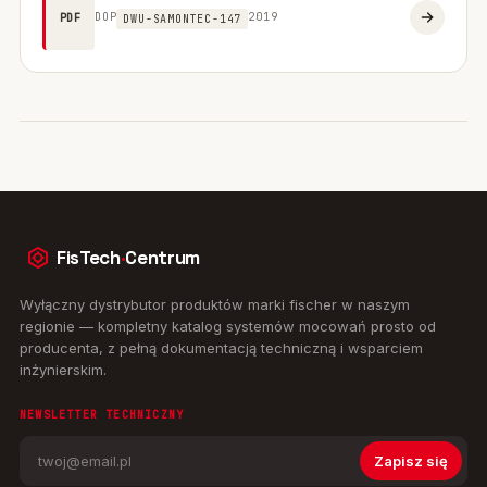
DOP
2019
PDF
DWU-SAMONTEC-147
FisTech
·
Centrum
Wyłączny dystrybutor produktów marki fischer w naszym
regionie — kompletny katalog systemów mocowań prosto od
producenta, z pełną dokumentacją techniczną i wsparciem
inżynierskim.
NEWSLETTER TECHNICZNY
Zapisz się