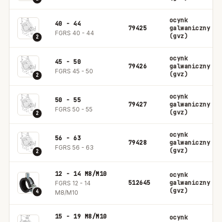
ocynk
40 - 44
79425
galwaniczny
FGRS 40 - 44
(gvz)
2
ocynk
45 - 50
79426
galwaniczny
FGRS 45 - 50
(gvz)
2
ocynk
50 - 55
79427
galwaniczny
FGRS 50 - 55
(gvz)
2
ocynk
56 - 63
79428
galwaniczny
FGRS 56 - 63
(gvz)
2
12 - 14 M8/M10
ocynk
512645
galwaniczny
FGRS 12 - 14
(gvz)
4
M8/M10
15 - 19 M8/M10
ocynk