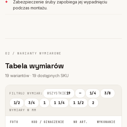
Zabezpieczenie śruby zapobiega jej wypadnięciu
podczas montażu.
02 / WARIANTY WYMIAROWE
Tabela wymiarów
19 wariantów · 19 dostępnych SKU
WSZYSTKIE
19
—
1/4
3/8
FILTRUJ WYMIAR:
1/2
3/4
1
1 1/4
1 1/2
2
WYMIARY W MM
FOTO
KOD / OZNACZENIE
NR ART.
WYKONANIE