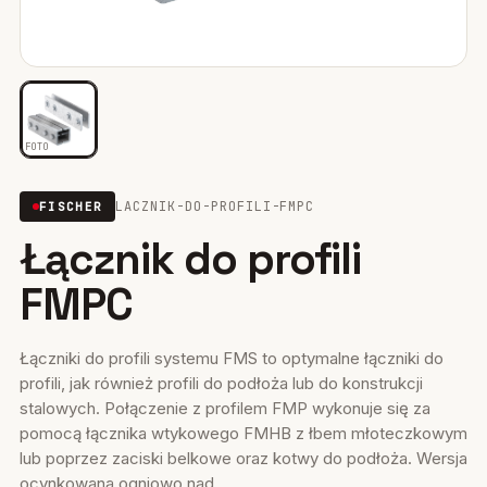
Mocowania ociepleń
28
Mocowania do rusztowań
6
Wiertła i narzędzia
39
FOTO
Mocowania elektryczne
15
LACZNIK-DO-PROFILI-FMPC
FISCHER
Łącznik do profili
Wkręty
36
FMPC
Firestop
17
Uszczelniacze, piany kleje
35
Łączniki do profili systemu FMS to optymalne łączniki do
profili, jak również profili do podłoża lub do konstrukcji
Systemy fasadowe
17
stalowych. Połączenie z profilem FMP wykonuje się za
pomocą łącznika wtykowego FMHB z łbem młoteczkowym
lub poprzez zaciski belkowe oraz kotwy do podłoża. Wersja
ocynkowana ogniowo nad...