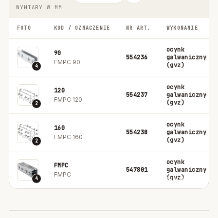
WYMIARY W MM
FOTO
KOD / OZNACZENIE
NR ART.
WYKONANIE
ocynk
90
554236
galwaniczny
FMPC 90
(gvz)
4
ocynk
120
554237
galwaniczny
FMPC 120
(gvz)
2
ocynk
160
554238
galwaniczny
FMPC 160
(gvz)
2
ocynk
FMPC
547801
galwaniczny
FMPC
(gvz)
4