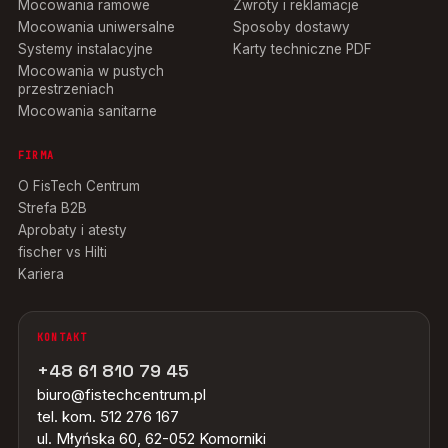
Mocowania ramowe
Zwroty i reklamacje
Mocowania uniwersalne
Sposoby dostawy
Systemy instalacyjne
Karty techniczne PDF
Mocowania w pustych
przestrzeniach
Mocowania sanitarne
FIRMA
O FisTech Centrum
Strefa B2B
Aprobaty i atesty
fischer vs Hilti
Kariera
KONTAKT
+48 61 810 79 45
biuro@fistechcentrum.pl
tel. kom. 512 276 167
ul. Młyńska 60, 62-052 Komorniki