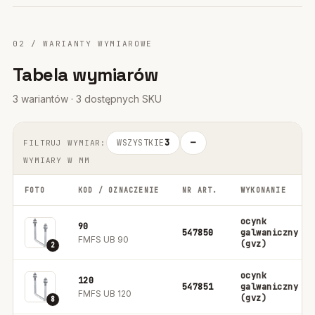
02 / WARIANTY WYMIAROWE
Tabela wymiarów
3 wariantów · 3 dostępnych SKU
WSZYSTKIE
3
—
FILTRUJ WYMIAR:
WYMIARY W MM
FOTO
KOD / OZNACZENIE
NR ART.
WYKONANIE
ocynk
90
547850
galwaniczny
FMFS UB 90
(gvz)
2
ocynk
120
547851
galwaniczny
FMFS UB 120
(gvz)
8