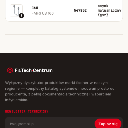
ocynk
160
547852
galwaniczny
FMFS UB 160
(gvz)
8
FisTech
·
Centrum
Wyłączny dystrybutor produktów marki fischer w naszym
regionie — kompletny katalog systemów mocowań prosto od
producenta, z pełną dokumentacją techniczną i wsparciem
inżynierskim.
NEWSLETTER TECHNICZNY
Zapisz się