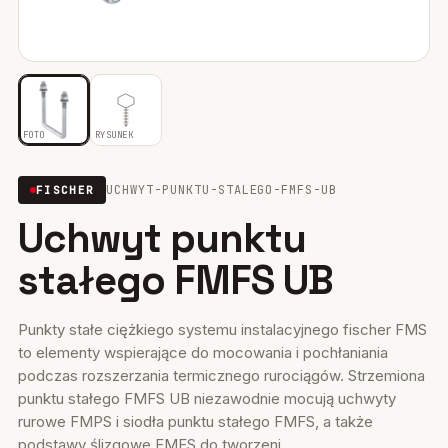
Mocowania ociepleń
28
Mocowania do rusztowań
6
Wiertła i narzędzia
39
FOTO
RYSUNEK
Mocowania elektryczne
15
UCHWYT-PUNKTU-STALEGO-FMFS-UB
FISCHER
Uchwyt punktu
Wkręty
36
stałego FMFS UB
Firestop
17
Uszczelniacze, piany kleje
35
Punkty stałe ciężkiego systemu instalacyjnego fischer FMS
to elementy wspierające do mocowania i pochłaniania
Systemy fasadowe
17
podczas rozszerzania termicznego rurociągów. Strzemiona
punktu stałego FMFS UB niezawodnie mocują uchwyty
rurowe FMPS i siodła punktu stałego FMFS, a także
podstawy ślizgowe FMFS do tworzeni...