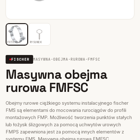
Mocowania ociepleń
28
Mocowania do rusztowań
6
Wiertła i narzędzia
39
FOTO
RYSUNEK
Mocowania elektryczne
15
MASYWNA-OBEJMA-RUROWA-FMFSC
FISCHER
Masywna obejma
Wkręty
36
rurowa FMFSC
Firestop
17
Uszczelniacze, piany kleje
35
Obejmy rurowe ciężkiego systemu instalacyjnego fischer
FMS są elementami do mocowania rurociągów do profili
Systemy fasadowe
17
montażowych FMP. Możliwość tworzenia punktów stałych
lub łożysk ślizgowych za pomocą uchwytów urowych
FMPS zapewniona jest za pomocą innych elementów z
systemu FMS. Masywna obejma rurowa FMFSC...