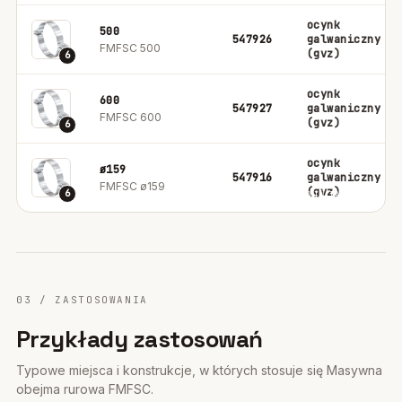
ocynk
500
547926
galwaniczny
FMFSC 500
(gvz)
6
ocynk
600
547927
galwaniczny
FMFSC 600
(gvz)
6
ocynk
ø159
547916
galwaniczny
FMFSC ø159
(gvz)
6
03 / ZASTOSOWANIA
Przykłady zastosowań
Typowe miejsca i konstrukcje, w których stosuje się Masywna
obejma rurowa FMFSC.