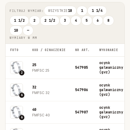
WSZYSTKIE
18
1
1 1/4
FILTRUJ WYMIAR:
1 1/2
2
2 1/2
3
4
5
6
8
10
—
WYMIARY W MM
FOTO
KOD / OZNACZENIE
NR ART.
WYKONANIE
ocynk
25
547905
galwaniczny
FMFSC 25
(gvz)
2
ocynk
32
547906
galwaniczny
FMFSC 32
(gvz)
6
ocynk
40
547907
galwaniczny
FMFSC 40
(gvz)
6