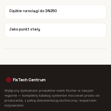
01
Ciężkie rurociągi do DN250
02
Jako punkt stały
FisTech
·
Centrum
Wyłączny dystrybutor produktów marki fischer w naszym
regionie — kompletny katalog systemów mocowań prosto od
producenta, z pełną dokumentacją techniczną i wsparciem
inżynierskim.