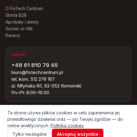
O FisTech Centrum
Strefa B2B
Aprobaty i atesty
fischer vs Hilti
Kariera
KONTAKT
+48 61 810 79 45
biuro@fistechcentrum.pl
tel. kom. 512 276 167
ul. Młyńska 60, 62-052 Komorniki
Pn–Pt: 8:00–16:00
Ta strona używa plików cookies w celu zapewnienia jej
prawidłowego działania oraz — po Twojej zgodzie — do
© 2026 FISTECH CENTRUM · WSZYSTKIE ZNAKI TOWAROWE NALEŻĄ DO
ICH WŁAŚCICIELI · ŹRÓDŁO OBRAZÓW: GRUPA FISCHER
celów analitycznych.
Polityka cookies
Tylko niezbędne
Akceptuj wszystkie
REGULAMIN
POLITYKA PRYWATNOŚCI
COOKIES