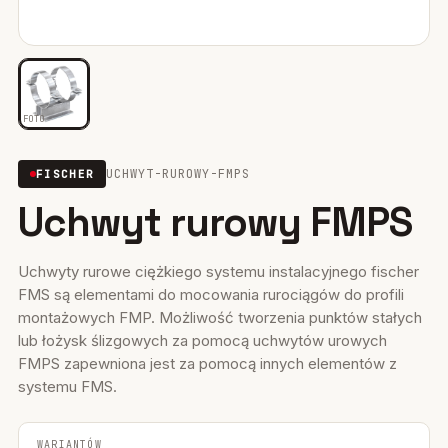
Mocowania ociepleń
28
Mocowania do rusztowań
6
FOTO
Wiertła i narzędzia
39
UCHWYT-RUROWY-FMPS
FISCHER
Mocowania elektryczne
15
Uchwyt rurowy FMPS
Wkręty
36
Firestop
17
Uchwyty rurowe ciężkiego systemu instalacyjnego fischer
FMS są elementami do mocowania rurociągów do profili
Uszczelniacze, piany kleje
35
montażowych FMP. Możliwość tworzenia punktów stałych
lub łożysk ślizgowych za pomocą uchwytów urowych
Systemy fasadowe
17
FMPS zapewniona jest za pomocą innych elementów z
systemu FMS.
WARIANTÓW