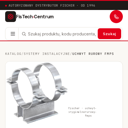
AUTORYZOWANY DYSTRYBUTOR FISCHER · OD 1996
FisTech
·
Centrum
Szukaj
Kotwy stalowe
63
KATALOG
/
SYSTEMY INSTALACYJNE
/
UCHWYT RUROWY FMPS
Mocowania chemiczne
41
Mocowania ramowe
17
Mocowania uniwersalne
24
Systemy instalacyjne
200
fischer ·
uchwyt-
oryginalne
rurowy-
Mocowania w pustych przestrzeniach
10
fmps
Mocowania sanitarne
9