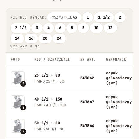
WSZYSTKIE
43
1
1 1/2
2
FILTRUJ WYMIAR:
2 1/2
3
4
6
8
5
10
12
14
16
20
24
WYMIARY W MM
FOTO
KOD / OZNACZENIE
NR ART.
WYKONANIE
ocynk
25 1/1 - 80
547862
galwaniczny
FMPS 25 1/1 - 80
(gvz)
4
ocynk
40 1/1 - 150
547867
galwaniczny
FMPS 40 1/1 - 150
(gvz)
8
ocynk
50 1/1 - 80
547864
galwaniczny
FMPS 50 1/1 - 80
(gvz)
8