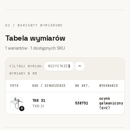
02 / WARIANTY WYMIAROWE
Tabela wymiarów
1 wariantów · 1 dostępnych SKU
WSZYSTKIE
1
—
FILTRUJ WYMIAR:
WYMIARY W MM
FOTO
KOD / OZNACZENIE
NR ART.
WYKONANIE
ocynk
TKR 31
538751
galwaniczny
TKR 31
(gvz)
4