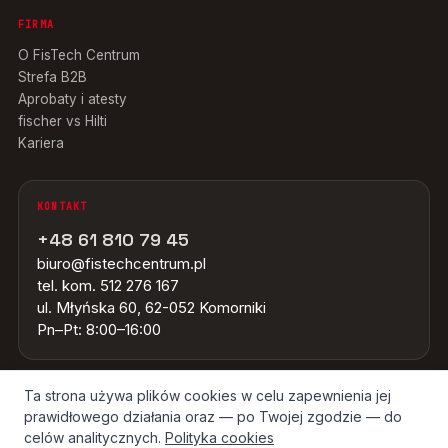
FIRMA
O FisTech Centrum
Strefa B2B
Aprobaty i atesty
fischer vs Hilti
Kariera
KONTAKT
+48 61 810 79 45
biuro@fistechcentrum.pl
tel. kom. 512 276 167
ul. Młyńska 60, 62-052 Komorniki
Pn–Pt: 8:00–16:00
Ta strona używa plików cookies w celu zapewnienia jej
prawidłowego działania oraz — po Twojej zgodzie — do
© 2026 FISTECH CENTRUM · WSZYSTKIE ZNAKI TOWAROWE NALEŻĄ DO
ICH WŁAŚCICIELI · ŹRÓDŁO OBRAZÓW: GRUPA FISCHER
celów analitycznych.
Polityka cookies