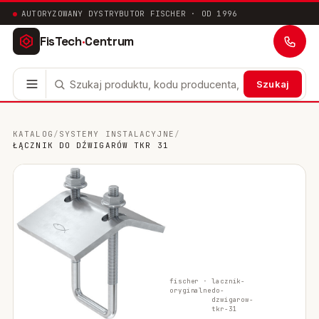
AUTORYZOWANY DYSTRYBUTOR FISCHER · OD 1996
FisTech
·
Centrum
Szukaj
Kotwy stalowe
63
KATALOG
/
SYSTEMY INSTALACYJNE
/
ŁĄCZNIK DO DŹWIGARÓW TKR 31
Mocowania chemiczne
41
Mocowania ramowe
17
Mocowania uniwersalne
24
Systemy instalacyjne
200
fischer ·
lacznik-
Mocowania w pustych przestrzeniach
10
oryginalne
do-
dzwigarow-
tkr-31
Mocowania sanitarne
9