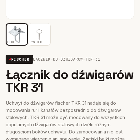
Mocowania ociepleń
28
Mocowania do rusztowań
6
Wiertła i narzędzia
39
FOTO
RYSUNEK
Mocowania elektryczne
15
LACZNIK-DO-DZWIGAROW-TKR-31
FISCHER
Łącznik do dźwigarów
Wkręty
36
TKR 31
Firestop
17
Uszczelniacze, piany kleje
35
Uchwyt do dźwigarów fischer TKR 31 nadaje się do
mocowania rur i kanałów bezpośrednio do dźwigarów
Systemy fasadowe
17
stalowych. TKR 31 może być mocowany do wszystkich
popularnych dźwigarów stalowych dzięki różnym
długościom boków uchwytu. Do zamocowania nie jest
wymagane wiercenie ani spawanie. Zaciski belki można