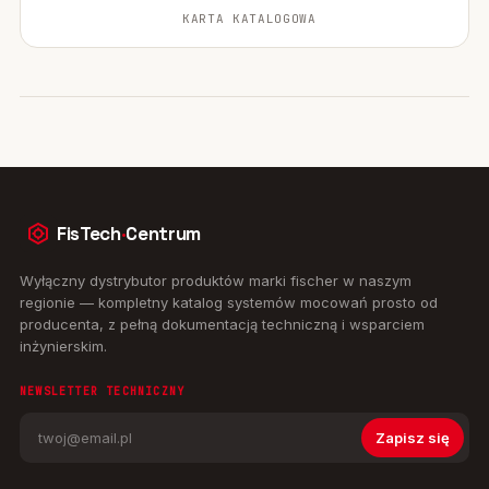
KARTA KATALOGOWA
FisTech
·
Centrum
Wyłączny dystrybutor produktów marki fischer w naszym
regionie — kompletny katalog systemów mocowań prosto od
producenta, z pełną dokumentacją techniczną i wsparciem
inżynierskim.
NEWSLETTER TECHNICZNY
Zapisz się