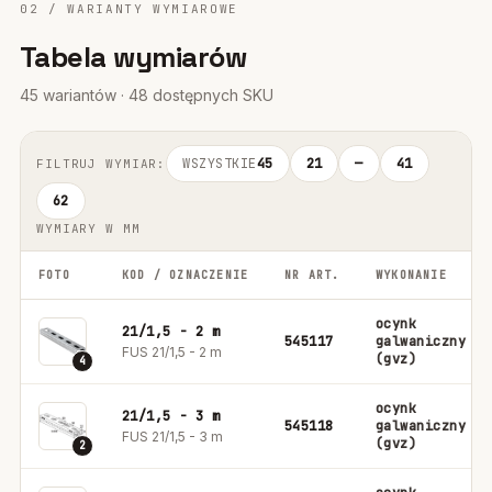
02 / WARIANTY WYMIAROWE
Tabela wymiarów
45 wariantów · 48 dostępnych SKU
WSZYSTKIE
45
21
—
41
FILTRUJ WYMIAR:
62
WYMIARY W MM
FOTO
KOD / OZNACZENIE
NR ART.
WYKONANIE
ocynk
21/1,5 - 2 m
545117
galwaniczny
FUS 21/1,5 - 2 m
(gvz)
4
ocynk
21/1,5 - 3 m
545118
galwaniczny
FUS 21/1,5 - 3 m
(gvz)
2