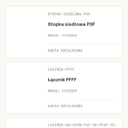
FISCHER ·
ORYGINALNE ZDJĘCIE
STOPKA-SIODLOWA-PSF
POLECANE
Stopka siodłowa PSF
MARKA: FISCHER
KARTA KATALOGOWA
FISCHER ·
ORYGINALNE ZDJĘCIE
LACZNIK-PFFF
POLECANE
Łącznik PFFF
MARKA: FISCHER
KARTA KATALOGOWA
FISCHER ·
ORYGINALNE ZDJĘCIE
LACZNIK-DO-SZYN-FUF-OC-PFUF-OC