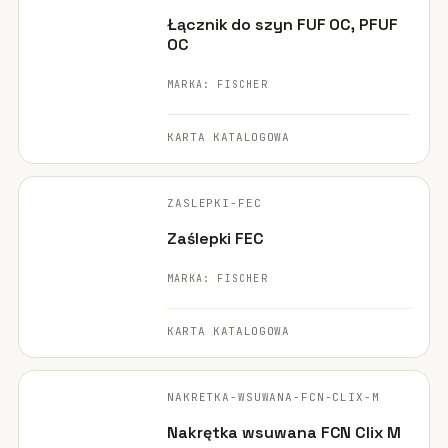
POLECANE
Łącznik do szyn FUF OC, PFUF
OC
MARKA: FISCHER
KARTA KATALOGOWA
FISCHER ·
ORYGINALNE ZDJĘCIE
ZASLEPKI-FEC
POLECANE
Zaślepki FEC
MARKA: FISCHER
KARTA KATALOGOWA
FISCHER ·
ORYGINALNE ZDJĘCIE
NAKRETKA-WSUWANA-FCN-CLIX-M
POLECANE
Nakrętka wsuwana FCN Clix M