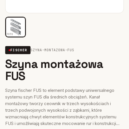
Mocowania ociepleń
28
Mocowania do rusztowań
6
FOTO
Wiertła i narzędzia
39
SZYNA-MONTAZOWA-FUS
FISCHER
Mocowania elektryczne
15
Szyna montażowa
Wkręty
36
FUS
Firestop
17
Uszczelniacze, piany kleje
Szyna fischer FUS to element podstawy uniwersalnego
35
systemu szyn FUS dla średnich obciążeń. Kanał
Systemy fasadowe
montażowy tworzy ceownik w trzech wysokościach i
17
trzech podwojonych wysokości z ząbkami, które
wzmacniają chwyt elementów konstrukcyjnych systemu
FUS i umożliwiają skuteczne mocowanie rur i konstrukcji...