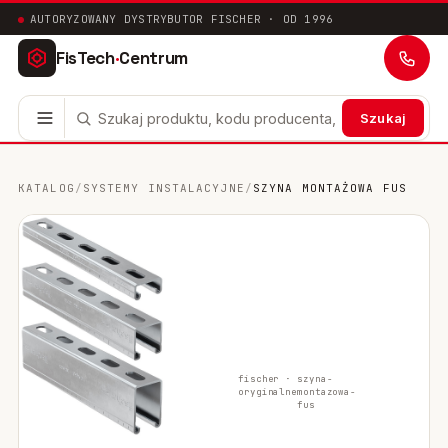
AUTORYZOWANY DYSTRYBUTOR FISCHER · OD 1996
FisTech
·
Centrum
Szukaj
Kotwy stalowe
63
KATALOG
/
SYSTEMY INSTALACYJNE
/
SZYNA MONTAŻOWA FUS
Mocowania chemiczne
41
Mocowania ramowe
17
Mocowania uniwersalne
24
Systemy instalacyjne
200
fischer ·
szyna-
oryginalne
montazowa-
Mocowania w pustych przestrzeniach
10
fus
Mocowania sanitarne
9