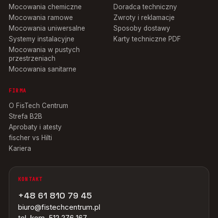
Mocowania chemiczne
Doradca techniczny
Mocowania ramowe
Zwroty i reklamacje
Mocowania uniwersalne
Sposoby dostawy
Systemy instalacyjne
Karty techniczne PDF
Mocowania w pustych
przestrzeniach
Mocowania sanitarne
FIRMA
O FisTech Centrum
Strefa B2B
Aprobaty i atesty
fischer vs Hilti
Kariera
KONTAKT
+48 61 810 79 45
biuro@fistechcentrum.pl
tel. kom. 512 276 167