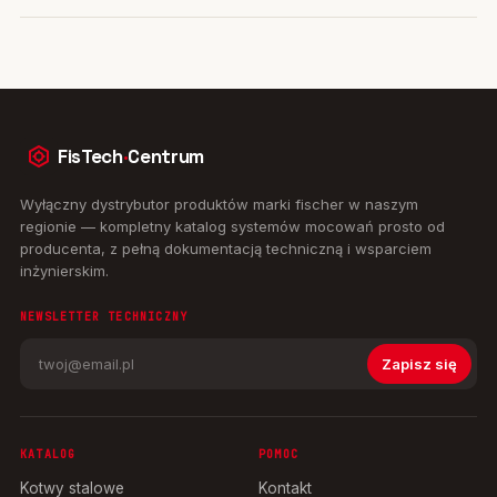
FisTech
·
Centrum
Wyłączny dystrybutor produktów marki fischer w naszym
regionie — kompletny katalog systemów mocowań prosto od
producenta, z pełną dokumentacją techniczną i wsparciem
inżynierskim.
NEWSLETTER TECHNICZNY
Zapisz się
KATALOG
POMOC
Kotwy stalowe
Kontakt