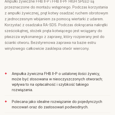
Ampułki żywiczne FHB II-P i FHB II-PF HIGH SPEED są
przeznaczone do montażu wstępnego. Podczas korzystania
z ampułki żywicznej, pręt kotwy osadzać ruchem obrotowym
z jednoczesnym wbijaniem za pomocą wiertarki z udarem.
Korzystać z osadzaka RA-SDS. Podczas dokręcania nakrętki
sześciokątnej, stożek pręta kotwiącego jest wciągany do
płaszcza wykonanego z zaprawy, który rozpierany jest do
ścianki otworu. Bezstyrenowa zaprawa na bazie estru
winylowego całkowicie zasklepia otwór wiercony.
Ampułka żywiczna FHB II-P o ustalonej ilości żywicy,
może być stosowana w nieoczyszczonych otworach;
wpływa to na opłacalność i szybkość takiego
rozwiązania.
Polecana jako idealne rozwiązanie do pojedynczych
mocowań oraz do zastosowań podwodnych.