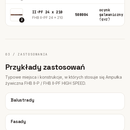
ocynk
II-PF 24 x 210
508004
galwaniczny
FHB II-PF 24 x 210
(gvz)
2
03 / ZASTOSOWANIA
Przykłady zastosowań
Typowe miejsca i konstrukcje, w których stosuje się Ampułka
żywiczna FHB II-P / FHB II-PF HIGH SPEED.
01
Balustrady
02
Fasady