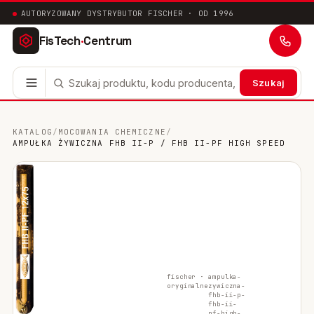
AUTORYZOWANY DYSTRYBUTOR FISCHER · OD 1996
FisTech
·
Centrum
Szukaj
Kotwy stalowe
63
KATALOG
/
MOCOWANIA CHEMICZNE
/
AMPUŁKA ŻYWICZNA FHB II-P / FHB II-PF HIGH SPEED
Mocowania chemiczne
41
Mocowania ramowe
17
Mocowania uniwersalne
24
Systemy instalacyjne
200
fischer ·
ampulka-
Mocowania w pustych przestrzeniach
10
oryginalne
zywiczna-
fhb-ii-p-
fhb-ii-
Mocowania sanitarne
9
pf-high-