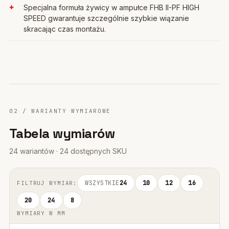
Specjalna formuła żywicy w ampułce FHB II-PF HIGH
SPEED gwarantuje szczególnie szybkie wiązanie
skracając czas montażu.
02 / WARIANTY WYMIAROWE
Tabela wymiarów
24 wariantów · 24 dostępnych SKU
WSZYSTKIE
24
10
12
16
FILTRUJ WYMIAR:
20
24
8
WYMIARY W MM