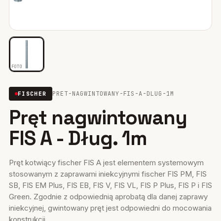
Mocowania ociepleń
28
Mocowania do rusztowań
6
Wiertła i narzędzia
39
FOTO
Mocowania elektryczne
15
PRET-NAGWINTOWANY-FIS-A-DLUG-1M
FISCHER
Pręt nagwintowany
Wkręty
36
FIS A - Dług. 1m
Firestop
17
Uszczelniacze, piany kleje
35
Pręt kotwiący fischer FIS A jest elementem systemowym
stosowanym z zaprawami iniekcyjnymi fischer FIS PM, FIS
Systemy fasadowe
17
SB, FIS EM Plus, FIS EB, FIS V, FIS VL, FIS P Plus, FIS P i FIS
Green. Zgodnie z odpowiednią aprobatą dla danej zaprawy
iniekcyjnej, gwintowany pręt jest odpowiedni do mocowania
konstrukcji...