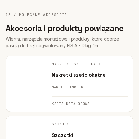
05 / POLECANE AKCESORIA
Akcesoria i produkty powiązane
Wiertła, narzędzia montażowe i produkty, które dobrze
pasują do Pręt nagwintowany FIS A - Dług. 1m.
FISCHER ·
ORYGINALNE ZDJĘCIE
NAKRETKI-SZESCIOKATNE
POLECANE
Nakrętki sześciokątne
MARKA: FISCHER
KARTA KATALOGOWA
FISCHER ·
ORYGINALNE ZDJĘCIE
SZCZOTKI
POLECANE
Szczotki