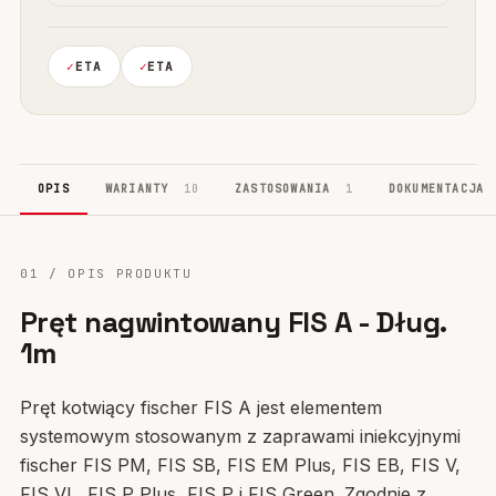
ETA
ETA
OPIS
WARIANTY
10
ZASTOSOWANIA
1
DOKUMENTACJA
01 / OPIS PRODUKTU
Pręt nagwintowany FIS A - Dług.
1m
Pręt kotwiący fischer FIS A jest elementem
systemowym stosowanym z zaprawami iniekcyjnymi
fischer FIS PM, FIS SB, FIS EM Plus, FIS EB, FIS V,
FIS VL, FIS P Plus, FIS P i FIS Green. Zgodnie z