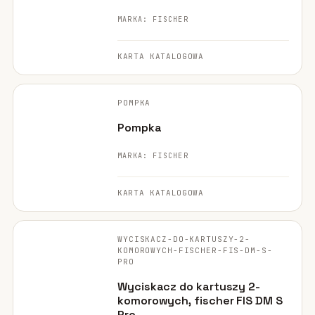
MARKA: FISCHER
KARTA KATALOGOWA
FISCHER ·
ORYGINALNE ZDJĘCIE
POMPKA
NARZĘDZIE
Pompka
MARKA: FISCHER
KARTA KATALOGOWA
FISCHER ·
ORYGINALNE ZDJĘCIE
WYCISKACZ-DO-KARTUSZY-2-
NARZĘDZIE
KOMOROWYCH-FISCHER-FIS-DM-S-
PRO
Wyciskacz do kartuszy 2-
komorowych, fischer FIS DM S
Pro