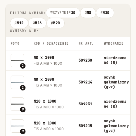
WSZYSTKIE
10
Ø
M8
Ø
M10
FILTRUJ WYMIAR:
Ø
M12
Ø
M16
Ø
M20
WYMIARY W MM
FOTO
KOD / OZNACZENIE
NR ART.
WYKONANIE
M8 x 1000
nierdzewna
509230
A4 (R)
FIS A M8 x 1000
2
ocynk
M8 x 1000
509214
galwaniczny
FIS A M8 x 1000
(gvz)
2
M10 x 1000
nierdzewna
509231
A4 (R)
FIS A M10 x 1000
9
ocynk
M10 x 1000
509215
galwaniczny
FIS A M10 x 1000
(gvz)
9