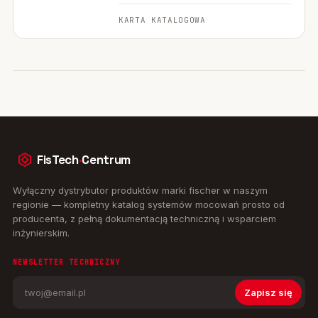
KARTA KATALOGOWA
FisTech
·
Centrum
Wyłączny dystrybutor produktów marki fischer w naszym
regionie — kompletny katalog systemów mocowań prosto od
producenta, z pełną dokumentacją techniczną i wsparciem
inżynierskim.
NEWSLETTER TECHNICZNY
Zapisz się