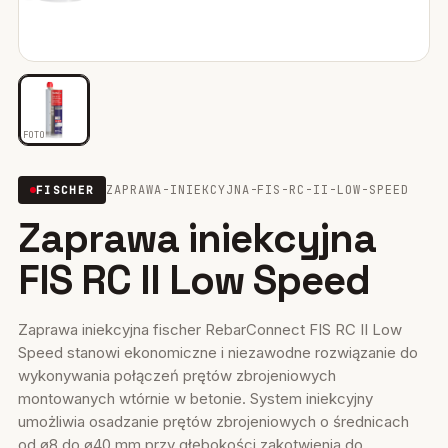
Mocowania ociepleń
28
Mocowania do rusztowań
6
Wiertła i narzędzia
39
FOTO
Mocowania elektryczne
15
ZAPRAWA-INIEKCYJNA-FIS-RC-II-LOW-SPEED
FISCHER
Zaprawa iniekcyjna
Wkręty
36
FIS RC II Low Speed
Firestop
17
Uszczelniacze, piany kleje
35
Zaprawa iniekcyjna fischer RebarConnect FIS RC II Low
Speed stanowi ekonomiczne i niezawodne rozwiązanie do
Systemy fasadowe
17
wykonywania połączeń prętów zbrojeniowych
montowanych wtórnie w betonie. System iniekcyjny
umożliwia osadzanie prętów zbrojeniowych o średnicach
od ø8 do ø40 mm przy głębokości zakotwienia do...