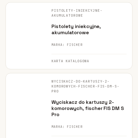
ORYGINALNE ZDJĘCIE
PISTOLETY-INIEKCYJNE-
NARZĘDZIE
AKUMULATOROWE
Pistolety iniekcyjne,
akumulatorowe
MARKA: FISCHER
KARTA KATALOGOWA
FISCHER ·
ORYGINALNE ZDJĘCIE
WYCISKACZ-DO-KARTUSZY-2-
NARZĘDZIE
KOMOROWYCH-FISCHER-FIS-DM-S-
PRO
Wyciskacz do kartuszy 2-
komorowych, fischer FIS DM S
Pro
MARKA: FISCHER