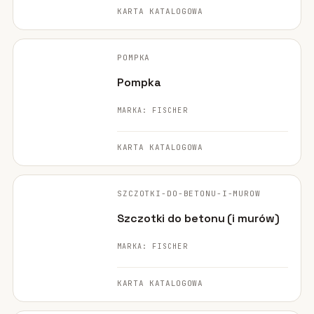
KARTA KATALOGOWA
FISCHER ·
ORYGINALNE ZDJĘCIE
POMPKA
POLECANE
Pompka
MARKA: FISCHER
KARTA KATALOGOWA
FISCHER ·
ORYGINALNE ZDJĘCIE
SZCZOTKI-DO-BETONU-I-MUROW
POLECANE
Szczotki do betonu (i murów)
MARKA: FISCHER
KARTA KATALOGOWA
FISCHER ·
ORYGINALNE ZDJĘCIE