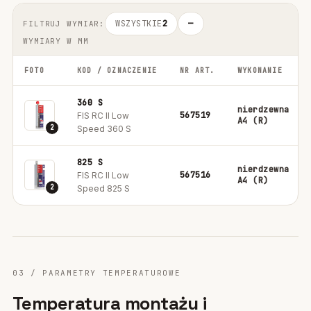
WSZYSTKIE
2
—
FILTRUJ WYMIAR:
WYMIARY W MM
FOTO
KOD / OZNACZENIE
NR ART.
WYKONANIE
360 S
nierdzewna
567519
FIS RC II Low
A4 (R)
2
Speed 360 S
825 S
nierdzewna
567516
FIS RC II Low
A4 (R)
2
Speed 825 S
03 / PARAMETRY TEMPERATUROWE
Temperatura montażu i