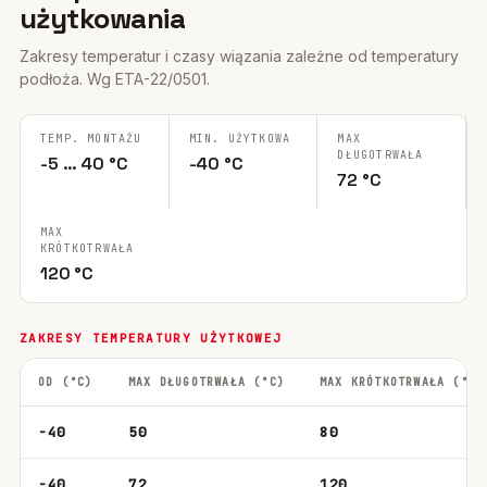
użytkowania
Zakresy temperatur i czasy wiązania zależne od temperatury
podłoża. Wg ETA-22/0501.
TEMP. MONTAŻU
MIN. UŻYTKOWA
MAX
DŁUGOTRWAŁA
-5 … 40 °C
-40 °C
72 °C
MAX
KRÓTKOTRWAŁA
120 °C
ZAKRESY TEMPERATURY UŻYTKOWEJ
OD (°C)
MAX DŁUGOTRWAŁA (°C)
MAX KRÓTKOTRWAŁA (°C)
-40
50
80
-40
72
120