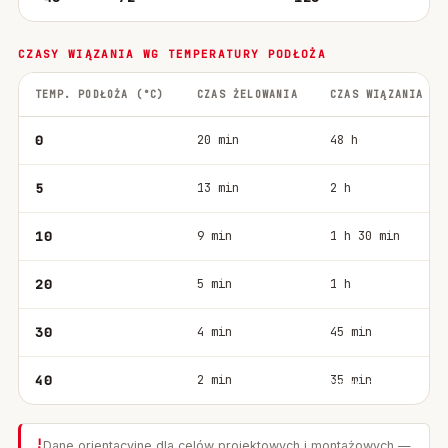
CZASY WIĄZANIA WG TEMPERATURY PODŁOŻA
TEMP. PODŁOŻA (°C)
CZAS ŻELOWANIA
CZAS WIĄZANIA
0
20 min
48 h
5
13 min
2 h
10
9 min
1 h 30 min
20
5 min
1 h
30
4 min
45 min
40
2 min
35 min
!
Dane orientacyjne dla celów projektowych i montażowych —