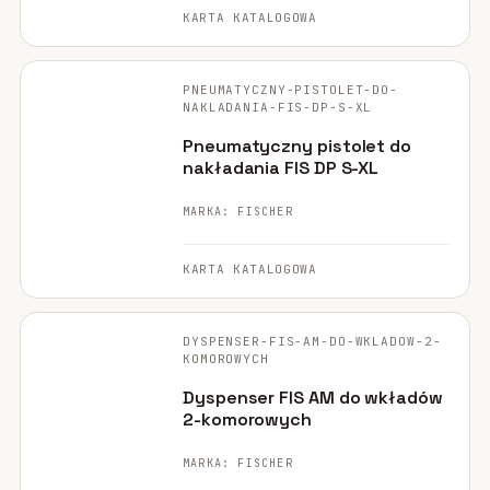
KARTA KATALOGOWA
FISCHER ·
ORYGINALNE ZDJĘCIE
PNEUMATYCZNY-PISTOLET-DO-
NARZĘDZIE
NAKLADANIA-FIS-DP-S-XL
Pneumatyczny pistolet do
nakładania FIS DP S-XL
MARKA: FISCHER
KARTA KATALOGOWA
FISCHER ·
ORYGINALNE ZDJĘCIE
DYSPENSER-FIS-AM-DO-WKLADOW-2-
NARZĘDZIE
KOMOROWYCH
Dyspenser FIS AM do wkładów
2-komorowych
MARKA: FISCHER