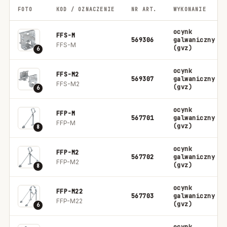
FOTO
KOD / OZNACZENIE
NR ART.
WYKONANIE
ocynk
FFS-M
569306
galwaniczny
FFS-M
(gvz)
6
ocynk
FFS-M2
569307
galwaniczny
FFS-M2
(gvz)
6
ocynk
FFP-M
567701
galwaniczny
FFP-M
(gvz)
8
ocynk
FFP-M2
567702
galwaniczny
FFP-M2
(gvz)
8
ocynk
FFP-M22
567703
galwaniczny
FFP-M22
(gvz)
6