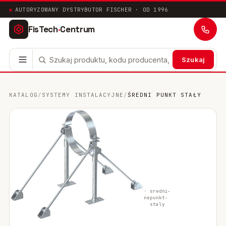
AUTORYZOWANY DYSTRYBUTOR FISCHER · OD 1996
FisTech
·
Centrum
Szukaj
Kotwy stalowe
63
KATALOG
/
SYSTEMY INSTALACYJNE
/
ŚREDNI PUNKT STAŁY
Mocowania chemiczne
41
Mocowania ramowe
17
Mocowania uniwersalne
24
Systemy instalacyjne
200
fischer ·
sredni-
oryginalne
punkt-
Mocowania w pustych przestrzeniach
10
staly
Mocowania sanitarne
9