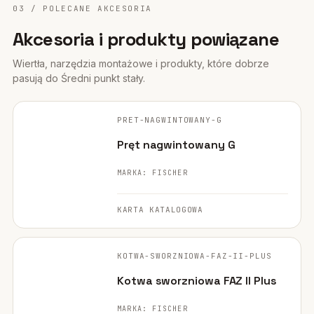
03 / POLECANE AKCESORIA
Akcesoria i produkty powiązane
Wiertła, narzędzia montażowe i produkty, które dobrze
pasują do Średni punkt stały.
FISCHER ·
ORYGINALNE ZDJĘCIE
PRET-NAGWINTOWANY-G
POLECANE
Pręt nagwintowany G
MARKA: FISCHER
KARTA KATALOGOWA
FISCHER ·
ORYGINALNE ZDJĘCIE
KOTWA-SWORZNIOWA-FAZ-II-PLUS
POLECANE
Kotwa sworzniowa FAZ II Plus
MARKA: FISCHER