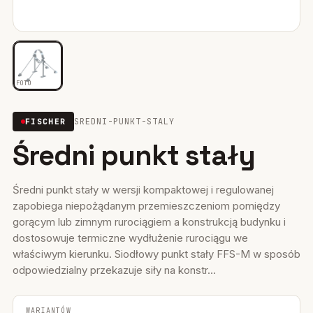
Mocowania ociepleń
28
Mocowania do rusztowań
6
FOTO
Wiertła i narzędzia
39
SREDNI-PUNKT-STALY
FISCHER
Mocowania elektryczne
15
Średni punkt stały
Wkręty
36
Firestop
17
Średni punkt stały w wersji kompaktowej i regulowanej
zapobiega niepożądanym przemieszczeniom pomiędzy
Uszczelniacze, piany kleje
35
gorącym lub zimnym rurociągiem a konstrukcją budynku i
dostosowuje termiczne wydłużenie rurociągu we
Systemy fasadowe
17
właściwym kierunku. Siodłowy punkt stały FFS-M w sposób
odpowiedzialny przekazuje siły na konstr...
WARIANTÓW