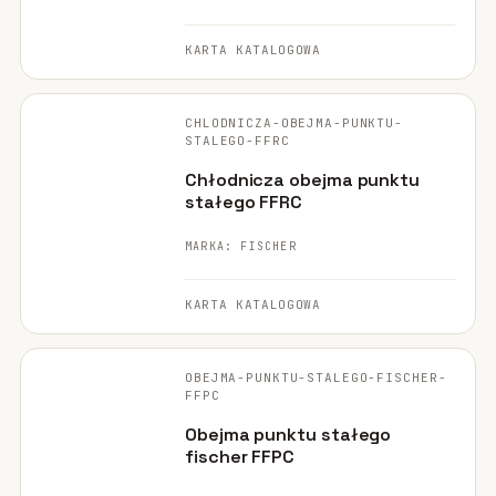
KARTA KATALOGOWA
FISCHER ·
ORYGINALNE ZDJĘCIE
CHLODNICZA-OBEJMA-PUNKTU-
POLECANE
STALEGO-FFRC
Chłodnicza obejma punktu
stałego FFRC
MARKA: FISCHER
KARTA KATALOGOWA
FISCHER ·
ORYGINALNE ZDJĘCIE
OBEJMA-PUNKTU-STALEGO-FISCHER-
POLECANE
FFPC
Obejma punktu stałego
fischer FFPC