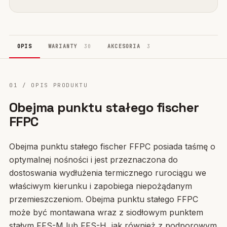
OPIS
WARIANTY
30
AKCESORIA
3
01 / OPIS PRODUKTU
Obejma punktu stałego fischer
FFPC
Obejma punktu stałego fischer FFPC posiada taśmę o
optymalnej nośności i jest przeznaczona do
dostoswania wydłużenia termicznego rurociągu we
właściwym kierunku i zapobiega niepożądanym
przemieszczeniom. Obejma punktu stałego FFPC
może być montawana wraz z siodłowym punktem
stałym FFS-M lub FFS-H, jak również z podporowym