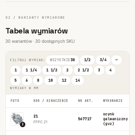
02 / WARIANTY WYMIAROWE
Tabela wymiarów
30 wariantów · 30 dostępnych SKU
WSZYSTKIE
30
1/2
3/4
—
FILTRUJ WYMIAR:
1
1 1/4
1 1/2
2
2 1/2
3
4
5
6
8
10
12
14
WYMIARY W MM
FOTO
KOD / OZNACZENIE
NR ART.
WYKONANIE
ocynk
21
567717
galwaniczny
FFPC 21
(gvz)
2