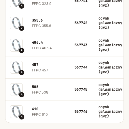
567741
galwaniczny
FFPC 323.9
(gvz)
4
ocynk
355.6
567742
galwaniczny
FFPC 355.6
(gvz)
2
ocynk
406.4
567743
galwaniczny
FFPC 406.4
(gvz)
4
ocynk
457
567744
galwaniczny
FFPC 457
(gvz)
4
ocynk
508
567745
galwaniczny
FFPC 508
(gvz)
4
ocynk
610
567746
galwaniczny
FFPC 610
(gvz)
4