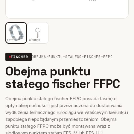
Mocowania ociepleń
28
Mocowania do rusztowań
6
Wiertła i narzędzia
39
FOTO
RYSUNEK
Mocowania elektryczne
15
OBEJMA-PUNKTU-STALEGO-FISCHER-FFPC
FISCHER
Obejma punktu
Wkręty
36
stałego fischer FFPC
Firestop
17
Uszczelniacze, piany kleje
35
Obejma punktu stałego fischer FFPC posiada taśmę o
optymalnej nośności i jest przeznaczona do dostoswania
Systemy fasadowe
17
wydłużenia termicznego rurociągu we właściwym kierunku i
zapobiega niepożądanym przemieszczeniom. Obejma
punktu stałego FFPC może być montawana wraz z
siodłowym punktem stałym FFS-M lub FFS-H, j...