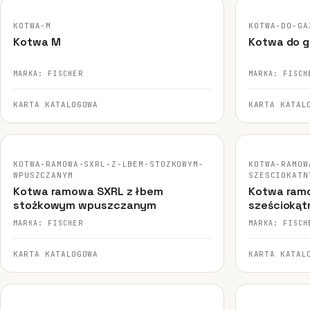
Systemy fasadowe
17
KOTWA-M
KOTWA-DO-GA
Kotwa M
Kotwa do g
MARKA: FISCHER
MARKA: FISCH
KARTA KATALOGOWA
KARTA KATAL
FISCHER · ORYGINALNE ZDJĘCIE
FISCHER · ORY
KOTWA-RAMOWA-SXRL-Z-LBEM-STOZKOWYM-
KOTWA-RAMOW
WPUSZCZANYM
SZESCIOKATN
Kotwa ramowa SXRL z łbem
Kotwa ram
stożkowym wpuszczanym
sześcioką
MARKA: FISCHER
MARKA: FISCH
KARTA KATALOGOWA
KARTA KATAL
FISCHER · ORYGINALNE ZDJĘCIE
FISCHER · ORY