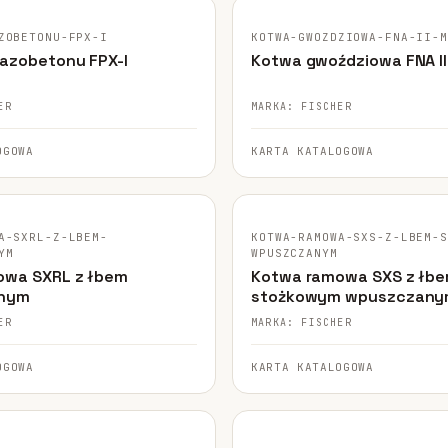
ZOBETONU-FPX-I
KOTWA-GWOZDZIOWA-FNA-II-
azobetonu FPX-I
Kotwa gwoździowa FNA I
ER
MARKA: FISCHER
OGOWA
KARTA KATALOGOWA
GINALNE ZDJĘCIE
FISCHER · ORYGINALNE ZDJĘCIE
A-SXRL-Z-LBEM-
KOTWA-RAMOWA-SXS-Z-LBEM-
YM
WPUSZCZANYM
owa SXRL z łbem
Kotwa ramowa SXS z łb
tnym
stożkowym wpuszczan
ER
MARKA: FISCHER
OGOWA
KARTA KATALOGOWA
GINALNE ZDJĘCIE
FISCHER · ORYGINALNE ZDJĘCIE