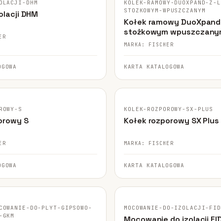
OLACJI-DHM
KOLEK-RAMOWY-DUOXPAND-Z-
STOZKOWYM-WPUSZCZANYM
olacji DHM
Kołek ramowy DuoXpand
stożkowym wpuszczan
ER
MARKA: FISCHER
OGOWA
KARTA KATALOGOWA
GINALNE ZDJĘCIE
FISCHER · ORYGINALNE ZDJĘCIE
ROWY-S
KOLEK-ROZPOROWY-SX-PLUS
orowy S
Kołek rozporowy SX Plus
ER
MARKA: FISCHER
OGOWA
KARTA KATALOGOWA
GINALNE ZDJĘCIE
FISCHER · ORYGINALNE ZDJĘCIE
COWANIE-DO-PLYT-GIPSOWO-
MOCOWANIE-DO-IZOLACJI-FI
-GKM
Mocowanie do izolacji FID 