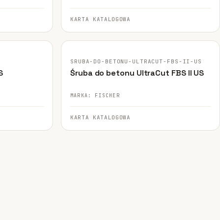
KARTA KATALOGOWA
FISCHER · ORYGINALNE ZDJĘCIE
SRUBA-DO-BETONU-ULTRACUT-FBS-II-US
S
Śruba do betonu UltraCut FBS II US
MARKA: FISCHER
KARTA KATALOGOWA