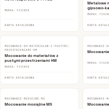
Metalowe 
gipsowo-k
MARKA: FISCHER
MARKA: FISCH
KARTA KATALOGOWA
KARTA KATAL
FISCHER · ORYGINALNE ZDJĘCIE
FISCHER · ORY
MOCOWANIE-DO-MATERIALOW-Z-PUSTYMI-
MOCOWANIE-D
PRZESTRZENIAMI-HM
Mocowanie 
Mocowanie do materiałów z
pustymi przestrzeniami HM
MARKA: FISCH
MARKA: FISCHER
KARTA KATALOGOWA
KARTA KATAL
FISCHER · ORYGINALNE ZDJĘCIE
FISCHER · ORY
MOCOWANIE-MOSIEZNE-MS
MOCOWANIE-M
Mocowanie mosiężne MS
Mocowanie