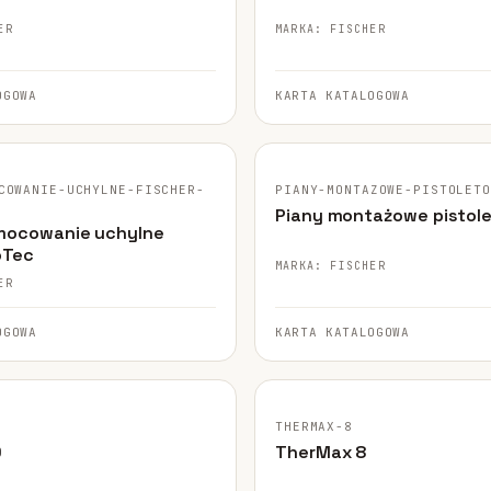
ER
MARKA: FISCHER
OGOWA
KARTA KATALOGOWA
GINALNE ZDJĘCIE
FISCHER · ORYGINALNE ZDJĘCIE
COWANIE-UCHYLNE-FISCHER-
PIANY-MONTAZOWE-PISTOLET
Piany montażowe pistol
mocowanie uchylne
oTec
MARKA: FISCHER
ER
OGOWA
KARTA KATALOGOWA
TYCZNY
FISCHER · ORYGINALNE ZDJĘCIE
THERMAX-8
0
TherMax 8