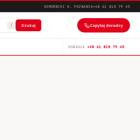
KOMORNIKI K. POZNANIA
+48 61 810 79 45
/
Zapytaj doradcy
Szukaj
DORADCA
+48 61 810 79 45