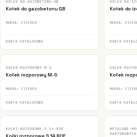
KOLEK-DO-GAZOBETONU-GB
KOLEK-DO-IZ
Kołek do gazobetonu GB
Kołek do iz
MARKA: FISCHER
MARKA: FISCH
KARTA KATALOGOWA
KARTA KATAL
FISCHER · ORYGINALNE ZDJĘCIE
FISCHER · ORY
KOLEK-ROZPOROWY-M-S
KOLEK-ROZPO
Kołek rozporowy M-S
Kołek rozp
MARKA: FISCHER
MARKA: FISCH
KARTA KATALOGOWA
KARTA KATAL
FISCHER · ORYGINALNE ZDJĘCIE
FISCHER · ORY
KOLKI-ROZPOROWE-S-14-ROE
METALOWE-MO
KARTONOWYCH
Kołki rozporowe S 14 ROE