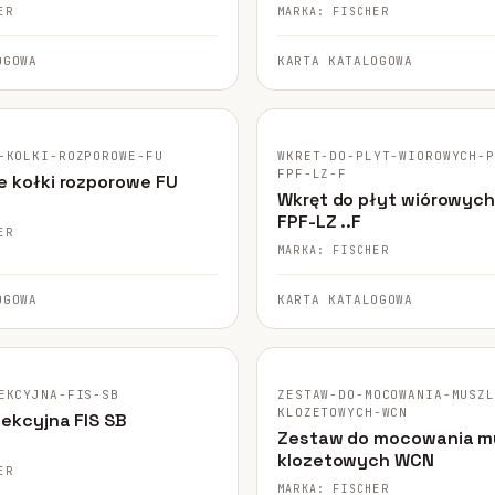
ER
MARKA: FISCHER
OGOWA
KARTA KATALOGOWA
GINALNE ZDJĘCIE
FISCHER · ORYGINALNE ZDJĘCIE
-KOLKI-ROZPOROWE-FU
WKRET-DO-PLYT-WIOROWYCH-
FPF-LZ-F
e kołki rozporowe FU
Wkręt do płyt wiórowyc
FPF-LZ ..F
ER
MARKA: FISCHER
OGOWA
KARTA KATALOGOWA
GINALNE ZDJĘCIE
FISCHER · ORYGINALNE ZDJĘCIE
EKCYJNA-FIS-SB
ZESTAW-DO-MOCOWANIA-MUSZ
KLOZETOWYCH-WCN
iekcyjna FIS SB
Zestaw do mocowania mu
klozetowych WCN
ER
MARKA: FISCHER