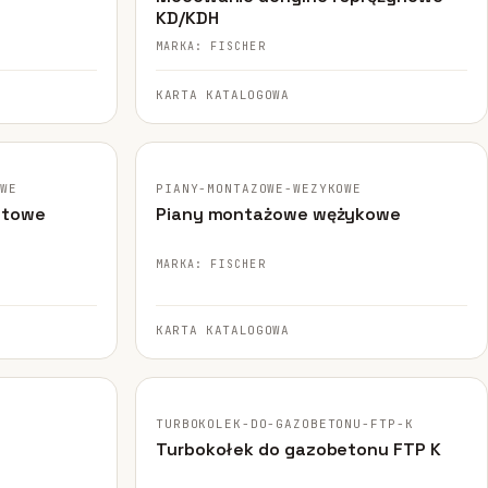
KD/KDH
MARKA: FISCHER
KARTA KATALOGOWA
FISCHER · ORYGINALNE ZDJĘCIE
OWE
PIANY-MONTAZOWE-WEZYKOWE
etowe
Piany montażowe wężykowe
MARKA: FISCHER
KARTA KATALOGOWA
FISCHER · ORYGINALNE ZDJĘCIE
TURBOKOLEK-DO-GAZOBETONU-FTP-K
Turbokołek do gazobetonu FTP K