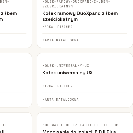
LBEM-
KOLEK-RAMOWY-DUOXPAND-Z-LBEM-
SZESCIOKATNYM
 z łbem
Kołek ramowy DuoXpand z łbem
ym
sześciokątnym
MARKA: FISCHER
KARTA KATALOGOWA
FISCHER · ORYGINALNE ZDJĘCIE
KOLEK-UNIWERSALNY-UX
Kołek uniwersalny UX
MARKA: FISCHER
KARTA KATALOGOWA
FISCHER · ORYGINALNE ZDJĘCIE
D-II
MOCOWANIE-DO-IZOLACJI-FID-II-PLUS
II
Mocowanie do izolacji FID II Plus