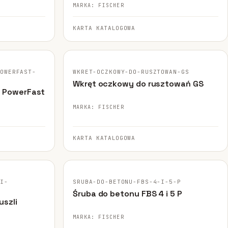
MARKA: FISCHER
KARTA KATALOGOWA
FISCHER · ORYGINALNE ZDJĘCIE
POWERFAST-
WKRET-OCZKOWY-DO-RUSZTOWAN-GS
Wkręt oczkowy do rusztowań GS
h PowerFast
MARKA: FISCHER
KARTA KATALOGOWA
FISCHER · ORYGINALNE ZDJĘCIE
LI-
SRUBA-DO-BETONU-FBS-4-I-5-P
Śruba do betonu FBS 4 i 5 P
szli
MARKA: FISCHER