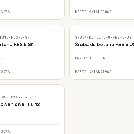
OGOWA
KARTA KATALOGOWA
GINALNE ZDJĘCIE
FISCHER · ORYGINALNE ZDJĘCIE
TONU-FBS-5-SK
SRUBA-DO-BETONU-FBS-5-US
etonu FBS 5 SK
Śruba do betonu FBS 5 U
ER
MARKA: FISCHER
OGOWA
KARTA KATALOGOWA
GINALNE ZDJĘCIE
OWANIOWA-FI-B-12
towaniowa FI B 12
ER
OGOWA