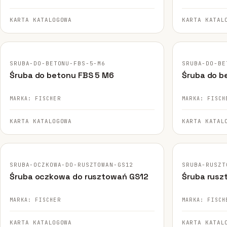
KARTA KATALOGOWA
KARTA KATAL
FISCHER · ORYGINALNE ZDJĘCIE
FISCHER · ORY
SRUBA-DO-BETONU-FBS-5-M6
SRUBA-DO-BE
Śruba do betonu FBS 5 M6
Śruba do b
MARKA: FISCHER
MARKA: FISCH
KARTA KATALOGOWA
KARTA KATAL
FISCHER · ORYGINALNE ZDJĘCIE
FISCHER · ORY
SRUBA-OCZKOWA-DO-RUSZTOWAN-GS12
SRUBA-RUSZT
Śruba oczkowa do rusztowań GS12
Śruba rusz
MARKA: FISCHER
MARKA: FISCH
KARTA KATALOGOWA
KARTA KATAL