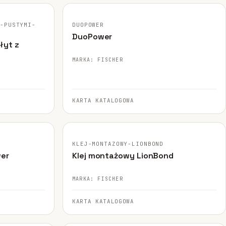
FISCHER · ORYGINALNE ZDJĘCIE
Z-PUSTYMI-
DUOPOWER
DuoPower
łyt z
MARKA: FISCHER
KARTA KATALOGOWA
FISCHER · ORYGINALNE ZDJĘCIE
KLEJ-MONTAZOWY-LIONBOND
wer
Klej montażowy LionBond
MARKA: FISCHER
KARTA KATALOGOWA
FISCHER · ORYGINALNE ZDJĘCIE