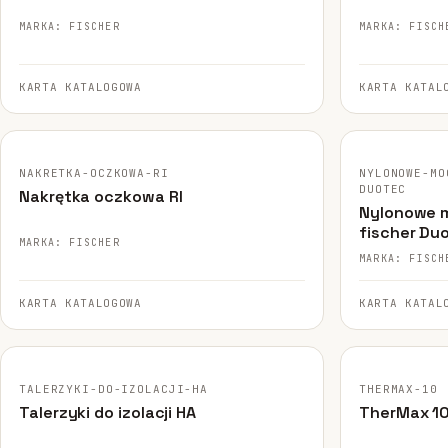
MARKA: FISCHER
MARKA: FISCH
KARTA KATALOGOWA
KARTA KATAL
FISCHER · ORYGINALNE ZDJĘCIE
FISCHER · ORY
NAKRETKA-OCZKOWA-RI
NYLONOWE-MO
DUOTEC
Nakrętka oczkowa RI
Nylonowe 
fischer Du
MARKA: FISCHER
MARKA: FISCH
KARTA KATALOGOWA
KARTA KATAL
FISCHER · ORYGINALNE ZDJĘCIE
RENDER SCHEMA
TALERZYKI-DO-IZOLACJI-HA
THERMAX-10
Talerzyki do izolacji HA
TherMax 1