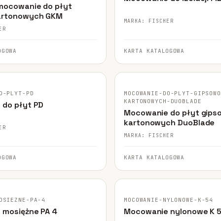
mocowanie do płyt
artonowych GKM
MARKA: FISCHER
ER
OGOWA
KARTA KATALOGOWA
GINALNE ZDJĘCIE
FISCHER · ORYGINALNE ZDJĘCIE
O-PLYT-PD
MOCOWANIE-DO-PLYT-GIPSOW
KARTONOWYCH-DUOBLADE
do płyt PD
Mocowanie do płyt gips
kartonowych DuoBlade
ER
MARKA: FISCHER
OGOWA
KARTA KATALOGOWA
GINALNE ZDJĘCIE
FISCHER · ORYGINALNE ZDJĘCIE
OSIEZNE-PA-4
MOCOWANIE-NYLONOWE-K-54
 mosiężne PA 4
Mocowanie nylonowe K 