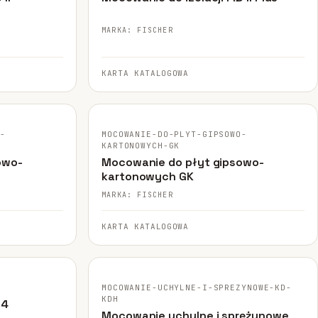
MARKA: FISCHER
KARTA KATALOGOWA
FISCHER · ORYGINALNE ZDJĘCIE
O-
MOCOWANIE-DO-PLYT-GIPSOWO-
KARTONOWYCH-GK
owo-
Mocowanie do płyt gipsowo-
kartonowych GK
MARKA: FISCHER
KARTA KATALOGOWA
FISCHER · ORYGINALNE ZDJĘCIE
MOCOWANIE-UCHYLNE-I-SPREZYNOWE-KD-
KDH
54
Mocowanie uchylne i sprężynowe