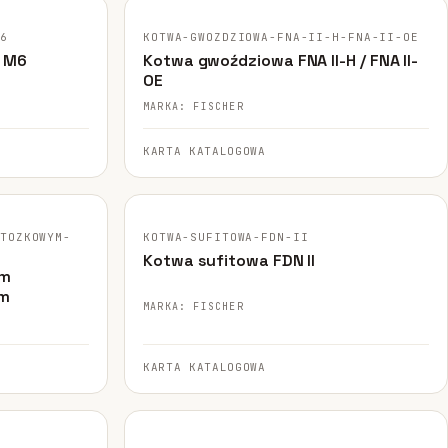
M6
KOTWA-GWOZDZIOWA-FNA-II-H-FNA-II-OE
I M6
Kotwa gwoździowa FNA II-H / FNA II-
OE
MARKA: FISCHER
KARTA KATALOGOWA
FISCHER · ORYGINALNE ZDJĘCIE
STOZKOWYM-
KOTWA-SUFITOWA-FDN-II
Kotwa sufitowa FDN II
em
ym
MARKA: FISCHER
KARTA KATALOGOWA
FISCHER · ORYGINALNE ZDJĘCIE