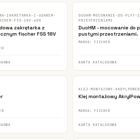
I
GINALNE ZDJĘCIE
FISCHER · ORYGINALNE ZDJĘCIE
 FHY
WA-ZAKRETARKA-Z-UDAREM-
DUOHM-MOCOWANIE-DO-PLYT-
SCHER-FSS-18V-600
PRZESTRZENIAMI
)
dowa zakrętarka z
DuoHM - mocowanie do p
cznym fischer FSS 18V
pustymi przestrzeniami.
MARKA: FISCHER
ER
OGOWA
KARTA KATALOGOWA
GINALNE ZDJĘCIE
FISCHER · ORYGINALNE ZDJĘCIE
KLEJ-MONTAZOWY-AKRYLPOWER
er
Klej montażowy AkrylPo
ER
MARKA: FISCHER
OGOWA
KARTA KATALOGOWA
GINALNE ZDJĘCIE
FISCHER · ORYGINALNE ZDJĘCIE