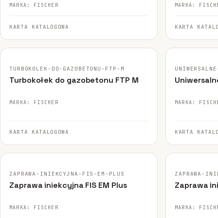
MARKA: FISCHER
MARKA: FISCH
KARTA KATALOGOWA
KARTA KATAL
FISCHER · ORYGINALNE ZDJĘCIE
FISCHER · ORY
TURBOKOLEK-DO-GAZOBETONU-FTP-M
UNIWERSALNE
Turbokołek do gazobetonu FTP M
Uniwersaln
MARKA: FISCHER
MARKA: FISCH
KARTA KATALOGOWA
KARTA KATAL
FISCHER · ORYGINALNE ZDJĘCIE
FISCHER · ORY
ZAPRAWA-INIEKCYJNA-FIS-EM-PLUS
ZAPRAWA-INI
Zaprawa iniekcyjna FIS EM Plus
Zaprawa in
MARKA: FISCHER
MARKA: FISCH