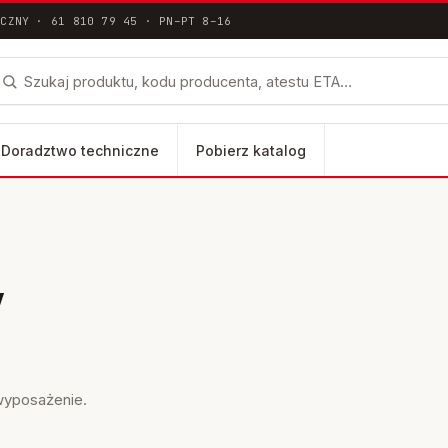
ICZNY · 61 810 79 45 · PN–PT 8–16
Doradztwo techniczne
Pobierz katalog
łna dokumentacja techniczna ETA / DoP
/
lus
FH II-SK
FH II-B
i wyposażenie.